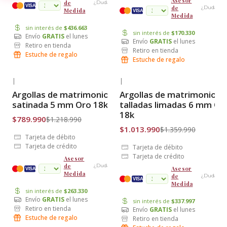
Asesor
de
¿Dudas?
cuotas
VISA
de
¿Dudas?
Medida
VISA
Medida
sin interés de
$436.663
sin interés de
$170.330
Envío
GRATIS
el lunes
Envío
GRATIS
el lunes
Retiro en tienda
Retiro en tienda
Estuche de regalo
Estuche de regalo
|
|
-35% OFF
-25% OFF
Argollas de matrimonio
Argollas de matrimonio
Envío Gratis
Envío Gratis
satinada 5 mm Oro 18k
talladas limadas 6 mm Or
18k
$789.990
$1.218.990
$1.013.990
$1.359.990
Tarjeta de débito
Tarjeta de crédito
Tarjeta de débito
Tarjeta de crédito
Asesor
de
¿Dudas?
Asesor
cuotas
VISA
Medida
de
¿Dudas?
VISA
Medida
sin interés de
$263.330
Envío
GRATIS
el lunes
sin interés de
$337.997
Retiro en tienda
Envío
GRATIS
el lunes
Estuche de regalo
Retiro en tienda