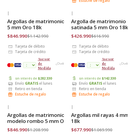
Estuche de regalo
|
|
-26% OFF
-31% OFF
Argollas de matrimonio satin
Argolla de matrimonio
Envío Gratis
Envío Gratis
5 mm Oro 18k
satinada 5 mm Oro 18k
$846.990
$426.990
$1.142.990
$616.990
Tarjeta de débito
Tarjeta de débito
Tarjeta de crédito
Tarjeta de crédito
Asesor
Asesor
de
de
¿Dudas?
¿Dudas?
cuotas
VISA
VISA
Medida
Medida
sin interés de
$282.330
sin interés de
$142.330
Envío
GRATIS
el lunes
Envío
GRATIS
el lunes
Retiro en tienda
Retiro en tienda
Estuche de regalo
Estuche de regalo
|
|
-30% OFF
-37% OFF
Argollas de matrimonio
Argollas mil rayas 4 mm O
Envío Gratis
Envío Gratis
modelo rombo 5 mm Oro 18k
18k
$846.990
$677.990
$1.208.990
$1.069.990