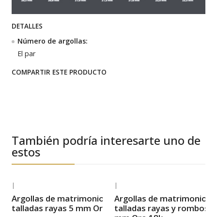
DETALLES
Número de argollas:
El par
COMPARTIR ESTE PRODUCTO
También podría interesarte uno de
estos
|
|
-24% OFF
-28% OFF
Argollas de matrimonio
Argollas de matrimonio
Envío Gratis
Envío Gratis
talladas rayas 5 mm Oro 18k
talladas rayas y rombos 5