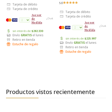
5.0
Tarjeta de débito
Tarjeta de crédito
Tarjeta de débito
Asesor
Tarjeta de crédito
de
¿Dudas?
cuotas
VISA
Medida
Asesor
de
¿Dudas?
VISA
Medida
sin interés de
$282.330
Envío
GRATIS
el lunes
sin interés de
$225.997
Retiro en tienda
Envío
GRATIS
el lunes
Estuche de regalo
Retiro en tienda
Estuche de regalo
Productos vistos recientemente