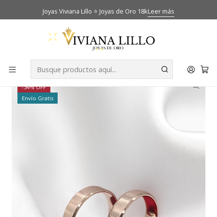
Joyas Viviana Lillo ⭐ Joyas de Oro 18k
Leer más
Inicio
Catálogo
Anillos de matrimonio
Argollas de matrimonio talladas líneas Oro blanco 18k
-34% OFF
Envío Gratis