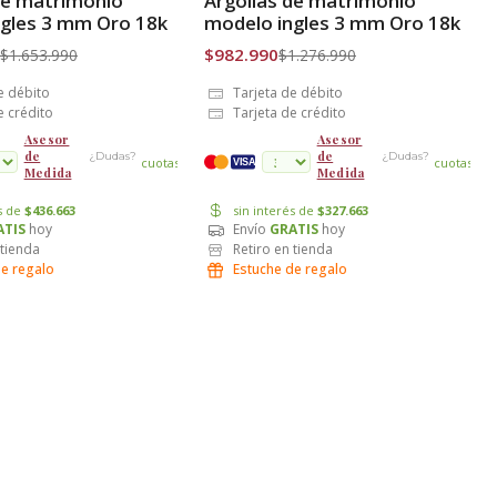
de matrimonio
Argollas de matrimonio
is
Envío Gratis
gles 3 mm Oro 18k
modelo ingles 3 mm Oro 18k
$982.990
$1.653.990
$1.276.990
e débito
Tarjeta de débito
e crédito
Tarjeta de crédito
Asesor
Asesor
de
de
¿Dudas?
¿Dudas?
cuotas
cuotas
VISA
Medida
Medida
és de
$436.663
sin interés de
$327.663
ATIS
hoy
Envío
GRATIS
hoy
 tienda
Retiro en tienda
de regalo
Estuche de regalo