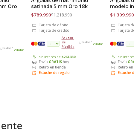
onio
Argollas de matrimonio
Argollas 
Envío Gratis
Envío Grat
 mm Oro
satinada 5 mm Oro 18k
modelo in
$789.990
$1.309.990
$1.218.990
Tarjeta de débito
Tarjeta d
Tarjeta de crédito
Tarjeta d
Asesor
de
¿Dudas?
cuotas
VISA
VISA
Medida
¿Dudas?
cuotas
sin interés de
$263.330
sin inter
Envío
GRATIS
hoy
Envío
GR
Retiro en tienda
Retiro en
Estuche de regalo
Estuche 
mente