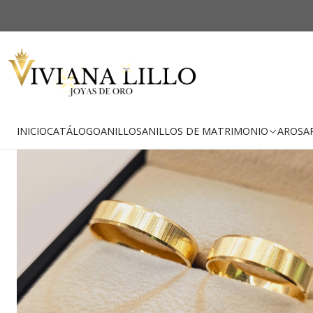
Inic
-37% OFF
Envío Gratis
INICIO
CATÁLOGO
ANILLOS
ANILLOS DE MATRIMONIO
AROS
A