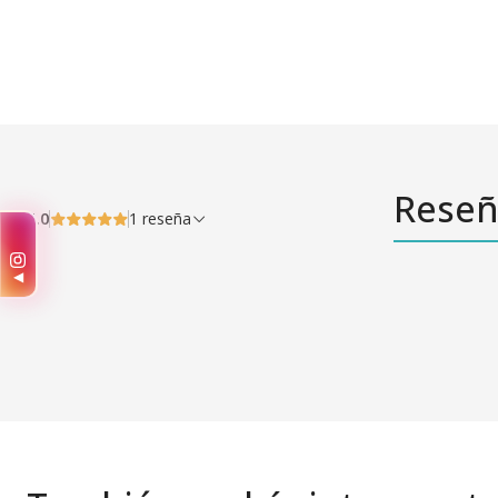
Reseñ
5.0
1 reseña
✨
◀