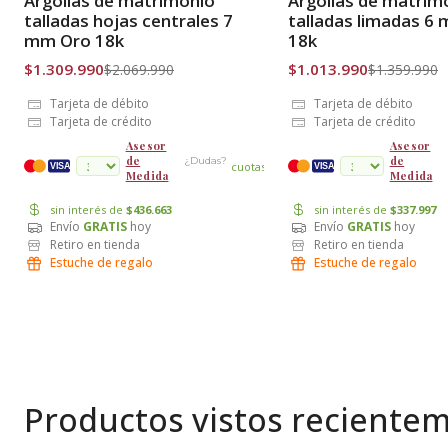
Argollas de matrimonio
Argollas de matrim
Envío Gratis
Envío Gratis
talladas hojas centrales 7
talladas limadas 6
mm Oro 18k
18k
$1.309.990
$1.013.990
$2.069.990
$1.359.990
Tarjeta de débito
Tarjeta de débito
Tarjeta de crédito
Tarjeta de crédito
Asesor
Asesor
de
de
¿Dudas?
cuotas
VISA
VISA
Medida
Medida
sin interés de
$436.663
sin interés de
$337.997
Envío
GRATIS
hoy
Envío
GRATIS
hoy
Retiro en tienda
Retiro en tienda
Estuche de regalo
Estuche de regalo
Productos vistos reciente