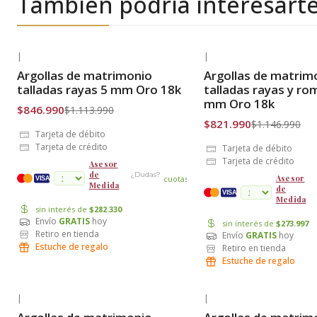
También podría interesart
|
|
-24% OFF
-28% OFF
Argollas de matrimonio
Argollas de matrim
Envío Gratis
Envío Gratis
talladas rayas 5 mm Oro 18k
talladas rayas y ro
mm Oro 18k
$846.990
$1.113.990
$821.990
$1.146.990
Tarjeta de débito
Tarjeta de crédito
Tarjeta de débito
Tarjeta de crédito
Asesor
de
¿Dudas?
Asesor
cuotas
VISA
Medida
de
VISA
Medida
sin interés de
$282.330
Envío
GRATIS
hoy
sin interés de
$273.997
Retiro en tienda
Envío
GRATIS
hoy
Estuche de regalo
Retiro en tienda
Estuche de regalo
|
|
-37% OFF
-25% OFF