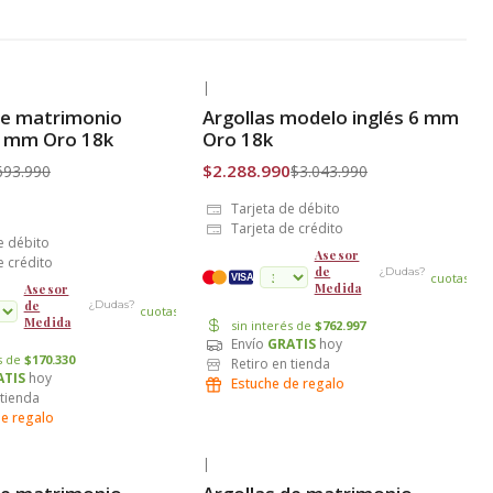
|
-25% OFF
de matrimonio
Argollas modelo inglés 6 mm
is
Envío Gratis
3 mm Oro 18k
Oro 18k
$2.288.990
693.990
$3.043.990
Tarjeta de débito
Tarjeta de crédito
e débito
Asesor
e crédito
de
¿Dudas?
cuotas
VISA
Medida
Asesor
de
¿Dudas?
cuotas
Medida
sin interés de
$762.997
Envío
GRATIS
hoy
és de
$170.330
Retiro en tienda
ATIS
hoy
Estuche de regalo
 tienda
de regalo
|
-23% OFF