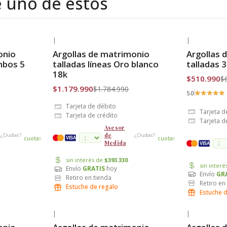
e uno de estos
|
|
-34% OFF
-26% OFF
onio
Argollas de matrimonio
Argollas 
Envío Gratis
Envío Grat
mbos 5
talladas líneas Oro blanco
talladas 
18k
$510.990
$
$1.179.990
$1.784.990
5.0
Tarjeta de débito
Tarjeta d
Tarjeta de crédito
Tarjeta d
Asesor
de
¿Dudas?
¿Dudas?
cuotas
cuotas
VISA
Medida
VISA
sin interés de
$393.330
sin inter
Envío
GRATIS
hoy
Envío
GR
Retiro en tienda
Retiro en
Estuche de regalo
Estuche 
|
|
-35% OFF
-21% OFF