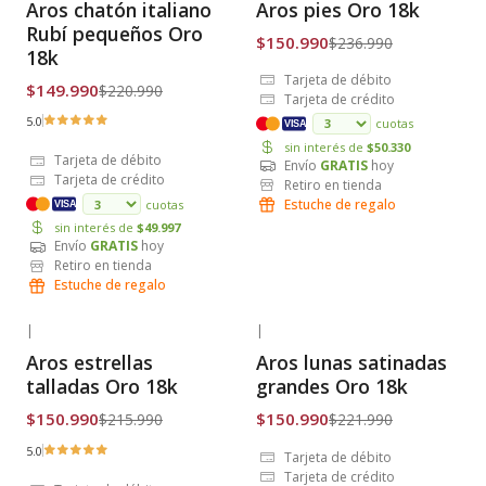
Aros chatón italiano
Aros pies Oro 18k
Envío Gratis
Envío Gratis
Rubí pequeños Oro
$150.990
$236.990
18k
Tarjeta de débito
$149.990
$220.990
Tarjeta de crédito
5.0
cuotas
VISA
sin interés de
$50.330
Tarjeta de débito
Envío
GRATIS
hoy
Tarjeta de crédito
Retiro en tienda
Estuche de regalo
cuotas
VISA
sin interés de
$49.997
Envío
GRATIS
hoy
Retiro en tienda
Estuche de regalo
|
|
-30% OFF
-32% OFF
Aros estrellas
Aros lunas satinadas
Envío Gratis
Envío Gratis
talladas Oro 18k
grandes Oro 18k
$150.990
$150.990
$215.990
$221.990
5.0
Tarjeta de débito
Tarjeta de crédito