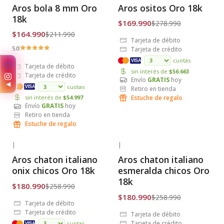
-22% OFF
-39% OFF
Aros bola 8 mm Oro
Aros ositos Oro 18k
Envío Gratis
Envío Gratis
18k
$169.990
$278.990
$164.990
$211.990
Tarjeta de débito
5.0
Tarjeta de crédito
cuotas
VISA
✨
Tarjeta de débito
sin interés de
$56.663
Tarjeta de crédito
Envío
GRATIS
hoy
◀
cuotas
VISA
Retiro en tienda
Estuche de regalo
sin interés de
$54.997
Envío
GRATIS
hoy
Retiro en tienda
Estuche de regalo
|
|
-30% OFF
-30% OFF
Aros chaton italiano
Aros chaton italiano
Envío Gratis
Envío Gratis
onix chicos Oro 18k
esmeralda chicos Oro
18k
$180.990
$258.990
$180.990
$258.990
Tarjeta de débito
Tarjeta de crédito
Tarjeta de débito
Tarjeta de crédito
cuotas
VISA