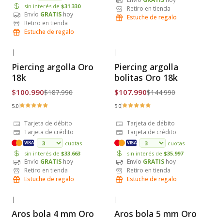
sin interés de
$31.330
Retiro en tienda
Envío
GRATIS
hoy
Estuche de regalo
Retiro en tienda
Estuche de regalo
|
|
-46% OFF
-26% OFF
Piercing argolla Oro
Piercing argolla
Envío Gratis
Envío Gratis
18k
bolitas Oro 18k
$100.990
$107.990
$187.990
$144.990
5.0
5.0
Tarjeta de débito
Tarjeta de débito
Tarjeta de crédito
Tarjeta de crédito
cuotas
cuotas
VISA
VISA
sin interés de
$33.663
sin interés de
$35.997
Envío
GRATIS
hoy
Envío
GRATIS
hoy
Retiro en tienda
Retiro en tienda
Estuche de regalo
Estuche de regalo
|
|
-27% OFF
-27% OFF
Aros bola 4 mm Oro
Aros bola 5 mm Oro