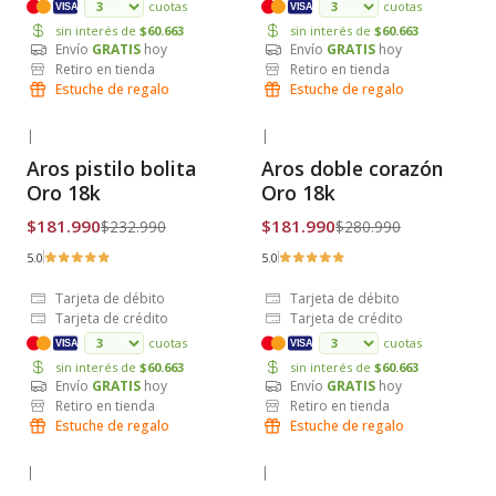
cuotas
cuotas
VISA
VISA
sin interés de
$60.663
sin interés de
$60.663
Envío
GRATIS
hoy
Envío
GRATIS
hoy
Retiro en tienda
Retiro en tienda
Estuche de regalo
Estuche de regalo
|
|
-22% OFF
-35% OFF
Aros pistilo bolita
Aros doble corazón
Envío Gratis
Envío Gratis
Oro 18k
Oro 18k
$181.990
$181.990
$232.990
$280.990
5.0
5.0
Tarjeta de débito
Tarjeta de débito
Tarjeta de crédito
Tarjeta de crédito
cuotas
cuotas
VISA
VISA
sin interés de
$60.663
sin interés de
$60.663
Envío
GRATIS
hoy
Envío
GRATIS
hoy
Retiro en tienda
Retiro en tienda
Estuche de regalo
Estuche de regalo
|
|
-21% OFF
-24% OFF