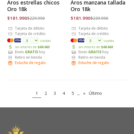
Aros estrellas chicos
Aros manzana tallada
Envío Gratis
Envío Gratis
Oro 18k
Oro 18k
$181.990
$181.990
$229.990
$239.990
Tarjeta de débito
Tarjeta de débito
Tarjeta de crédito
Tarjeta de crédito
cuotas
cuotas
VISA
VISA
sin interés de
$60.663
sin interés de
$60.663
Envío
GRATIS
hoy
Envío
GRATIS
hoy
Retiro en tienda
Retiro en tienda
Estuche de regalo
Estuche de regalo
...
1
2
3
4
5
»
Último