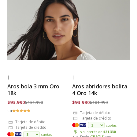
|
|
-29% OFF
-48% OFF
Aros bola 3 mm Oro
Aros abridores bolita
Envío Gratis
Envío Gratis
18k
4 Oro 14k
$93.990
$93.990
$131.990
$181.990
5.0
Tarjeta de débito
Tarjeta de crédito
Tarjeta de débito
cuotas
VISA
Tarjeta de crédito
sin interés de
$31.330
cuotas
VISA
Envío
GRATIS
hoy