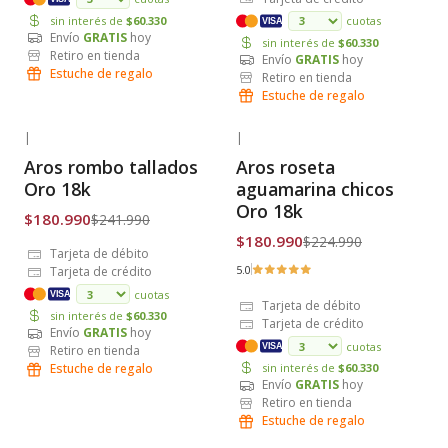
sin interés de
$60.330
cuotas
VISA
Envío
GRATIS
hoy
sin interés de
$60.330
Retiro en tienda
Envío
GRATIS
hoy
Estuche de regalo
Retiro en tienda
Estuche de regalo
|
|
-25% OFF
-20% OFF
Aros rombo tallados
Aros roseta
Envío Gratis
Envío Gratis
Oro 18k
aguamarina chicos
Oro 18k
$180.990
$241.990
$180.990
$224.990
Tarjeta de débito
5.0
Tarjeta de crédito
cuotas
VISA
Tarjeta de débito
sin interés de
$60.330
Tarjeta de crédito
Envío
GRATIS
hoy
cuotas
VISA
Retiro en tienda
Estuche de regalo
sin interés de
$60.330
Envío
GRATIS
hoy
Retiro en tienda
Estuche de regalo