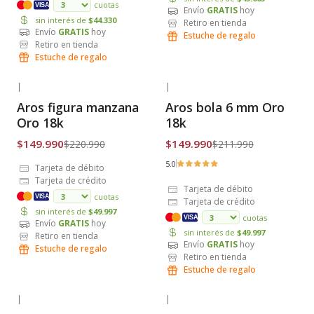
cuotas
VISA
Envío
GRATIS
hoy
sin interés de
$44.330
Retiro en tienda
Envío
GRATIS
hoy
Estuche de regalo
Retiro en tienda
Estuche de regalo
|
|
-32% OFF
-29% OFF
Aros figura manzana
Aros bola 6 mm Oro
Envío Gratis
Envío Gratis
Oro 18k
18k
$149.990
$149.990
$220.990
$211.990
5.0
Tarjeta de débito
Tarjeta de crédito
Tarjeta de débito
cuotas
VISA
Tarjeta de crédito
sin interés de
$49.997
cuotas
VISA
Envío
GRATIS
hoy
sin interés de
$49.997
Retiro en tienda
Envío
GRATIS
hoy
Estuche de regalo
Retiro en tienda
Estuche de regalo
|
|
-32% OFF
-36% OFF