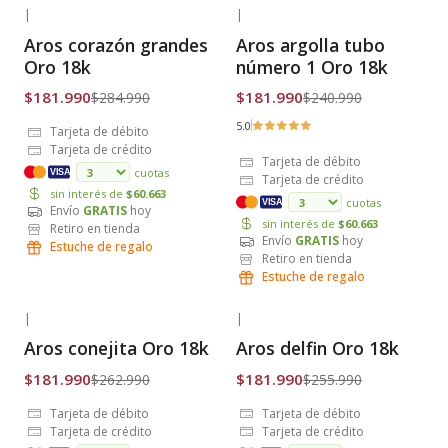
|
|
-36% OFF
-24% OFF
Aros corazón grandes
Aros argolla tubo
Envío Gratis
Envío Gratis
Oro 18k
número 1 Oro 18k
$181.990
$181.990
$284.990
$240.990
5.0
Tarjeta de débito
Tarjeta de crédito
Tarjeta de débito
cuotas
VISA
Tarjeta de crédito
sin interés de
$60.663
cuotas
VISA
Envío
GRATIS
hoy
sin interés de
$60.663
Retiro en tienda
Envío
GRATIS
hoy
Estuche de regalo
Retiro en tienda
Estuche de regalo
|
|
-31% OFF
-29% OFF
Aros conejita Oro 18k
Aros delfin Oro 18k
Envío Gratis
Envío Gratis
$181.990
$181.990
$262.990
$255.990
Tarjeta de débito
Tarjeta de débito
Tarjeta de crédito
Tarjeta de crédito