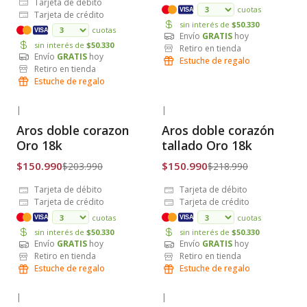
Tarjeta de débito
cuotas
VISA
Tarjeta de crédito
sin interés de
$50.330
cuotas
VISA
Envío
GRATIS
hoy
sin interés de
$50.330
Retiro en tienda
Envío
GRATIS
hoy
Estuche de regalo
Retiro en tienda
Estuche de regalo
|
|
-26% OFF
-31% OFF
Aros doble corazon
Aros doble corazón
Envío Gratis
Envío Gratis
Oro 18k
tallado Oro 18k
$150.990
$150.990
$203.990
$218.990
Tarjeta de débito
Tarjeta de débito
Tarjeta de crédito
Tarjeta de crédito
cuotas
cuotas
VISA
VISA
sin interés de
$50.330
sin interés de
$50.330
Envío
GRATIS
hoy
Envío
GRATIS
hoy
Retiro en tienda
Retiro en tienda
Estuche de regalo
Estuche de regalo
|
|