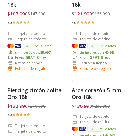
Envío Gratis
Envío Gratis
18k
18k
$107.990
$121.990
$147.990
$166.990
5.0
5.0
Tarjeta de débito
Tarjeta de débito
Tarjeta de crédito
Tarjeta de crédito
cuotas
cuotas
VISA
VISA
sin interés de
$35.997
sin interés de
$40.663
Envío
GRATIS
hoy
Envío
GRATIS
hoy
Retiro en tienda
Retiro en tienda
Estuche de regalo
Estuche de regalo
|
|
-39% OFF
-33% OFF
Piercing circón bolita
Aros corazón 5 mm
Envío Gratis
Envío Gratis
Oro 18k
Oro 18k
$132.990
$136.990
$216.990
$202.990
5.0
Tarjeta de débito
Tarjeta de crédito
Tarjeta de débito
cuotas
VISA
Tarjeta de crédito
sin interés de
$45.663