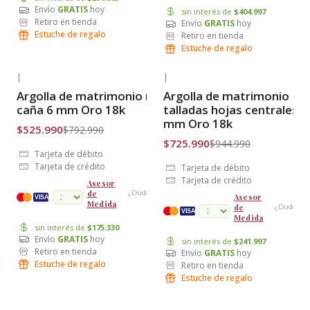
Envío
GRATIS
hoy
sin interés de
$404.997
Retiro en tienda
Envío
GRATIS
hoy
Estuche de regalo
Retiro en tienda
Estuche de regalo
|
|
-34% OFF
-23% OFF
Argolla de matrimonio media
Argolla de matrimonio
Envío Gratis
Envío Gratis
caña 6 mm Oro 18k
talladas hojas centrales 7
mm Oro 18k
$525.990
$792.990
$725.990
$944.990
Tarjeta de débito
Tarjeta de crédito
Tarjeta de débito
Tarjeta de crédito
Asesor
de
¿Dudas?
Asesor
cuotas
VISA
Medida
de
¿Dudas?
VISA
Medida
sin interés de
$175.330
Envío
GRATIS
hoy
sin interés de
$241.997
Retiro en tienda
Envío
GRATIS
hoy
Estuche de regalo
Retiro en tienda
Estuche de regalo