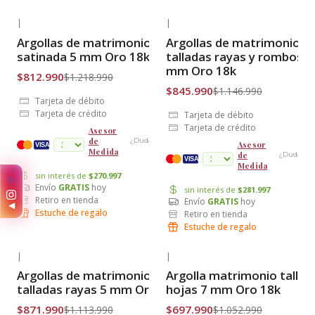
|
|
-33% OFF
-26% OFF
Argollas de matrimonio
Argollas de matrimonio
Envío Gratis
Envío Gratis
satinada 5 mm Oro 18k
talladas rayas y rombos 5
mm Oro 18k
$812.990
$1.218.990
$845.990
$1.146.990
Tarjeta de débito
Tarjeta de crédito
Tarjeta de débito
Tarjeta de crédito
Asesor
de
¿Dudas?
Asesor
cuotas
VISA
Medida
de
¿Dudas?
VISA
Medida
sin interés de
$270.997
✨
Envío
GRATIS
hoy
sin interés de
$281.997
Retiro en tienda
Envío
GRATIS
hoy
◀
Estuche de regalo
Retiro en tienda
Estuche de regalo
|
|
-22% OFF
-34% OFF
Argollas de matrimonio
Argolla matrimonio tallad
Envío Gratis
Envío Gratis
talladas rayas 5 mm Oro 18k
hojas 7 mm Oro 18k
$871.990
$697.990
$1.113.990
$1.052.990