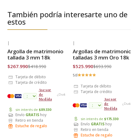
También podría interesarte uno de
estos
|
|
-36% OFF
-24% OFF
Argolla de matrimonio
Argollas de matrimonio
Envío Gratis
Envío Gratis
tallada 3 mm 18k
talladas 3 mm Oro 18k
$267.990
$525.990
$418.990
$693.990
5.0
Tarjeta de débito
Tarjeta de crédito
Tarjeta de débito
Asesor
Tarjeta de crédito
de
¿Dudas?
cuotas
VISA
Medida
Asesor
de
¿Dudas?
VISA
Medida
sin interés de
$89.330
Envío
GRATIS
hoy
sin interés de
$175.330
Retiro en tienda
Envío
GRATIS
hoy
Estuche de regalo
Retiro en tienda
Estuche de regalo