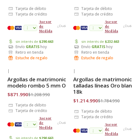
Tarjeta de débito
Tarjeta de débito
Tarjeta de crédito
Tarjeta de crédito
Asesor
Asesor
de
de
¿Dudas?
¿Dudas?
cuotas
VISA
VISA
Medida
Medida
sin interés de
$290.663
sin interés de
$232.663
Envío
GRATIS
hoy
Envío
GRATIS
hoy
Retiro en tienda
Retiro en tienda
Estuche de regalo
Estuche de regalo
|
|
-28% OFF
-32% OFF
Argollas de matrimonio
Argollas de matrimonio
Envío Gratis
Envío Gratis
modelo rombo 5 mm Oro 18k
talladas líneas Oro blanco
18k
$871.990
$1.208.990
$1.214.990
$1.784.990
Tarjeta de débito
Tarjeta de crédito
Tarjeta de débito
Tarjeta de crédito
Asesor
de
¿Dudas?
Asesor
cuotas
VISA
Medida
de
¿Dudas?
VISA
Medida
sin interés de
$290.663