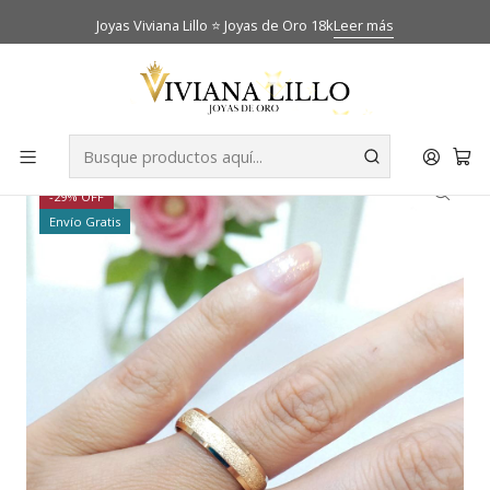
Joyas Viviana Lillo ⭐ Joyas de Oro 18k
Leer más
Inicio
Catálogo
Anillos
Argolla de matrimonio satinada 5 mm Oro 18k
-29% OFF
Envío Gratis