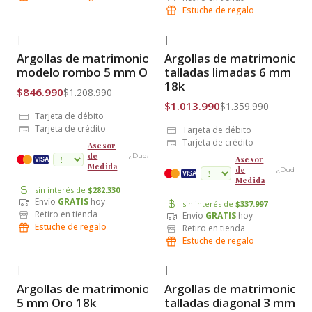
Estuche de regalo
|
|
-30% OFF
-25% OFF
Argollas de matrimonio
Argollas de matrimonio
Envío Gratis
Envío Gratis
modelo rombo 5 mm Oro 18k
talladas limadas 6 mm Or
18k
$846.990
$1.208.990
$1.013.990
$1.359.990
Tarjeta de débito
Tarjeta de crédito
Tarjeta de débito
Tarjeta de crédito
Asesor
de
¿Dudas?
Asesor
cuotas
VISA
Medida
de
¿Dudas?
VISA
Medida
sin interés de
$282.330
Envío
GRATIS
hoy
sin interés de
$337.997
Retiro en tienda
Envío
GRATIS
hoy
Estuche de regalo
Retiro en tienda
Estuche de regalo
|
|
-26% OFF
-38% OFF
Argollas de matrimonio satin
Argollas de matrimonio
Envío Gratis
Envío Gratis
5 mm Oro 18k
talladas diagonal 3 mm O