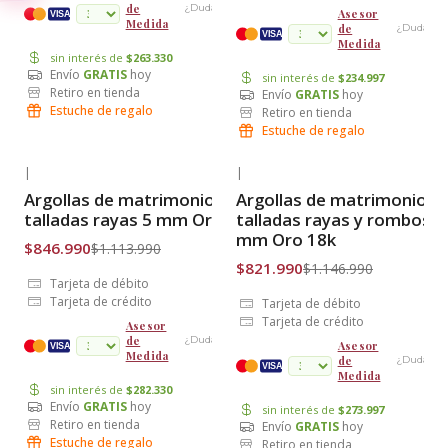
de
¿Dudas?
Asesor
cuotas
VISA
Medida
de
¿Dudas?
VISA
Medida
sin interés de
$263.330
Envío
GRATIS
hoy
sin interés de
$234.997
Retiro en tienda
Envío
GRATIS
hoy
Estuche de regalo
Retiro en tienda
Estuche de regalo
|
|
-24% OFF
-28% OFF
Argollas de matrimonio
Argollas de matrimonio
Envío Gratis
Envío Gratis
talladas rayas 5 mm Oro 18k
talladas rayas y rombos 5
mm Oro 18k
$846.990
$1.113.990
$821.990
$1.146.990
Tarjeta de débito
Tarjeta de crédito
Tarjeta de débito
Tarjeta de crédito
Asesor
de
¿Dudas?
Asesor
cuotas
VISA
Medida
de
¿Dudas?
VISA
Medida
sin interés de
$282.330
Envío
GRATIS
hoy
sin interés de
$273.997
Retiro en tienda
Envío
GRATIS
hoy
Estuche de regalo
Retiro en tienda