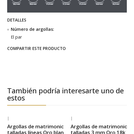
DETALLES
Número de argollas:
El par
COMPARTIR ESTE PRODUCTO
También podría interesarte uno de
estos
|
|
-34% OFF
-26% OFF
Argollas de matrimonio
Argollas de matrimonio
Envío Gratis
Envío Gratis
talladas líneas Oro blanco
talladas 3 mm Oro 18k