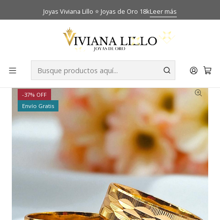
Joyas Viviana Lillo ⭐ Joyas de Oro 18k
Leer más
Inicio
Catálogo
Anillos de matrimonio
Argollas de matrimonio talladas hojas centrales 7 mm Oro
18k
-37% OFF
Envío Gratis