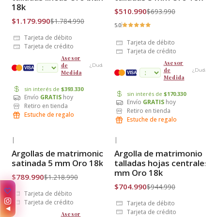
18k
$510.990
$693.990
$1.179.990
$1.784.990
5.0
Tarjeta de débito
Tarjeta de débito
Tarjeta de crédito
Tarjeta de crédito
Asesor
Asesor
de
¿Dudas?
cuotas
VISA
de
¿Dudas?
Medida
VISA
Medida
sin interés de
$393.330
sin interés de
$170.330
Envío
GRATIS
hoy
Envío
GRATIS
hoy
Retiro en tienda
Retiro en tienda
Estuche de regalo
Estuche de regalo
|
|
-35% OFF
-25% OFF
Argollas de matrimonio
Argolla de matrimonio
Envío Gratis
Envío Gratis
satinada 5 mm Oro 18k
talladas hojas centrales 7
mm Oro 18k
$789.990
$1.218.990
$704.990
$944.990
🤍
Tarjeta de débito
Tarjeta de crédito
Tarjeta de débito
◀
Tarjeta de crédito
Asesor