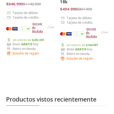
18k
$846.990
$1.142.990
$494.990
$801.990
Tarjeta de débito
Tarjeta de crédito
Tarjeta de débito
Tarjeta de crédito
Asesor
de
¿Dudas?
Asesor
cuotas
VISA
Medida
de
¿Dudas?
VISA
Medida
sin interés de
$282.330
Envío
GRATIS
hoy
sin interés de
$164.997
Retiro en tienda
Envío
GRATIS
hoy
Estuche de regalo
Retiro en tienda
Estuche de regalo
Productos vistos recientemente