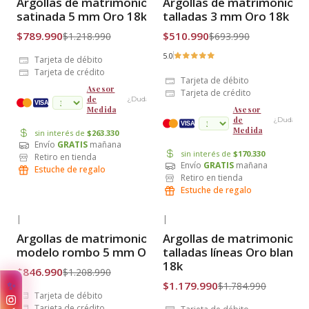
Argollas de matrimonio
Argollas de matrimonio
Envío Gratis
Envío Gratis
satinada 5 mm Oro 18k
talladas 3 mm Oro 18k
$789.990
$510.990
$1.218.990
$693.990
5.0
Tarjeta de débito
Tarjeta de crédito
Tarjeta de débito
Asesor
Tarjeta de crédito
de
¿Dudas?
cuotas
VISA
Medida
Asesor
de
¿Dudas?
VISA
Medida
sin interés de
$263.330
Envío
GRATIS
mañana
sin interés de
$170.330
Retiro en tienda
Envío
GRATIS
mañana
Estuche de regalo
Retiro en tienda
Estuche de regalo
|
|
-30% OFF
-34% OFF
Argollas de matrimonio
Argollas de matrimonio
Envío Gratis
Envío Gratis
modelo rombo 5 mm Oro 18k
talladas líneas Oro blanco
18k
$846.990
$1.208.990
✨
$1.179.990
$1.784.990
Tarjeta de débito
Tarjeta de crédito