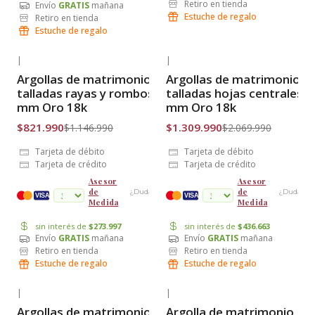
Retiro en tienda
Envío
GRATIS
mañana
Estuche de regalo
Retiro en tienda
Estuche de regalo
|
|
-28% OFF
-37% OFF
Argollas de matrimonio
Argollas de matrimonio
Envío Gratis
Envío Gratis
talladas rayas y rombos 5
talladas hojas centrales 7
mm Oro 18k
mm Oro 18k
$821.990
$1.309.990
$1.146.990
$2.069.990
Tarjeta de débito
Tarjeta de débito
Tarjeta de crédito
Tarjeta de crédito
Asesor
Asesor
de
de
¿Dudas?
¿Dudas?
cuotas
VISA
VISA
Medida
Medida
sin interés de
$273.997
sin interés de
$436.663
Envío
GRATIS
mañana
Envío
GRATIS
mañana
Retiro en tienda
Retiro en tienda
Estuche de regalo
Estuche de regalo
|
|
-28% OFF
-31% OFF
Argollas de matrimonio
Argolla de matrimonio