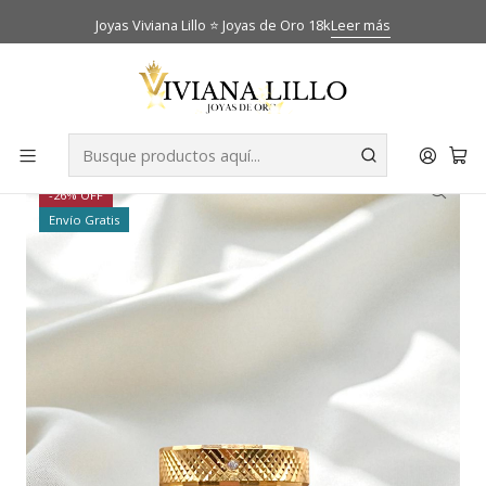
Joyas Viviana Lillo ⭐ Joyas de Oro 18k
Leer más
Inicio
Catálogo
Anillos de matrimonio
Argollas de matrimonio satin 5 mm Oro 18k
-26% OFF
Envío Gratis