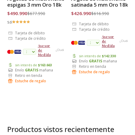
Envío Gratis
Envío Gratis
espigas 3 mm Oro 18k
satinada 5 mm Oro 18k
$490.990
$426.990
$677.990
$616.990
5.0
Tarjeta de débito
Tarjeta de crédito
Tarjeta de débito
Asesor
Tarjeta de crédito
de
¿Dudas?
VISA
Medida
Asesor
de
¿Dudas?
cuotas
VISA
Medida
sin interés de
$142.330
Envío
GRATIS
mañana
sin interés de
$163.663
Retiro en tienda
Envío
GRATIS
mañana
Estuche de regalo
Retiro en tienda
Estuche de regalo
Productos vistos recientemente