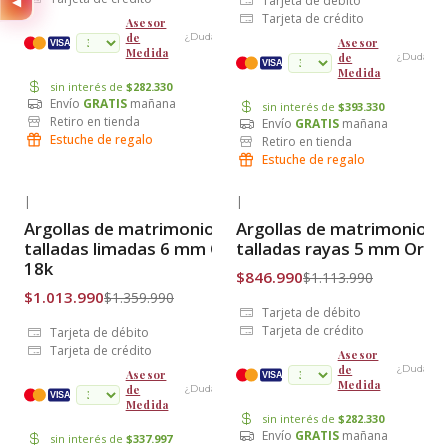
Tarjeta de débito
◀
Tarjeta de crédito
Asesor
de
¿Dudas?
Asesor
cuotas
VISA
Medida
de
¿Dudas?
VISA
Medida
sin interés de
$282.330
Envío
GRATIS
mañana
sin interés de
$393.330
Retiro en tienda
Envío
GRATIS
mañana
Estuche de regalo
Retiro en tienda
Estuche de regalo
|
|
-25% OFF
-24% OFF
Argollas de matrimonio
Argollas de matrimonio
Envío Gratis
Envío Gratis
talladas limadas 6 mm Oro
talladas rayas 5 mm Oro 
18k
$846.990
$1.113.990
$1.013.990
$1.359.990
Tarjeta de débito
Tarjeta de crédito
Tarjeta de débito
Tarjeta de crédito
Asesor
de
¿Dudas?
Asesor
VISA
Medida
de
¿Dudas?
cuotas
VISA
Medida
sin interés de
$282.330
Envío
GRATIS
mañana
sin interés de
$337.997