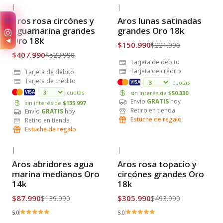
|
|
-22% OFF
-32% OFF
Aros rosa circónes y
Aros lunas satinadas
✨
Envío Gratis
Envío Gratis
aguamarina grandes
grandes Oro 18k
Oro 18k
◀
$150.990
$221.990
$407.990
$523.990
Tarjeta de débito
Tarjeta de crédito
Tarjeta de débito
Tarjeta de crédito
cuotas
VISA
cuotas
sin interés de
$50.330
VISA
Envío
GRATIS
hoy
sin interés de
$135.997
Retiro en tienda
Envío
GRATIS
hoy
Estuche de regalo
Retiro en tienda
Estuche de regalo
|
|
-37% OFF
-38% OFF
Aros abridores agua
Aros rosa topacio y
Envío Gratis
Envío Gratis
marina medianos Oro
circónes grandes Oro
14k
18k
$87.990
$305.990
$139.990
$493.990
5.0
5.0