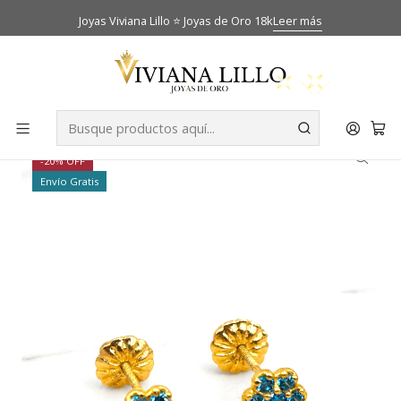
Joyas Viviana Lillo ⭐ Joyas de Oro 18k
Leer más
Inicio
Catálogo
Aros
Aros roseta aguamarina chicos Oro 18k
-20% OFF
Envío Gratis