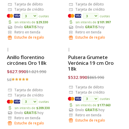
Tarjeta de débito
Tarjeta de débito
Tarjeta de crédito
Tarjeta de crédito
cuotas
cuotas
VISA
VISA
sin interés de
$29.330
sin interés de
$101.997
Envío
GRATIS
hoy
Envío
GRATIS
hoy
Retiro en tienda
Retiro en tienda
Estuche de regalo
Estuche de regalo
|
|
-39% OFF
-38% OFF
Anillo florentino
Pulsera Grumete
Envío Gratis
Envío Gratis
circónes Oro 18k
Verónica 19 cm Oro
18k
$627.990
$1.021.990
$532.990
$865.990
5.0
Tarjeta de débito
Tarjeta de débito
Tarjeta de crédito
Tarjeta de crédito
cuotas
VISA
cuotas
VISA
sin interés de
$177.663
sin interés de
$209.330
Envío
GRATIS
hoy
Envío
GRATIS
hoy
Retiro en tienda
Retiro en tienda
Estuche de regalo
Estuche de regalo