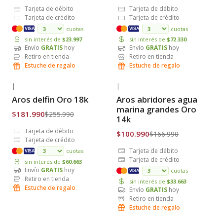
Tarjeta de débito
Tarjeta de débito
Tarjeta de crédito
Tarjeta de crédito
cuotas
cuotas
VISA
VISA
sin interés de
$23.997
sin interés de
$72.330
Envío
GRATIS
hoy
Envío
GRATIS
hoy
Retiro en tienda
Retiro en tienda
Estuche de regalo
Estuche de regalo
|
|
-29% OFF
-40% OFF
Aros delfin Oro 18k
Aros abridores agua
Envío Gratis
Envío Gratis
marina grandes Oro
$181.990
$255.990
14k
Tarjeta de débito
$100.990
$166.990
Tarjeta de crédito
Tarjeta de débito
cuotas
VISA
Tarjeta de crédito
sin interés de
$60.663
Envío
GRATIS
hoy
cuotas
VISA
Retiro en tienda
sin interés de
$33.663
Estuche de regalo
Envío
GRATIS
hoy
Retiro en tienda
Estuche de regalo