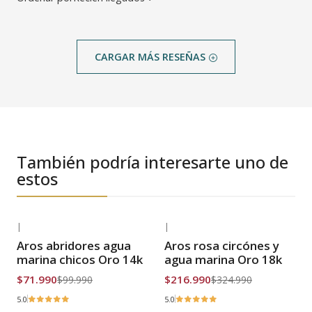
CARGAR MÁS RESEÑAS
También podría interesarte uno de
estos
|
|
-28% OFF
-33% OFF
Aros abridores agua
Aros rosa circónes y
Envío Gratis
Envío Gratis
marina chicos Oro 14k
agua marina Oro 18k
$71.990
$216.990
$99.990
$324.990
5.0
5.0