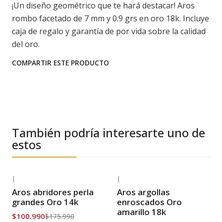
¡Un diseño geométrico que te hará destacar! Aros
rombo facetado de 7 mm y 0.9 grs en oro 18k. Incluye
caja de regalo y garantía de por vida sobre la calidad
del oro.
COMPARTIR ESTE PRODUCTO
También podría interesarte uno de
estos
|
|
-43% OFF
-23% OFF
Aros abridores perla
Aros argollas
Envío Gratis
Envío Gratis
grandes Oro 14k
enroscados Oro
amarillo 18k
$100.990
$175.990