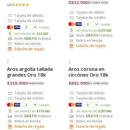
$832.990
$1.081.990
5.0
Tarjeta de débito
Tarjeta de débito
Tarjeta de crédito
Tarjeta de crédito
cuotas
VISA
cuotas
VISA
sin interés de
$277.663
sin interés de
$33.663
Envío
GRATIS
mañana
Envío
GRATIS
mañana
Retiro en tienda
Retiro en tienda
Estuche de regalo
Estuche de regalo
|
|
-19% OFF
-33% OFF
Aros argolla tallada
Aros corona en
Envío Gratis
Envío Gratis
grandes Oro 18k
circónes Oro 18k
$358.990
$892.990
$444.990
$1.340.990
Tarjeta de débito
Tarjeta de débito
Tarjeta de crédito
Tarjeta de crédito
cuotas
cuotas
VISA
VISA
sin interés de
$119.663
sin interés de
$297.663
Envío
GRATIS
mañana
Envío
GRATIS
mañana
Retiro en tienda
Retiro en tienda
Estuche de regalo
Estuche de regalo