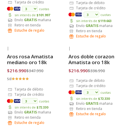
Tarjeta de crédito
Tarjeta de débito
Tarjeta de crédito
cuotas
VISA
cuotas
sin interés de
$101.997
VISA
Envío
GRATIS
mañana
sin interés de
$119.663
Retiro en tienda
Envío
GRATIS
mañana
Estuche de regalo
Retiro en tienda
Estuche de regalo
|
|
-38% OFF
-36% OFF
Aros rosa Amatista
Aros doble corazon
Envío Gratis
Envío Gratis
mediano oro 18k
Amatista oro 18k
$216.990
$216.990
$347.990
$336.990
5.0
Tarjeta de débito
Tarjeta de crédito
Tarjeta de débito
cuotas
VISA
Tarjeta de crédito
sin interés de
$72.330
cuotas
VISA
Envío
GRATIS
mañana
sin interés de
$72.330
Retiro en tienda
Envío
GRATIS
mañana
Estuche de regalo
Retiro en tienda
Estuche de regalo