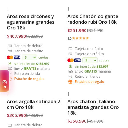
|
|
-22% OFF
-28% OFF
Aros rosa circónes y
Aros Chatón colgante
Envío Gratis
Envío Gratis
aguamarina grandes
redondo rubí Oro 18k
Oro 18k
$251.990
$351.990
$407.990
$523.990
5.0
Tarjeta de débito
Tarjeta de débito
Tarjeta de crédito
Tarjeta de crédito
cuotas
VISA
cuotas
VISA
sin interés de
$135.997
sin interés de
$83.997
Envío
GRATIS
mañana
Envío
GRATIS
mañana
Retiro en tienda
✨
Retiro en tienda
Estuche de regalo
Estuche de regalo
◀
|
|
-37% OFF
-27% OFF
Aros argolla satinada 2
Aros chaton Italiano
Envío Gratis
Envío Gratis
cm Oro 18k
amatista grandes Oro
18k
$305.990
$483.990
$358.990
$491.990
Tarjeta de débito