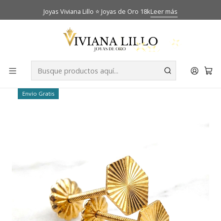
Joyas Viviana Lillo ⭐ Joyas de Oro 18k
Leer más
Inicio
Catálogo
Aros
Aros rombo tallados Oro 18k
-25% OFF
Envío Gratis