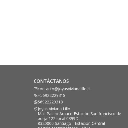
CONTÁCTANOS
contacto@joyasvivianalillo.cl
+56922229318
56922229318
Joyas Viviana Lillo
Mall Paseo Arauco Estación San francisco de
borja 122 local 0399D
8320000 Santiago - Estación Central