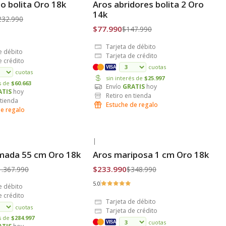
lo bolita Oro 18k
Aros abridores bolita 2 Oro
is
Envío Gratis
14k
232.990
$77.990
$147.990
Tarjeta de débito
e débito
Tarjeta de crédito
e crédito
cuotas
VISA
cuotas
sin interés de
$25.997
és de
$60.663
Envío
GRATIS
hoy
ATIS
hoy
Retiro en tienda
 tienda
Estuche de regalo
de regalo
|
-33% OFF
mada 55 cm Oro 18k
Aros mariposa 1 cm Oro 18k
is
Envío Gratis
$233.990
1.367.990
$348.990
5.0
e débito
e crédito
Tarjeta de débito
cuotas
Tarjeta de crédito
és de
$284.997
cuotas
VISA