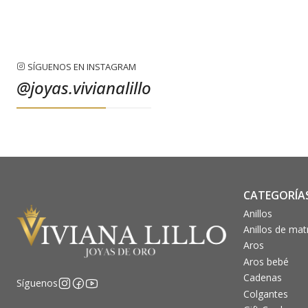
SÍGUENOS EN INSTAGRAM
@joyas.vivianalillo
CATEGORÍA
Anillos
Anillos de ma
Aros
Aros bebé
Cadenas
Síguenos
Colgantes