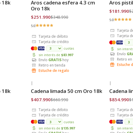
 18k
Aros cadena esfera 4.3 cm
Aros pisti
Envío Gratis
Envío Grat
Oro 18k
$181.990
$
$251.990
$348.990
5.0
5.0
Tarjeta d
Tarjeta d
Tarjeta de débito
Tarjeta de crédito
VISA
cuotas
sin inter
VISA
Envío
GR
sin interés de
$83.997
Retiro en
Envío
GRATIS
hoy
Estuche 
Retiro en tienda
Estuche de regalo
|
|
-38% OFF
-38% OFF
 18k
Cadena limada 50 cm Oro 18k
Cadena li
Envío Gratis
Envío Grat
$407.990
$854.990
$660.990
$
Tarjeta de débito
Tarjeta d
Tarjeta de crédito
Tarjeta d
cuotas
VISA
VISA
sin interés de
$135.997
sin inter