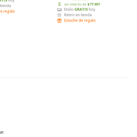
ATIS
hoy
sin interés de
$77.997
 tienda
Envío
GRATIS
hoy
de regalo
Retiro en tienda
Estuche de regalo
ar.