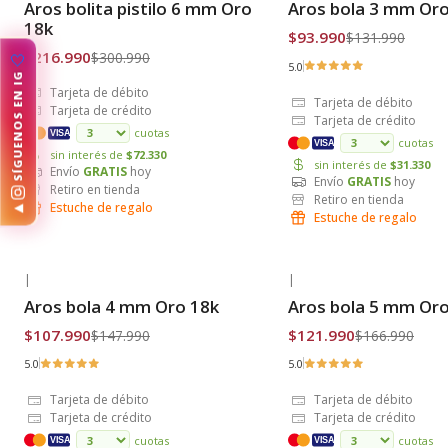
Aros bolita pistilo 6 mm Oro
Aros bola 3 mm Oro
Envío Gratis
Envío Gratis
18k
$93.990
$131.990
$216.990
$300.990
5.0
Tarjeta de débito
Tarjeta de débito
Tarjeta de crédito
🤍
Tarjeta de crédito
cuotas
VISA
cuotas
VISA
◀
sin interés de
$72.330
sin interés de
$31.330
Envío
GRATIS
hoy
Envío
GRATIS
hoy
Retiro en tienda
Retiro en tienda
Estuche de regalo
Estuche de regalo
|
|
-27% OFF
-27% OFF
Aros bola 4 mm Oro 18k
Aros bola 5 mm Oro
Envío Gratis
Envío Gratis
$107.990
$121.990
$147.990
$166.990
5.0
5.0
Tarjeta de débito
Tarjeta de débito
Tarjeta de crédito
Tarjeta de crédito
cuotas
cuotas
VISA
VISA