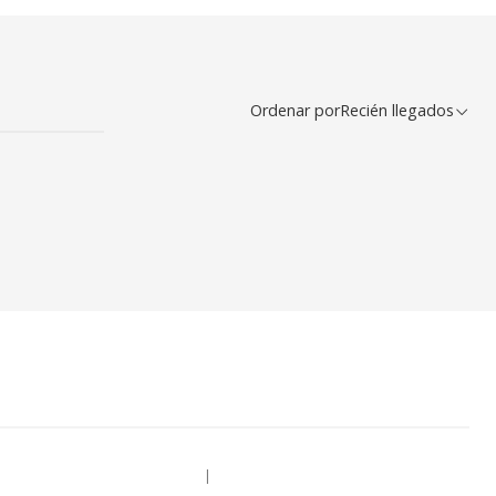
Ordenar por
Recién llegados
|
-47% OFF