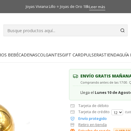
Inicio
Catálogo
Aros
Aros bola 8 mm Oro 18k
Joyas Viviana Lillo ⭐ Joyas de Oro 18k
Leer más
|
Aros bola 8 
5.0
2 reseñas
AGR
ROS BEBÉ
CADENAS
COLGANTES
GIFT CARD
PULSERAS
TIENDA
GUÍA 
Cantidad
ENVÍO GRATIS MAÑAN
Comprando antes de las 17:00.
Llega el
Lunes 10 de Agost
Tarjeta de débito
Tarjeta de crédito
cuo
Envío protegido
Retiro en tienda
Estuche de regalo
VER FO