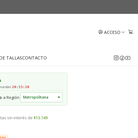
mm Oro 18k
ACCESO
EGAR AL CARRO
COMPRAR AHORA
DE TALLAS
CONTACTO
A
 Quedan
20:53:09
o
a Región
tas sin interés de
$13.749
TOS