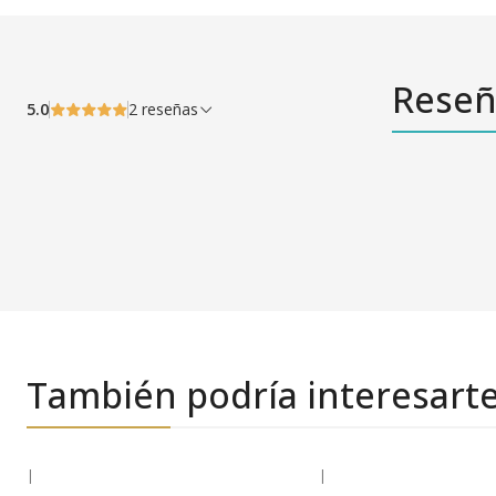
Reseñ
5.0
2 reseñas
También podría interesart
|
|
-28% OFF
-29% OFF