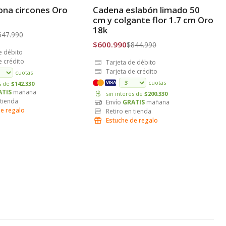
-29% OFF
rona circones Oro
Cadena eslabón limado 50
is
Envío Gratis
cm y colgante flor 1.7 cm Oro
18k
647.990
$600.990
$844.990
e débito
e crédito
Tarjeta de débito
Tarjeta de crédito
cuotas
cuotas
és de
$142.330
VISA
ATIS
mañana
sin interés de
$200.330
 tienda
Envío
GRATIS
mañana
de regalo
Retiro en tienda
Estuche de regalo