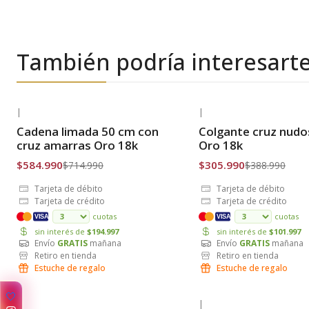
También podría interesart
|
|
-18% OFF
-21% OFF
Cadena limada 50 cm con
Colgante cruz nudo
Envío Gratis
Envío Gratis
cruz amarras Oro 18k
Oro 18k
$584.990
$305.990
$714.990
$388.990
Tarjeta de débito
Tarjeta de débito
Tarjeta de crédito
Tarjeta de crédito
cuotas
cuotas
VISA
VISA
sin interés de
$194.997
sin interés de
$101.997
Envío
GRATIS
mañana
Envío
GRATIS
mañana
Retiro en tienda
Retiro en tienda
Estuche de regalo
Estuche de regalo
🤍
|
|