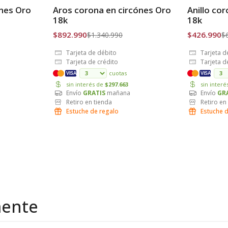
-33% OFF
-34% OFF
ones Oro
Aros corona en circónes Oro
Anillo co
Envío Gratis
Envío Grat
18k
18k
$892.990
$426.990
$1.340.990
$
Tarjeta de débito
Tarjeta d
Tarjeta de crédito
Tarjeta d
cuotas
VISA
VISA
sin interés de
$297.663
sin inter
Envío
GRATIS
mañana
Envío
GR
Retiro en tienda
Retiro en
Estuche de regalo
Estuche 
mente