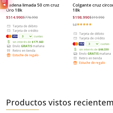
-34% OFF
-38% OFF
Cadena limada 50 cm cruz
Colgante cruz circ
◀
Envío Gratis
Envío Gratis
Oro 18k
18k
$514.990
$198.990
$776.990
$319.990
5.0
Tarjeta de débito
Tarjeta de crédito
Tarjeta de débito
cuotas
VISA
Tarjeta de crédito
sin interés de
$171.663
cuotas
VISA
Envío
GRATIS
mañana
sin interés de
$66.330
Retiro en tienda
Envío
GRATIS
mañana
Estuche de regalo
Retiro en tienda
Estuche de regalo
Productos vistos reciente