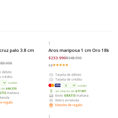
|
-33% OFF
cruz palo 3.8 cm
Aros mariposa 1 cm Oro 18k
is
Envío Gratis
$233.990
$348.990
285.990
5.0
e débito
Tarjeta de débito
e crédito
Tarjeta de crédito
cuotas
cuotas
VISA
és de
$66.330
sin interés de
$77.997
ATIS
mañana
Envío
GRATIS
mañana
 tienda
Retiro en tienda
de regalo
Estuche de regalo
|