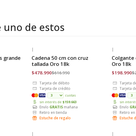
e uno de estos
|
|
-22% OFF
-30% OFF
s grande
Cadena 50 cm con cruz
Colgante 
Envío Gratis
Envío Grat
tallada Oro 18k
Oro 18k
$478.990
$198.990
$616.990
$
Tarjeta de débito
Tarjeta d
Tarjeta de crédito
Tarjeta d
cuotas
VISA
VISA
sin interés de
$159.663
sin inter
Envío
GRATIS
mañana
Envío
GR
Retiro en tienda
Retiro en
Estuche de regalo
Estuche 
|
|