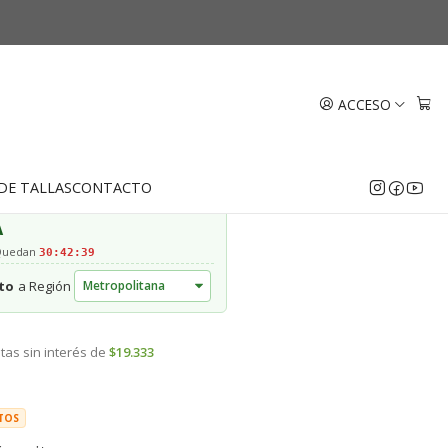
z con amarras Oro 18k
ACCESO
EGAR AL CARRO
COMPRAR AHORA
DE TALLAS
CONTACTO
A
 Quedan
30:42:38
to
a Región
tas sin interés de
$19.333
TOS