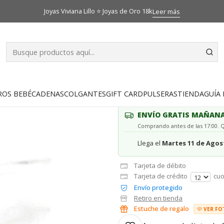
Inicio
Catálogo
Colgantes
Colgante cruz con amarras Oro 18k
Joyas Viviana Lillo ⭐ Joyas de Oro 18k
Leer más
|
Colgante cru
AGR
Cantidad
ROS BEBÉ
CADENAS
COLGANTES
GIFT CARD
PULSERAS
TIENDA
GUÍA 
ENVÍO GRATIS MAÑAN
Comprando antes de las 17:00.
Llega el
Martes 11 de Agos
Tarjeta de débito
Tarjeta de crédito
cuo
Envío protegido
Retiro en tienda
Estuche de regalo
VER FO