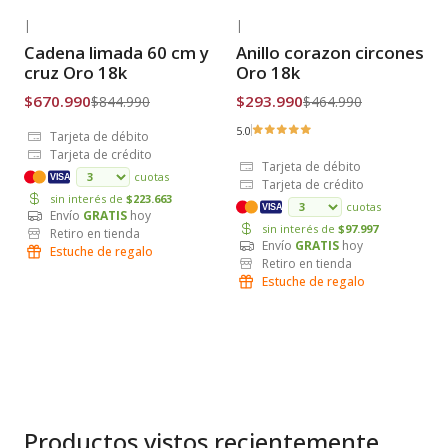
|
|
-21% OFF
-37% OFF
Cadena limada 60 cm y
Anillo corazon circones
Envío Gratis
Envío Gratis
cruz Oro 18k
Oro 18k
$670.990
$293.990
$844.990
$464.990
5.0
Tarjeta de débito
Tarjeta de crédito
Tarjeta de débito
cuotas
VISA
Tarjeta de crédito
sin interés de
$223.663
cuotas
VISA
Envío
GRATIS
hoy
sin interés de
$97.997
Retiro en tienda
Envío
GRATIS
hoy
Estuche de regalo
Retiro en tienda
Estuche de regalo
Productos vistos recientemente