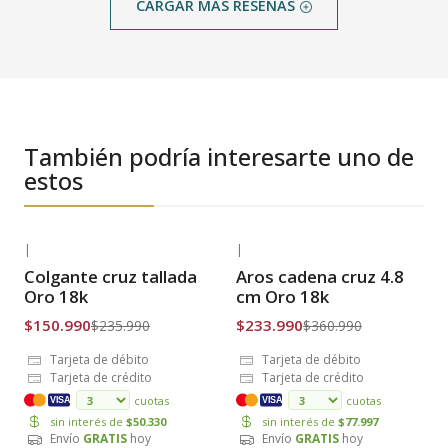
CARGAR MÁS RESEÑAS
También podría interesarte uno de
estos
|
|
-36% OFF
-35% OFF
Colgante cruz tallada
Aros cadena cruz 4.8
Envío Gratis
Envío Gratis
Oro 18k
cm Oro 18k
$150.990
$233.990
$235.990
$360.990
Tarjeta de débito
Tarjeta de débito
Tarjeta de crédito
Tarjeta de crédito
cuotas
cuotas
VISA
VISA
sin interés de
$50.330
sin interés de
$77.997
Envío
GRATIS
hoy
Envío
GRATIS
hoy