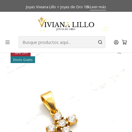
Joyas Viviana Lillo ⭐ Joyas de Oro 18k
Leer más
Inicio
Catálogo
Colgantes
Colgante cruz circones Oro 18k
-38% OFF
Envío Gratis