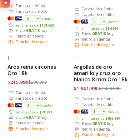
◀
Tarjeta de débito
Tarjeta de débito
Tarjeta de crédito
Tarjeta de crédito
cuotas
VISA
cuotas
VISA
sin interés de
$171.663
sin interés de
$54.997
Envío
GRATIS
hoy
Envío
GRATIS
hoy
Retiro en tienda
Retiro en tienda
Estuche de regalo
Estuche de regalo
|
|
-26% OFF
-31% OFF
Aros reina circones
Argollas de oro
Envío Gratis
Envío Gratis
Oro 18k
amarillo y cruz oro
blanco 8 mm Oro 18k
$215.990
$289.990
$1.961.990
$2.823.990
Tarjeta de débito
Tarjeta de crédito
Tarjeta de débito
Tarjeta de crédito
cuotas
VISA
cuotas
sin interés de
$71.997
VISA
Envío
GRATIS
hoy
sin interés de
$653.997
Retiro en tienda
Envío
GRATIS
hoy
Estuche de regalo
Retiro en tienda
Estuche de regalo