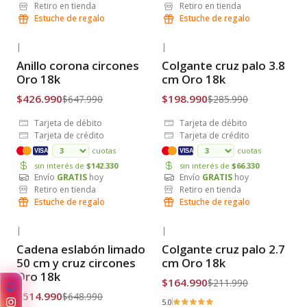
Retiro en tienda
Retiro en tienda
Estuche de regalo
Estuche de regalo
|
|
-34% OFF
-30% OFF
Anillo corona circones
Colgante cruz palo 3.8
Envío Gratis
Envío Gratis
Oro 18k
cm Oro 18k
$426.990
$198.990
$647.990
$285.990
Tarjeta de débito
Tarjeta de débito
Tarjeta de crédito
Tarjeta de crédito
cuotas
cuotas
VISA
VISA
sin interés de
$142.330
sin interés de
$66.330
Envío
GRATIS
hoy
Envío
GRATIS
hoy
Retiro en tienda
Retiro en tienda
Estuche de regalo
Estuche de regalo
|
|
-21% OFF
-22% OFF
Cadena eslabón limado
Colgante cruz palo 2.7
Envío Gratis
Envío Gratis
50 cm y cruz circones
cm Oro 18k
Oro 18k
$164.990
$211.990
🤍
$514.990
$648.990
5.0