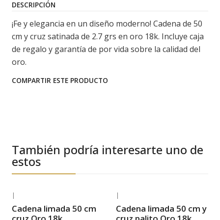
DESCRIPCIÓN
¡Fe y elegancia en un diseño moderno! Cadena de 50
cm y cruz satinada de 2.7 grs en oro 18k. Incluye caja
de regalo y garantía de por vida sobre la calidad del
oro.
COMPARTIR ESTE PRODUCTO
También podría interesarte uno de
estos
|
|
-34% OFF
-19% OFF
Cadena limada 50 cm
Cadena limada 50 cm y
Envío Gratis
Envío Gratis
cruz Oro 18k
cruz palito Oro 18k