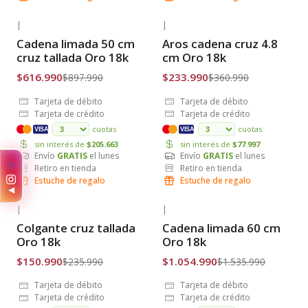
|
|
-31% OFF
-35% OFF
Cadena limada 50 cm
Aros cadena cruz 4.8
Envío Gratis
Envío Gratis
cruz tallada Oro 18k
cm Oro 18k
$616.990
$233.990
$897.990
$360.990
Tarjeta de débito
Tarjeta de débito
Tarjeta de crédito
Tarjeta de crédito
cuotas
cuotas
VISA
VISA
sin interés de
$205.663
sin interés de
$77.997
Envío
GRATIS
el lunes
Envío
GRATIS
el lunes
✨
Retiro en tienda
Retiro en tienda
Estuche de regalo
Estuche de regalo
◀
|
|
-36% OFF
-31% OFF
Colgante cruz tallada
Cadena limada 60 cm
Envío Gratis
Envío Gratis
Oro 18k
Oro 18k
$150.990
$1.054.990
$235.990
$1.535.990
Tarjeta de débito
Tarjeta de débito
Tarjeta de crédito
Tarjeta de crédito