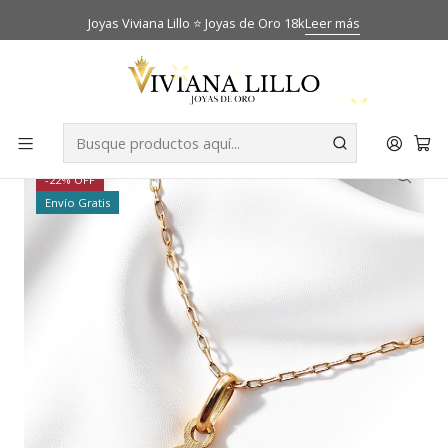
Joyas Viviana Lillo ⭐ Joyas de Oro 18k
Leer más
Inicio
Catálogo
Cadenas
Cadena 50 cm con cruz tallada Oro 18k
-22% OFF
Envío Gratis