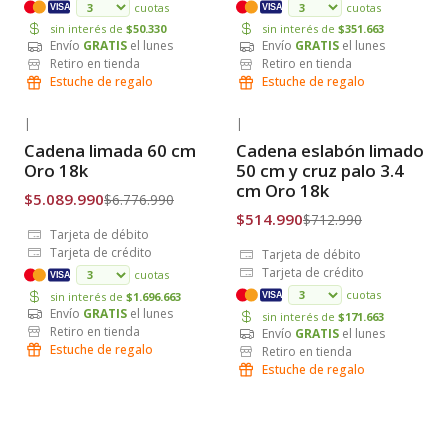
cuotas
cuotas
VISA
VISA
sin interés de
$50.330
sin interés de
$351.663
Envío
GRATIS
el lunes
Envío
GRATIS
el lunes
Retiro en tienda
Retiro en tienda
Estuche de regalo
Estuche de regalo
|
|
-25% OFF
-28% OFF
Cadena limada 60 cm
Cadena eslabón limado
Envío Gratis
Envío Gratis
Oro 18k
50 cm y cruz palo 3.4
cm Oro 18k
$5.089.990
$6.776.990
$514.990
$712.990
Tarjeta de débito
Tarjeta de crédito
Tarjeta de débito
Tarjeta de crédito
cuotas
VISA
cuotas
sin interés de
$1.696.663
VISA
Envío
GRATIS
el lunes
sin interés de
$171.663
Retiro en tienda
Envío
GRATIS
el lunes
Estuche de regalo
Retiro en tienda
Estuche de regalo