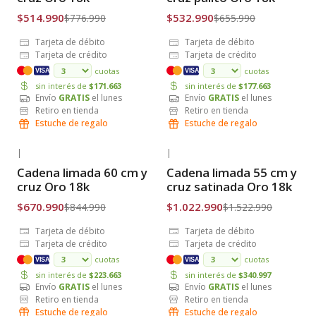
$514.990
$532.990
$776.990
$655.990
Tarjeta de débito
Tarjeta de débito
Tarjeta de crédito
Tarjeta de crédito
cuotas
cuotas
VISA
VISA
sin interés de
$171.663
sin interés de
$177.663
Envío
GRATIS
el lunes
Envío
GRATIS
el lunes
Retiro en tienda
Retiro en tienda
Estuche de regalo
Estuche de regalo
|
|
-21% OFF
-33% OFF
Cadena limada 60 cm y
Cadena limada 55 cm y
Envío Gratis
Envío Gratis
cruz Oro 18k
cruz satinada Oro 18k
$670.990
$1.022.990
$844.990
$1.522.990
Tarjeta de débito
Tarjeta de débito
Tarjeta de crédito
Tarjeta de crédito
cuotas
cuotas
VISA
VISA
sin interés de
$223.663
sin interés de
$340.997
Envío
GRATIS
el lunes
Envío
GRATIS
el lunes
Retiro en tienda
Retiro en tienda
Estuche de regalo
Estuche de regalo