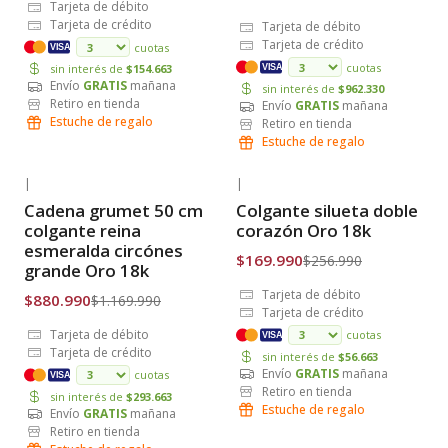
Tarjeta de débito
Tarjeta de crédito
Tarjeta de débito
Tarjeta de crédito
cuotas
VISA
cuotas
sin interés de
$154.663
VISA
Envío
GRATIS
mañana
sin interés de
$962.330
Retiro en tienda
Envío
GRATIS
mañana
Estuche de regalo
Retiro en tienda
Estuche de regalo
|
|
-25% OFF
-34% OFF
Cadena grumet 50 cm
Colgante silueta doble
Envío Gratis
Envío Gratis
colgante reina
corazón Oro 18k
esmeralda circónes
$169.990
$256.990
grande Oro 18k
Tarjeta de débito
$880.990
$1.169.990
Tarjeta de crédito
Tarjeta de débito
cuotas
VISA
Tarjeta de crédito
sin interés de
$56.663
Envío
GRATIS
mañana
cuotas
VISA
Retiro en tienda
sin interés de
$293.663
Estuche de regalo
Envío
GRATIS
mañana
Retiro en tienda