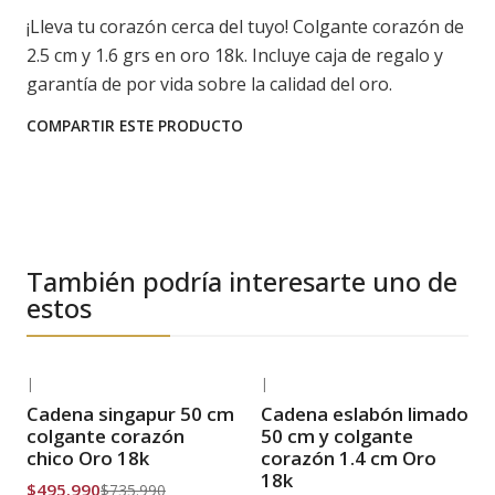
¡Lleva tu corazón cerca del tuyo! Colgante corazón de
2.5 cm y 1.6 grs en oro 18k. Incluye caja de regalo y
garantía de por vida sobre la calidad del oro.
COMPARTIR ESTE PRODUCTO
También podría interesarte uno de
estos
|
|
-33% OFF
-28% OFF
Cadena singapur 50 cm
Cadena eslabón limado
Envío Gratis
Envío Gratis
colgante corazón
50 cm y colgante
chico Oro 18k
corazón 1.4 cm Oro
18k
$495.990
$735.990