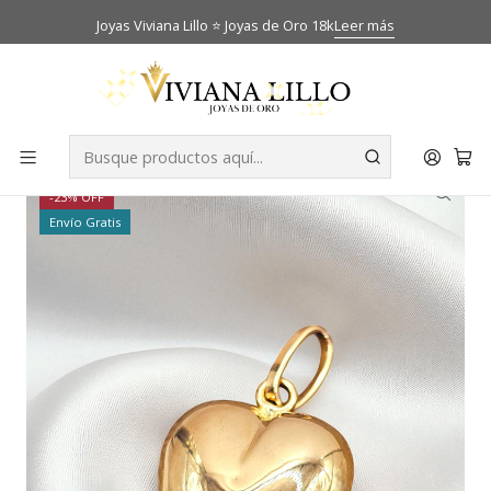
Joyas Viviana Lillo ⭐ Joyas de Oro 18k
Leer más
Inicio
Catálogo
Colgantes
Colgante corazón 2.5 cm Oro 18k
-23% OFF
Envío Gratis