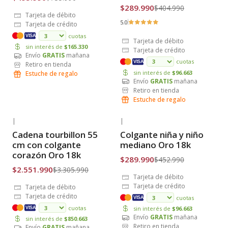
$289.990
$404.990
Tarjeta de débito
5.0
Tarjeta de crédito
cuotas
VISA
Tarjeta de débito
sin interés de
$165.330
Tarjeta de crédito
Envío
GRATIS
mañana
cuotas
VISA
Retiro en tienda
sin interés de
$96.663
Estuche de regalo
Envío
GRATIS
mañana
Retiro en tienda
Estuche de regalo
|
|
-23% OFF
-36% OFF
Cadena tourbillon 55
Colgante niña y niño
Envío Gratis
Envío Gratis
cm con colgante
mediano Oro 18k
corazón Oro 18k
$289.990
$452.990
$2.551.990
$3.305.990
Tarjeta de débito
Tarjeta de crédito
Tarjeta de débito
Tarjeta de crédito
cuotas
VISA
cuotas
sin interés de
$96.663
VISA
Envío
GRATIS
mañana
sin interés de
$850.663
Retiro en tienda
Envío
GRATIS
mañana