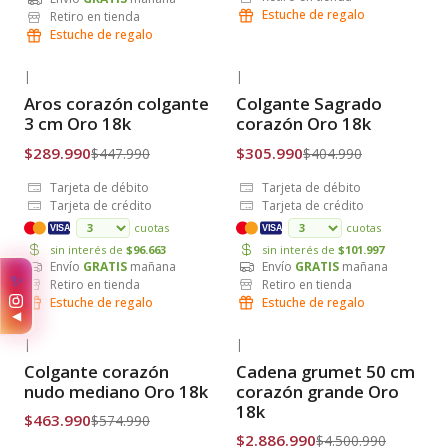
Estuche de regalo
Retiro en tienda
Estuche de regalo
|
|
-35% OFF
-24% OFF
Aros corazón colgante
Colgante Sagrado
Envío Gratis
Envío Gratis
3 cm Oro 18k
corazón Oro 18k
$289.990
$305.990
$447.990
$404.990
Tarjeta de débito
Tarjeta de débito
Tarjeta de crédito
Tarjeta de crédito
cuotas
cuotas
VISA
VISA
sin interés de
$96.663
sin interés de
$101.997
Envío
GRATIS
mañana
Envío
GRATIS
mañana
✨
Retiro en tienda
Retiro en tienda
Estuche de regalo
Estuche de regalo
◀
|
|
-19% OFF
-36% OFF
Colgante corazón
Cadena grumet 50 cm
Envío Gratis
Envío Gratis
nudo mediano Oro 18k
corazón grande Oro
18k
$463.990
$574.990
$2.886.990
$4.500.990