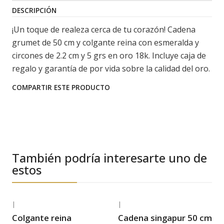
DESCRIPCIÓN
¡Un toque de realeza cerca de tu corazón! Cadena
grumet de 50 cm y colgante reina con esmeralda y
circones de 2.2 cm y 5 grs en oro 18k. Incluye caja de
regalo y garantía de por vida sobre la calidad del oro.
COMPARTIR ESTE PRODUCTO
También podría interesarte uno de
estos
|
|
-31% OFF
-33% OFF
Colgante reina
Cadena singapur 50 cm
Envío Gratis
Envío Gratis