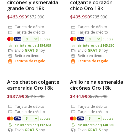
circónes y esmeralda
colgante corazón
grande Oro 18k
chico Oro 18k
$463.990
$495.990
$672.990
$735.990
Tarjeta de débito
Tarjeta de débito
Tarjeta de crédito
Tarjeta de crédito
cuotas
cuotas
VISA
VISA
sin interés de
$154.663
sin interés de
$165.330
Envío
GRATIS
hoy
Envío
GRATIS
hoy
Retiro en tienda
Retiro en tienda
Estuche de regalo
Estuche de regalo
|
|
-18% OFF
-39% OFF
Aros chaton colgante
Anillo reina esmeralda
Envío Gratis
Envío Gratis
esmeralda Oro 18k
circónes Oro 18k
$337.990
$444.990
$413.990
$726.990
Tarjeta de débito
Tarjeta de débito
Tarjeta de crédito
Tarjeta de crédito
cuotas
cuotas
VISA
VISA
sin interés de
$112.663
sin interés de
$148.330
Envío
GRATIS
hoy
Envío
GRATIS
hoy