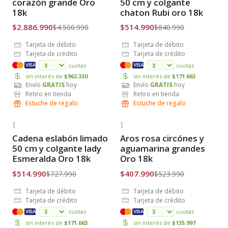
corazón grande Oro
50 cm y colgante
18k
chaton Rubi oro 18k
$2.886.990
$514.990
$4.500.990
$840.990
Tarjeta de débito
Tarjeta de débito
Tarjeta de crédito
Tarjeta de crédito
cuotas
cuotas
VISA
VISA
sin interés de
$962.330
sin interés de
$171.663
Envío
GRATIS
hoy
Envío
GRATIS
hoy
Retiro en tienda
Retiro en tienda
Estuche de regalo
Estuche de regalo
|
|
-29% OFF
-22% OFF
Cadena eslabón limado
Aros rosa circónes y
Envío Gratis
Envío Gratis
50 cm y colgante lady
aguamarina grandes
Esmeralda Oro 18k
Oro 18k
$514.990
$407.990
$727.990
$523.990
Tarjeta de débito
Tarjeta de débito
Tarjeta de crédito
Tarjeta de crédito
cuotas
cuotas
VISA
VISA
sin interés de
$171.663
sin interés de
$135.997