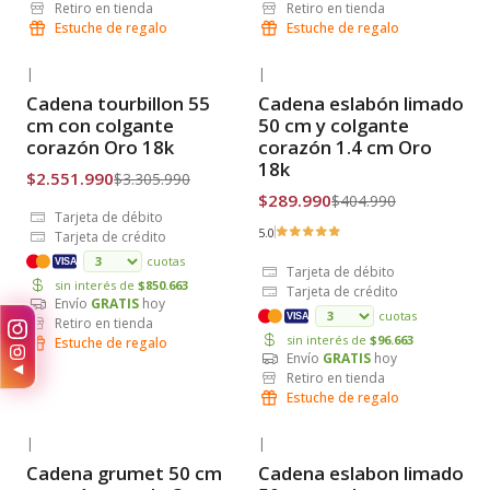
Retiro en tienda
Retiro en tienda
Estuche de regalo
Estuche de regalo
|
|
-23% OFF
-28% OFF
Cadena tourbillon 55
Cadena eslabón limado
Envío Gratis
Envío Gratis
cm con colgante
50 cm y colgante
corazón Oro 18k
corazón 1.4 cm Oro
18k
$2.551.990
$3.305.990
$289.990
$404.990
Tarjeta de débito
5.0
Tarjeta de crédito
cuotas
VISA
Tarjeta de débito
sin interés de
$850.663
Tarjeta de crédito
Envío
GRATIS
hoy
cuotas
VISA
Retiro en tienda
sin interés de
$96.663
Estuche de regalo
Envío
GRATIS
hoy
◀
Retiro en tienda
Estuche de regalo
|
|
-36% OFF
-39% OFF
Cadena grumet 50 cm
Cadena eslabon limado
Envío Gratis
Envío Gratis