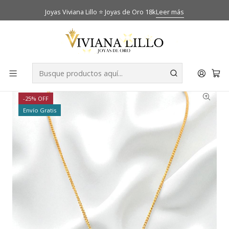
Joyas Viviana Lillo ⭐ Joyas de Oro 18k
Leer más
Inicio
Catálogo
Cadenas
Cadena grumet 50 cm colgante reina esmeralda circónes
grande Oro 18k
-25% OFF
Envío Gratis