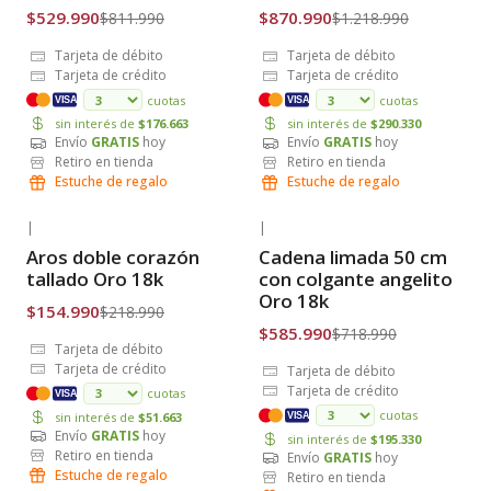
$529.990
$870.990
$811.990
$1.218.990
Tarjeta de débito
Tarjeta de débito
Tarjeta de crédito
Tarjeta de crédito
cuotas
cuotas
VISA
VISA
sin interés de
$176.663
sin interés de
$290.330
Envío
GRATIS
hoy
Envío
GRATIS
hoy
Retiro en tienda
Retiro en tienda
Estuche de regalo
Estuche de regalo
|
|
-29% OFF
-18% OFF
Aros doble corazón
Cadena limada 50 cm
Envío Gratis
Envío Gratis
tallado Oro 18k
con colgante angelito
Oro 18k
$154.990
$218.990
$585.990
$718.990
Tarjeta de débito
Tarjeta de crédito
Tarjeta de débito
Tarjeta de crédito
cuotas
VISA
cuotas
sin interés de
$51.663
VISA
Envío
GRATIS
hoy
sin interés de
$195.330
Retiro en tienda
Envío
GRATIS
hoy
Estuche de regalo
Retiro en tienda