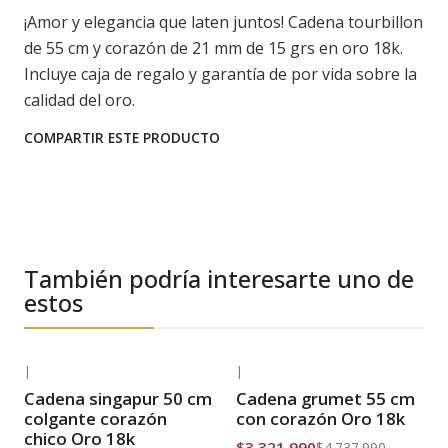
¡Amor y elegancia que laten juntos! Cadena tourbillon
de 55 cm y corazón de 21 mm de 15 grs en oro 18k.
Incluye caja de regalo y garantía de por vida sobre la
calidad del oro.
COMPARTIR ESTE PRODUCTO
También podría interesarte uno de
estos
|
|
-31% OFF
-30% OFF
Cadena singapur 50 cm
Cadena grumet 55 cm
Envío Gratis
Envío Gratis
colgante corazón
con corazón Oro 18k
chico Oro 18k
$3.321.990
$4.737.990