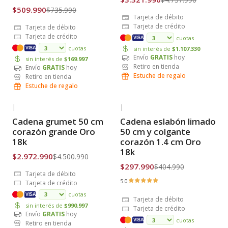
$509.990
$735.990
Tarjeta de débito
Tarjeta de crédito
Tarjeta de débito
Tarjeta de crédito
cuotas
VISA
cuotas
sin interés de
$1.107.330
VISA
Envío
GRATIS
hoy
sin interés de
$169.997
Retiro en tienda
Envío
GRATIS
hoy
Estuche de regalo
Retiro en tienda
Estuche de regalo
|
|
-34% OFF
-26% OFF
Cadena grumet 50 cm
Cadena eslabón limado
Envío Gratis
Envío Gratis
corazón grande Oro
50 cm y colgante
18k
corazón 1.4 cm Oro
18k
$2.972.990
$4.500.990
$297.990
$404.990
Tarjeta de débito
5.0
Tarjeta de crédito
cuotas
VISA
Tarjeta de débito
sin interés de
$990.997
Tarjeta de crédito
Envío
GRATIS
hoy
cuotas
VISA
Retiro en tienda