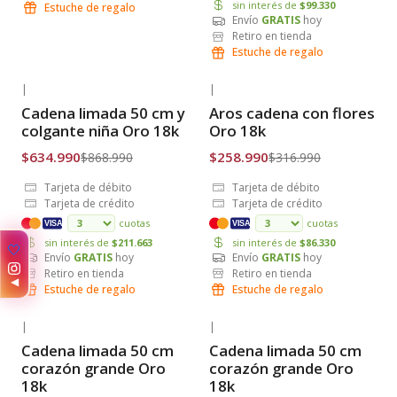
sin interés de
$99.330
Estuche de regalo
Envío
GRATIS
hoy
Retiro en tienda
Estuche de regalo
|
|
-27% OFF
-18% OFF
Cadena limada 50 cm y
Aros cadena con flores
Envío Gratis
Envío Gratis
colgante niña Oro 18k
Oro 18k
$634.990
$258.990
$868.990
$316.990
Tarjeta de débito
Tarjeta de débito
Tarjeta de crédito
Tarjeta de crédito
cuotas
cuotas
VISA
VISA
sin interés de
$211.663
sin interés de
$86.330
🤍
Envío
GRATIS
hoy
Envío
GRATIS
hoy
Retiro en tienda
Retiro en tienda
◀
Estuche de regalo
Estuche de regalo
|
|
-35% OFF
-29% OFF
Cadena limada 50 cm
Cadena limada 50 cm
Envío Gratis
Envío Gratis
corazón grande Oro
corazón grande Oro
18k
18k