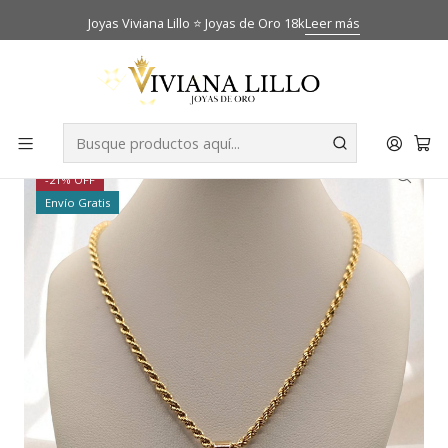
Joyas Viviana Lillo ⭐ Joyas de Oro 18k
Leer más
Inicio
Catálogo
Cadenas
Cadena tourbillon 55 cm con colgante corazón Oro 18k
-21% OFF
Envío Gratis