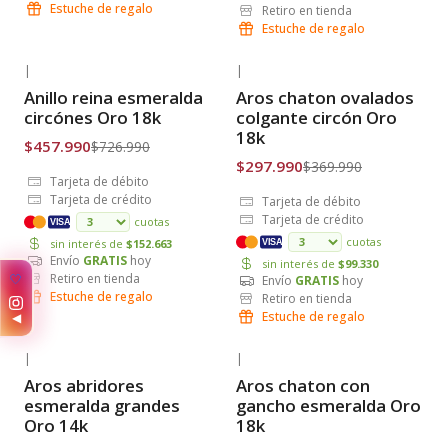
Estuche de regalo
Retiro en tienda
Estuche de regalo
|
|
-37% OFF
-19% OFF
Anillo reina esmeralda
Aros chaton ovalados
Envío Gratis
Envío Gratis
circónes Oro 18k
colgante circón Oro
18k
$457.990
$726.990
$297.990
$369.990
Tarjeta de débito
Tarjeta de crédito
Tarjeta de débito
Tarjeta de crédito
cuotas
VISA
cuotas
sin interés de
$152.663
VISA
Envío
GRATIS
hoy
sin interés de
$99.330
Retiro en tienda
✨
Envío
GRATIS
hoy
Estuche de regalo
Retiro en tienda
Estuche de regalo
◀
|
|
-38% OFF
-15% OFF
Aros abridores
Aros chaton con
Envío Gratis
Envío Gratis
esmeralda grandes
gancho esmeralda Oro
Oro 14k
18k