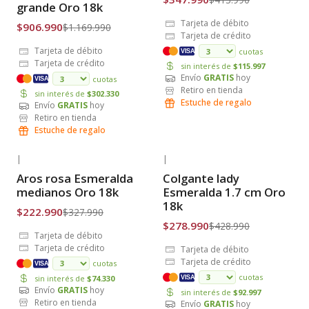
grande Oro 18k
Tarjeta de débito
$906.990
$1.169.990
Tarjeta de crédito
Tarjeta de débito
cuotas
VISA
Tarjeta de crédito
sin interés de
$115.997
Envío
GRATIS
hoy
cuotas
VISA
Retiro en tienda
sin interés de
$302.330
Estuche de regalo
Envío
GRATIS
hoy
Retiro en tienda
Estuche de regalo
|
|
-32% OFF
-35% OFF
Aros rosa Esmeralda
Colgante lady
Envío Gratis
Envío Gratis
medianos Oro 18k
Esmeralda 1.7 cm Oro
18k
$222.990
$327.990
$278.990
$428.990
Tarjeta de débito
Tarjeta de crédito
Tarjeta de débito
Tarjeta de crédito
cuotas
VISA
cuotas
sin interés de
$74.330
VISA
Envío
GRATIS
hoy
sin interés de
$92.997
Retiro en tienda
Envío
GRATIS
hoy