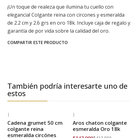
¡Un toque de realeza que ilumina tu cuello con
elegancia! Colgante reina con circones y esmeralda
de 2.2 cm y 2.6 grs en oro 18k. Incluye caja de regalo y
garantía de por vida sobre la calidad del oro.
COMPARTIR ESTE PRODUCTO
También podría interesarte uno de
estos
|
|
-22% OFF
-16% OFF
Cadena grumet 50 cm
Aros chaton colgante
Envío Gratis
Envío Gratis
colgante reina
esmeralda Oro 18k
esmeralda circónes
$347.990
$413.990