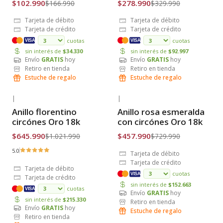
$102.990
$278.990
$166.990
$329.990
Tarjeta de débito
Tarjeta de débito
Tarjeta de crédito
Tarjeta de crédito
cuotas
cuotas
VISA
VISA
sin interés de
$34.330
sin interés de
$92.997
Envío
GRATIS
hoy
Envío
GRATIS
hoy
Retiro en tienda
Retiro en tienda
Estuche de regalo
Estuche de regalo
|
|
-37% OFF
-37% OFF
Anillo florentino
Anillo rosa esmeralda
Envío Gratis
Envío Gratis
circónes Oro 18k
con circónes Oro 18k
$645.990
$457.990
$1.021.990
$729.990
5.0
Tarjeta de débito
Tarjeta de crédito
Tarjeta de débito
cuotas
VISA
Tarjeta de crédito
sin interés de
$152.663
cuotas
VISA
Envío
GRATIS
hoy
sin interés de
$215.330
Retiro en tienda
Envío
GRATIS
hoy
Estuche de regalo
Retiro en tienda