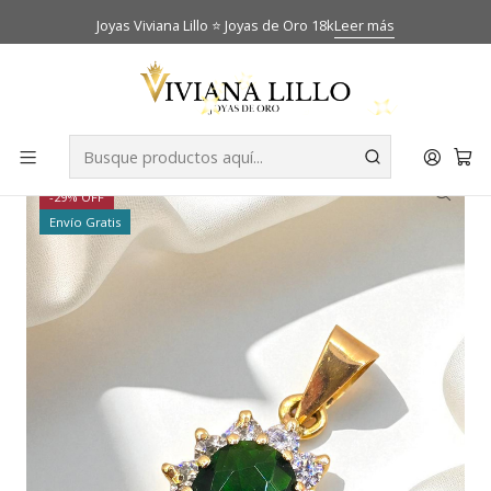
Joyas Viviana Lillo ⭐ Joyas de Oro 18k
Leer más
Inicio
Catálogo
Colgantes
Colgante reina circónes y esmeralda grande Oro 18k
-29% OFF
Envío Gratis