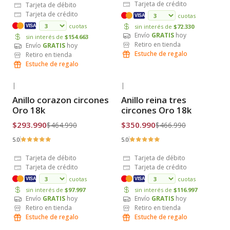
Tarjeta de crédito
Tarjeta de débito
Tarjeta de crédito
cuotas
VISA
cuotas
sin interés de
$72.330
VISA
Envío
GRATIS
hoy
sin interés de
$154.663
Retiro en tienda
Envío
GRATIS
hoy
Estuche de regalo
Retiro en tienda
Estuche de regalo
|
|
-37% OFF
-25% OFF
Anillo corazon circones
Anillo reina tres
Envío Gratis
Envío Gratis
Oro 18k
circones Oro 18k
$293.990
$350.990
$464.990
$466.990
5.0
5.0
Tarjeta de débito
Tarjeta de débito
Tarjeta de crédito
Tarjeta de crédito
cuotas
cuotas
VISA
VISA
sin interés de
$97.997
sin interés de
$116.997
Envío
GRATIS
hoy
Envío
GRATIS
hoy
Retiro en tienda
Retiro en tienda
Estuche de regalo
Estuche de regalo