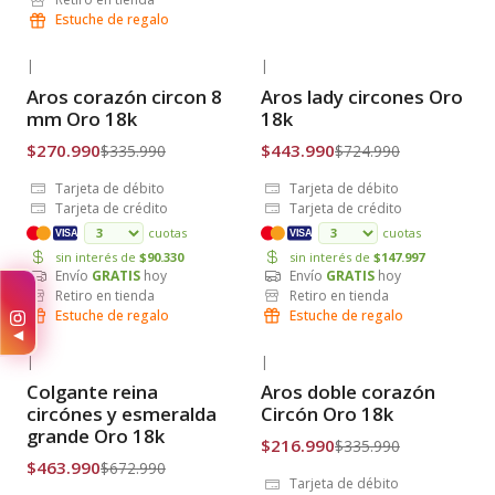
Estuche de regalo
|
|
-19% OFF
-39% OFF
Aros corazón circon 8
Aros lady circones Oro
Envío Gratis
Envío Gratis
mm Oro 18k
18k
$270.990
$443.990
$335.990
$724.990
Tarjeta de débito
Tarjeta de débito
Tarjeta de crédito
Tarjeta de crédito
cuotas
cuotas
VISA
VISA
sin interés de
$90.330
sin interés de
$147.997
Envío
GRATIS
hoy
Envío
GRATIS
hoy
Retiro en tienda
Retiro en tienda
Estuche de regalo
Estuche de regalo
◀
|
|
-31% OFF
-35% OFF
Colgante reina
Aros doble corazón
Envío Gratis
Envío Gratis
circónes y esmeralda
Circón Oro 18k
grande Oro 18k
$216.990
$335.990
$463.990
$672.990
Tarjeta de débito