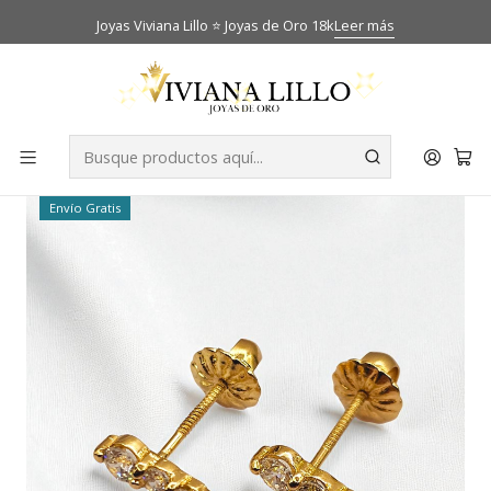
Joyas Viviana Lillo ⭐ Joyas de Oro 18k
Leer más
Inicio
Catálogo
Aros
Aros reina circones Oro 18k
-26% OFF
Envío Gratis