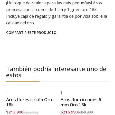
¡Un toque de realeza para las más pequeñas! Aros
princesa con circones de 1 cm y 1 gr en oro 18k.
Incluye caja de regalo y garantía de por vida sobre la
calidad del oro.
COMPARTIR ESTE PRODUCTO
También podría interesarte uno de
estos
|
|
-40% OFF
-38% OFF
Aros flores circón Oro
Aros flor circones 6
Envío Gratis
Envío Gratis
18k
mm Oro 18k
$213.990
$216.990
$353.990
$350.990