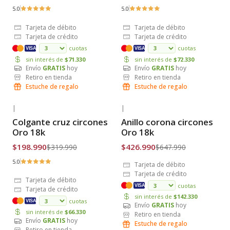
5.0
5.0
Tarjeta de débito
Tarjeta de débito
Tarjeta de crédito
Tarjeta de crédito
cuotas
cuotas
VISA
VISA
sin interés de
$71.330
sin interés de
$72.330
Envío
GRATIS
hoy
Envío
GRATIS
hoy
Retiro en tienda
Retiro en tienda
Estuche de regalo
Estuche de regalo
|
|
-38% OFF
-34% OFF
Colgante cruz circones
Anillo corona circones
Envío Gratis
Envío Gratis
Oro 18k
Oro 18k
$198.990
$426.990
$319.990
$647.990
5.0
Tarjeta de débito
Tarjeta de crédito
Tarjeta de débito
cuotas
VISA
Tarjeta de crédito
sin interés de
$142.330
cuotas
VISA
Envío
GRATIS
hoy
sin interés de
$66.330
Retiro en tienda
Envío
GRATIS
hoy
Estuche de regalo
Retiro en tienda