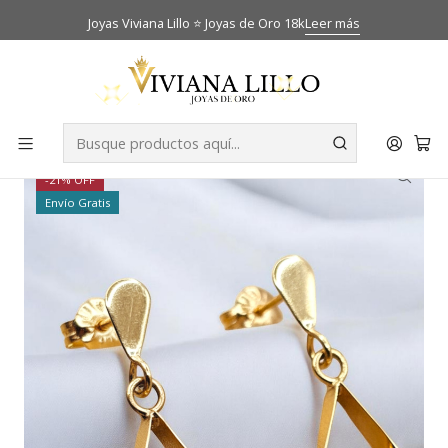
Joyas Viviana Lillo ⭐ Joyas de Oro 18k
Leer más
Inicio
Catálogo
Aros
Aros gotitas colgante esmeralda con gancho Oro 18k
-21% OFF
Envío Gratis