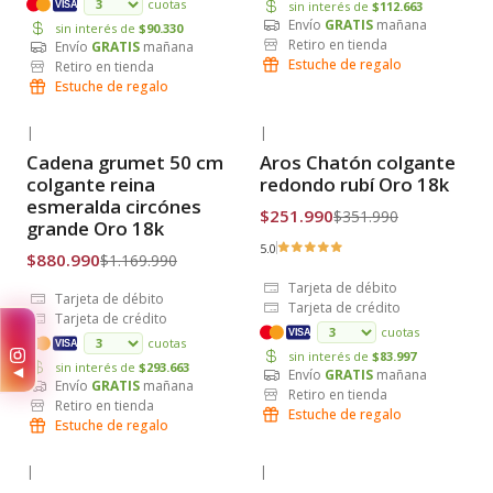
cuotas
sin interés de
$112.663
VISA
Envío
GRATIS
mañana
sin interés de
$90.330
Retiro en tienda
Envío
GRATIS
mañana
Estuche de regalo
Retiro en tienda
Estuche de regalo
|
|
-25% OFF
-28% OFF
Cadena grumet 50 cm
Aros Chatón colgante
Envío Gratis
Envío Gratis
colgante reina
redondo rubí Oro 18k
esmeralda circónes
$251.990
$351.990
grande Oro 18k
5.0
$880.990
$1.169.990
Tarjeta de débito
Tarjeta de débito
Tarjeta de crédito
Tarjeta de crédito
✨
cuotas
VISA
cuotas
VISA
sin interés de
$83.997
sin interés de
$293.663
◀
Envío
GRATIS
mañana
Envío
GRATIS
mañana
Retiro en tienda
Retiro en tienda
Estuche de regalo
Estuche de regalo
|
|
-36% OFF
-24% OFF