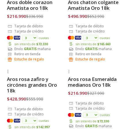
Aros doble corazon
Aros chaton colgante
Envío Gratis
Envío Gratis
Amatista oro 18k
Amatista Oro 18k
$216.990
$496.990
$336.990
$652.990
Tarjeta de débito
Tarjeta de débito
Tarjeta de crédito
Tarjeta de crédito
cuotas
cuotas
VISA
VISA
sin interés de
$72.330
sin interés de
$165.663
Envío
GRATIS
mañana
Envío
GRATIS
mañana
Retiro en tienda
Retiro en tienda
Estuche de regalo
Estuche de regalo
|
|
-23% OFF
-34% OFF
Aros rosa zafiro y
Aros rosa Esmeralda
Envío Gratis
Envío Gratis
circónes grandes Oro
medianos Oro 18k
18k
$216.990
$327.990
$428.990
$555.990
Tarjeta de débito
Tarjeta de crédito
Tarjeta de débito
Tarjeta de crédito
cuotas
VISA
cuotas
sin interés de
$72.330
VISA
Envío
GRATIS
mañana
sin interés de
$142.997