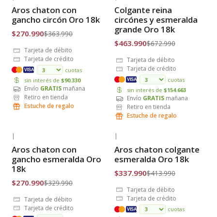
-26% OFF
-31% OFF
Aros chaton con
Colgante reina
Envío Gratis
Envío Gratis
gancho circón Oro 18k
circónes y esmeralda
grande Oro 18k
$270.990
$363.990
$463.990
$672.990
Tarjeta de débito
Tarjeta de crédito
Tarjeta de débito
Tarjeta de crédito
cuotas
VISA
cuotas
sin interés de
$90.330
VISA
Envío
GRATIS
mañana
sin interés de
$154.663
Retiro en tienda
Envío
GRATIS
mañana
Estuche de regalo
Retiro en tienda
Estuche de regalo
|
|
-18% OFF
-18% OFF
Aros chaton con
Aros chaton colgante
Envío Gratis
Envío Gratis
gancho esmeralda Oro
esmeralda Oro 18k
18k
$337.990
$413.990
$270.990
$329.990
Tarjeta de débito
Tarjeta de crédito
Tarjeta de débito
Tarjeta de crédito
cuotas
VISA