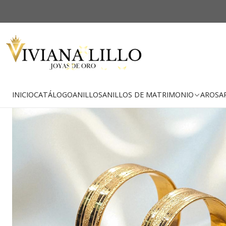
Inicio
Catálo
-30% OFF
Envío Gratis
INICIO
CATÁLOGO
ANILLOS
ANILLOS DE MATRIMONIO
AROS
A