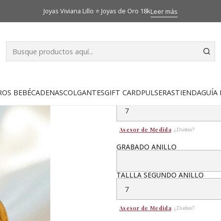
go
Anillos de matrimonio
Argollas de matrimonio talladas brillo
Joyas Viviana Lillo ⭐ Joyas de Oro 18k
Leer más
|
Argollas de m
mm Oro 18k
ROS BEBÉ
CADENAS
COLGANTES
GIFT CARD
PULSERAS
TIENDA
GUÍA 
TALLA ANILLO
Asesor de Medida
¿Dudas?
GRABADO ANILLO
TALLLA SEGUNDO ANILLO
Asesor de Medida
¿Dudas?