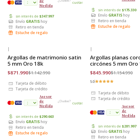
de
¿Dudas?
cuotas
VISA
Medida
sin interés de
$175.330
Envío
GRATIS
hoy
sin interés de
$347.997
Retiro en tienda
Envío
GRATIS
hoy
Estuche de regalo
Retiro en tienda
Estuche de regalo
|
|
-24% OFF
-27% OFF
Argollas de matrimonio satin
Argollas planas cor
Envío Gratis
Envío Gratis
5 mm Oro 18k
circónes 5 mm Oro
$871.990
$845.990
$1.142.990
$1.154.990
5.0
Tarjeta de débito
Tarjeta de crédito
Tarjeta de débito
Asesor
Tarjeta de crédito
de
¿Dudas?
cuotas
VISA
Medida
Asesor
de
VISA
Medida
sin interés de
$290.663
Envío
GRATIS
hoy
sin interés de
$281.997
Retiro en tienda
Envío
GRATIS
hoy
Estuche de regalo
Retiro en tienda