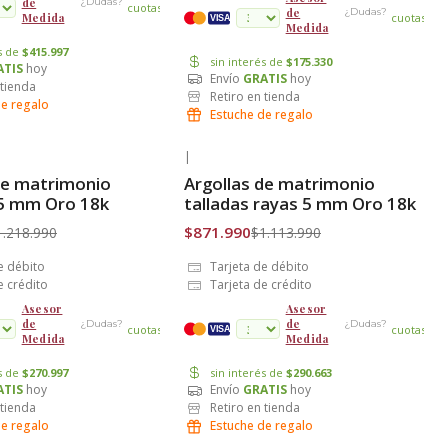
de
¿Dudas?
cuotas
de
¿Dudas?
Medida
cuotas
VISA
Medida
és de
$415.997
sin interés de
$175.330
ATIS
hoy
Envío
GRATIS
hoy
 tienda
Retiro en tienda
de regalo
Estuche de regalo
|
-22% OFF
de matrimonio
Argollas de matrimonio
is
Envío Gratis
 5 mm Oro 18k
talladas rayas 5 mm Oro 18k
$871.990
1.218.990
$1.113.990
e débito
Tarjeta de débito
e crédito
Tarjeta de crédito
Asesor
Asesor
de
de
¿Dudas?
¿Dudas?
cuotas
cuotas
VISA
Medida
Medida
és de
$270.997
sin interés de
$290.663
ATIS
hoy
Envío
GRATIS
hoy
 tienda
Retiro en tienda
de regalo
Estuche de regalo