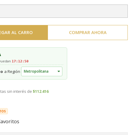
EGAR AL CARRO
COMPRAR AHORA
A
 Quedan
17:12:49
to
a Región
tas sin interés de
$112.416
TOS
favoritos