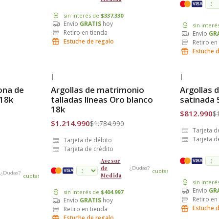
VISA
sin interés de
$337.330
Envío
GRATIS
hoy
sin inter
Retiro en tienda
Envío
GR
Estuche de regalo
Retiro en
Estuche 
|
|
-32% OFF
-33% OFF
ona de
Argollas de matrimonio
Argollas 
Envío Gratis
Envío Grat
 18k
talladas líneas Oro blanco
satinada
18k
$812.990
$
$1.214.990
$1.784.990
Tarjeta d
Tarjeta d
Tarjeta de débito
Tarjeta de crédito
Asesor
VISA
de
¿Dudas?
cuotas
VISA
¿Dudas?
Medida
cuotas
sin inter
Envío
GR
sin interés de
$404.997
Retiro en
Envío
GRATIS
hoy
Estuche 
Retiro en tienda
Estuche de regalo