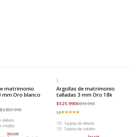
|
-24% OFF
de matrimonio
Argollas de matrimonio
is
Envío Gratis
3 mm Oro blanco
talladas 3 mm Oro 18k
$525.990
$693.990
$2.807.990
5.0
e débito
Tarjeta de débito
e crédito
Tarjeta de crédito
Asesor
Asesor