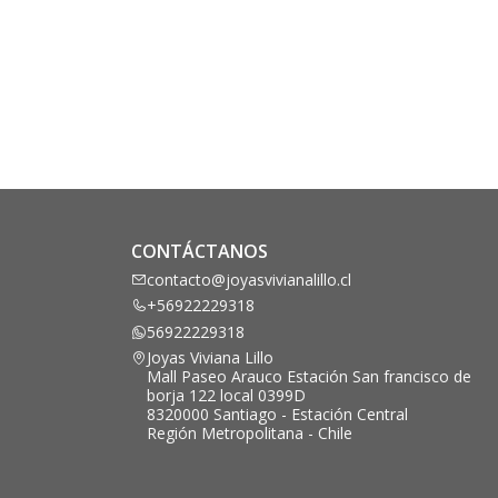
CONTÁCTANOS
contacto@joyasvivianalillo.cl
+56922229318
56922229318
Joyas Viviana Lillo
Mall Paseo Arauco Estación San francisco de
borja 122 local 0399D
8320000 Santiago - Estación Central
Región Metropolitana - Chile