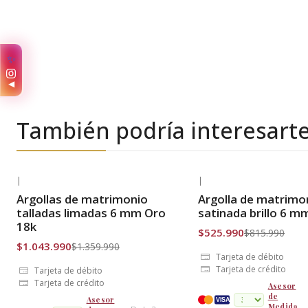
✨
◀
También podría interesart
|
|
-23% OFF
-36% OFF
Argollas de matrimonio
Argolla de matrimo
Envío Gratis
Envío Gratis
talladas limadas 6 mm Oro
satinada brillo 6 m
18k
$525.990
$815.990
$1.043.990
$1.359.990
Tarjeta de débito
Tarjeta de crédito
Tarjeta de débito
Tarjeta de crédito
Asesor
de
Asesor
VISA
Medida