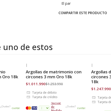
El par
COMPARTIR ESTE PRODUCTO
e uno de estos
|
|
-19% OFF
-56% OFF
nio
Argollas de matrimonio con
Argollas 
Envío Gratis
Envío Grat
m Oro 18k
circones 3 mm Oro 18k
circones 
18k
$1.011.990
$1.253.990
$1.247.990
Tarjeta de débito
Tarjeta de crédito
Tarjeta d
Tarjeta d
Asesor
de
¿Dudas?
¿Dudas?
cuotas
cuotas
VISA
Medida