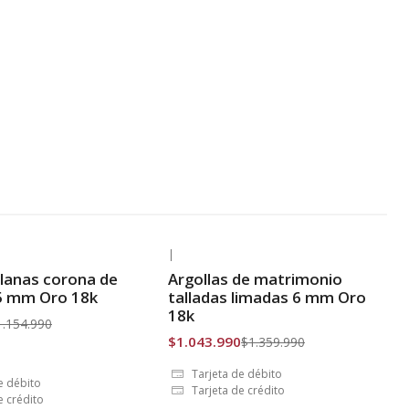
|
-23% OFF
planas corona de
Argollas de matrimonio
is
Envío Gratis
 5 mm Oro 18k
talladas limadas 6 mm Oro
18k
1.154.990
$1.043.990
$1.359.990
Tarjeta de débito
e débito
Tarjeta de crédito
e crédito