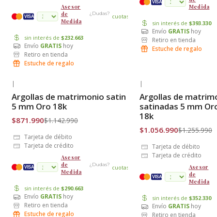
VISA
Medida
Asesor
de
¿Dudas?
cuotas
VISA
Medida
sin interés de
$393.330
Envío
GRATIS
hoy
sin interés de
$232.663
Retiro en tienda
Envío
GRATIS
hoy
Estuche de regalo
Retiro en tienda
Estuche de regalo
|
|
-24% OFF
-16% OFF
Argollas de matrimonio satin
Argollas de matrim
Envío Gratis
Envío Gratis
5 mm Oro 18k
satinadas 5 mm Or
18k
$871.990
$1.142.990
$1.056.990
$1.255.990
Tarjeta de débito
Tarjeta de crédito
Tarjeta de débito
Tarjeta de crédito
Asesor
de
¿Dudas?
Asesor
cuotas
VISA
Medida
de
VISA
Medida
sin interés de
$290.663
Envío
GRATIS
hoy
sin interés de
$352.330
Retiro en tienda
Envío
GRATIS
hoy
Estuche de regalo
Retiro en tienda