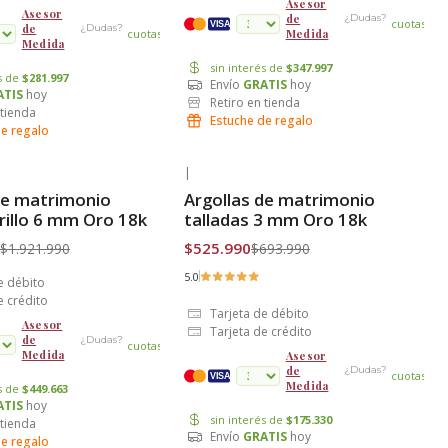
Asesor
Asesor
de
¿Dudas?
cuotas
VISA
de
¿Dudas?
Medida
cuotas
Medida
sin interés de
$347.997
és de
$281.997
Envío
GRATIS
hoy
ATIS
hoy
Retiro en tienda
 tienda
Estuche de regalo
de regalo
|
-24% OFF
de matrimonio
Argollas de matrimonio
is
Envío Gratis
brillo 6 mm Oro 18k
talladas 3 mm Oro 18k
$525.990
$1.921.990
$693.990
5.0
e débito
e crédito
Tarjeta de débito
Asesor
Tarjeta de crédito
de
¿Dudas?
cuotas
Medida
Asesor
de
¿Dudas?
cuotas
VISA
Medida
és de
$449.663
ATIS
hoy
sin interés de
$175.330
 tienda
Envío
GRATIS
hoy
de regalo