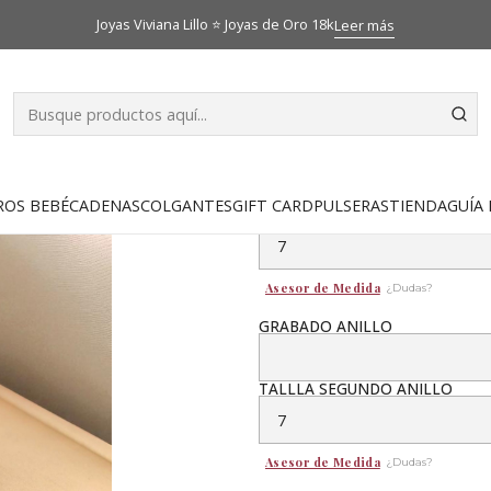
tálogo
Anillos de matrimonio
Argollas de matrimonio planas 5 
Joyas Viviana Lillo ⭐ Joyas de Oro 18k
Leer más
|
Argollas de 
18k
ROS BEBÉ
CADENAS
COLGANTES
GIFT CARD
PULSERAS
TIENDA
GUÍA 
TALLA ANILLO
Asesor de Medida
¿Dudas?
GRABADO ANILLO
TALLLA SEGUNDO ANILLO
Asesor de Medida
¿Dudas?