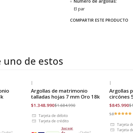
Número de argollas:
El par
COMPARTIR ESTE PRODUCTO
e uno de estos
|
|
-20% OFF
-27% OFF
onio
Argollas de matrimonio
Argollas 
Envío Gratis
Envío Grat
8k
talladas hojas 7 mm Oro 18k
circónes
$1.348.990
$845.990
$1.684.990
$
5.0
Tarjeta de débito
Tarjeta de crédito
Tarjeta d
Asesor
Tarjeta d
de
¿Dudas?
¿Dudas?