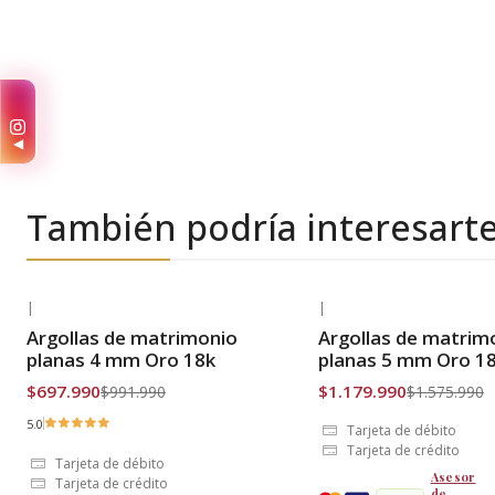
✨
◀
También podría interesart
|
|
-30% OFF
-25% OFF
Argollas de matrimonio
Argollas de matrim
Envío Gratis
Envío Gratis
planas 4 mm Oro 18k
planas 5 mm Oro 1
$697.990
$1.179.990
$991.990
$1.575.990
5.0
Tarjeta de débito
Tarjeta de crédito
Tarjeta de débito
Asesor
Tarjeta de crédito
de