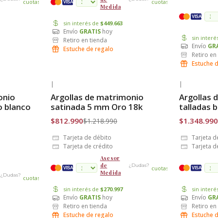
cuotas
cuotas
VISA
Medida
VISA
sin interés de
$449.663
Envío
GRATIS
hoy
sin inter
Retiro en tienda
Envío
GR
Estuche de regalo
Retiro en
Estuche 
|
|
-33% OFF
-30% OFF
onio
Argollas de matrimonio
Argollas 
Envío Gratis
Envío Grat
o blanco
satinada 5 mm Oro 18k
talladas 
$812.990
$1.348.990
$1.218.990
Tarjeta de débito
Tarjeta d
Tarjeta de crédito
Tarjeta d
Asesor
de
¿Dudas?
cuotas
VISA
VISA
Medida
¿Dudas?
cuotas
sin interés de
$270.997
sin inter
Envío
GRATIS
hoy
Envío
GR
Retiro en tienda
Retiro en
Estuche de regalo
Estuche 