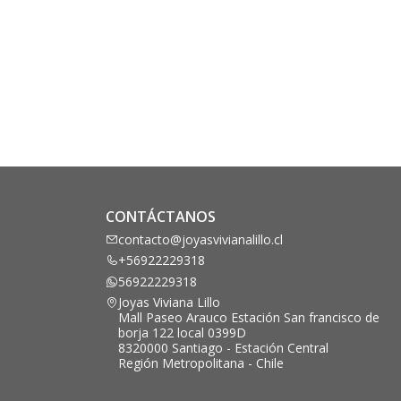
CONTÁCTANOS
contacto@joyasvivianalillo.cl
+56922229318
56922229318
Joyas Viviana Lillo
Mall Paseo Arauco Estación San francisco de
borja 122 local 0399D
8320000 Santiago - Estación Central
Región Metropolitana - Chile