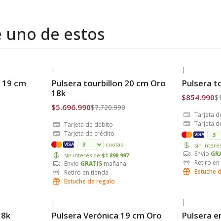
e uno de estos
|
|
-26% OFF
-18% OFF
 19 cm
Pulsera tourbillon 20 cm Oro
Pulsera t
Envío Gratis
Envío Grat
18k
$854.990
$
$5.696.990
$7.720.990
Tarjeta d
Tarjeta d
Tarjeta de débito
Tarjeta de crédito
VISA
cuotas
sin inter
VISA
Envío
GR
sin interés de
$1.898.997
Retiro en
Envío
GRATIS
mañana
Estuche 
Retiro en tienda
Estuche de regalo
|
|
-19% OFF
-21% OFF
18k
Pulsera Verónica 19 cm Oro
Pulsera e
Envío Gratis
Envío Grat