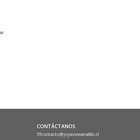
ar.
CONTÁCTANOS
contacto@joyasvivianalillo.cl