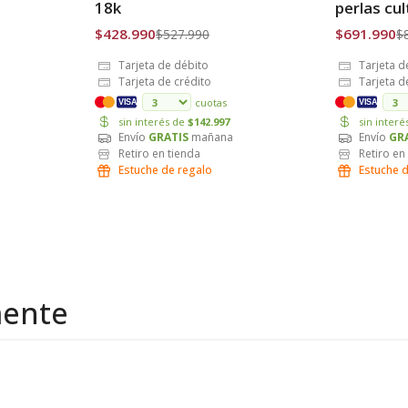
18k
perlas cu
$428.990
$691.990
$527.990
$
Tarjeta de débito
Tarjeta d
Tarjeta de crédito
Tarjeta d
cuotas
VISA
VISA
sin interés de
$142.997
sin inter
Envío
GRATIS
mañana
Envío
GR
Retiro en tienda
Retiro en
Estuche de regalo
Estuche 
mente