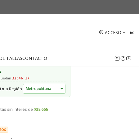
ificación Oro 18k
ACCESO
EGAR AL CARRO
COMPRAR AHORA
DE TALLAS
CONTACTO
A
 Quedan
32:46:16
to
a Región
tas sin interés de
$38.666
TOS