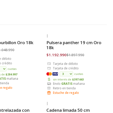
|
-37% OFF
ourbillon Oro 18k
Pulsera panther 19 cm Oro
is
Envío Gratis
18k
1.048.990
$1.192.990
$1.897.990
e débito
e crédito
Tarjeta de débito
Tarjeta de crédito
cuotas
cuotas
és de
$284.997
VISA
ATIS
mañana
sin interés de
$397.663
 tienda
Envío
GRATIS
mañana
de regalo
Retiro en tienda
Estuche de regalo
|
-31% OFF
ntrelazada con
Cadena limada 50 cm
is
Envío Gratis