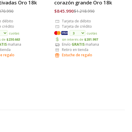
ltivadas Oro 18k
corazón grande Oro 18k
$845.990
870.990
$1.218.990
e débito
Tarjeta de débito
e crédito
Tarjeta de crédito
cuotas
cuotas
VISA
és de
$230.663
sin interés de
$281.997
ATIS
mañana
Envío
GRATIS
mañana
 tienda
Retiro en tienda
de regalo
Estuche de regalo