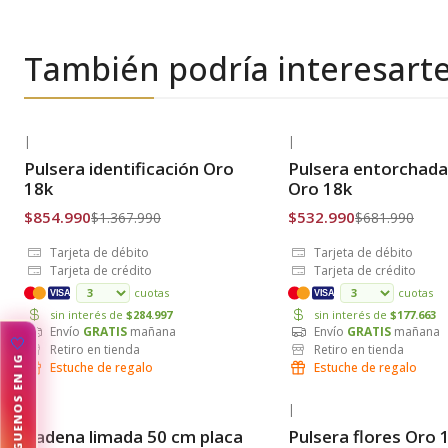
También podría interesart
|
|
-38% OFF
-22% OFF
Pulsera identificación Oro
Pulsera entorchada
Envío Gratis
Envío Gratis
18k
Oro 18k
$854.990
$532.990
$1.367.990
$681.990
Tarjeta de débito
Tarjeta de débito
Tarjeta de crédito
Tarjeta de crédito
cuotas
cuotas
VISA
VISA
sin interés de
$284.997
sin interés de
$177.663
Envío
GRATIS
mañana
Envío
GRATIS
mañana
Retiro en tienda
Retiro en tienda
Estuche de regalo
Estuche de regalo
🤍
|
|
-27% OFF
-34% OFF
Cadena limada 50 cm placa
Pulsera flores Oro 
◀
Envío Gratis
Envío Gratis