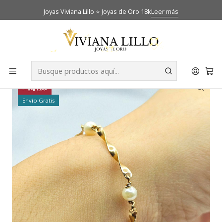
Joyas Viviana Lillo ⭐ Joyas de Oro 18k
Leer más
Inicio
Catálogo
Pulseras
Pulsera entrelazada con perlas cultivadas Oro 18k
-18% OFF
Envío Gratis