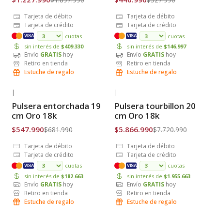
Tarjeta de débito
Tarjeta de débito
Tarjeta de crédito
Tarjeta de crédito
cuotas
cuotas
VISA
VISA
sin interés de
$409.330
sin interés de
$146.997
Envío
GRATIS
hoy
Envío
GRATIS
hoy
Retiro en tienda
Retiro en tienda
Estuche de regalo
Estuche de regalo
|
|
-20% OFF
-24% OFF
Pulsera entorchada 19
Pulsera tourbillon 20
Envío Gratis
Envío Gratis
cm Oro 18k
cm Oro 18k
$547.990
$5.866.990
$681.990
$7.720.990
Tarjeta de débito
Tarjeta de débito
Tarjeta de crédito
Tarjeta de crédito
cuotas
cuotas
VISA
VISA
sin interés de
$182.663
sin interés de
$1.955.663
Envío
GRATIS
hoy
Envío
GRATIS
hoy
Retiro en tienda
Retiro en tienda
Estuche de regalo
Estuche de regalo