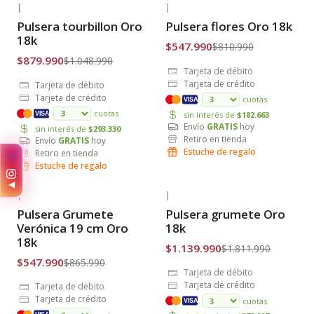
|
|
-16% OFF
-32% OFF
Pulsera tourbillon Oro
Pulsera flores Oro 18k
Envío Gratis
Envío Gratis
18k
$547.990
$810.990
$879.990
$1.048.990
Tarjeta de débito
Tarjeta de crédito
Tarjeta de débito
Tarjeta de crédito
cuotas
VISA
cuotas
sin interés de
$182.663
VISA
Envío
GRATIS
hoy
sin interés de
$293.330
Retiro en tienda
Envío
GRATIS
hoy
Estuche de regalo
Retiro en tienda
✨
Estuche de regalo
◀
|
|
-37% OFF
-37% OFF
Pulsera Grumete
Pulsera grumete Oro
Envío Gratis
Envío Gratis
Verónica 19 cm Oro
18k
18k
$1.139.990
$1.811.990
$547.990
$865.990
Tarjeta de débito
Tarjeta de crédito
Tarjeta de débito
Tarjeta de crédito
cuotas
VISA