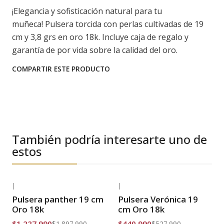
¡Elegancia y sofisticación natural para tu
muñeca! Pulsera torcida con perlas cultivadas de 19
cm y 3,8 grs en oro 18k. Incluye caja de regalo y
garantía de por vida sobre la calidad del oro.
COMPARTIR ESTE PRODUCTO
También podría interesarte uno de
estos
|
|
-35% OFF
-16% OFF
Pulsera panther 19 cm
Pulsera Verónica 19
Envío Gratis
Envío Gratis
Oro 18k
cm Oro 18k
$1.227.990
$440.990
$1.897.990
$527.990