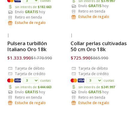
cuotas
sin interés de
$379.997
VISA
Envío
GRATIS
hoy
sin interés de
$182.663
Retiro en tienda
Envío
GRATIS
hoy
Estuche de regalo
Retiro en tienda
Estuche de regalo
|
|
-25% OFF
-16% OFF
Pulsera turbillón
Collar perlas cultivadas
Envío Gratis
Envío Gratis
Italiano Oro 18k
50 cm Oro 18k
$1.333.990
$725.990
$1.770.990
$865.990
Tarjeta de débito
Tarjeta de débito
Tarjeta de crédito
Tarjeta de crédito
cuotas
cuotas
VISA
VISA
sin interés de
$444.663
sin interés de
$241.997
Envío
GRATIS
hoy
Envío
GRATIS
hoy
Retiro en tienda
Retiro en tienda
Estuche de regalo
Estuche de regalo