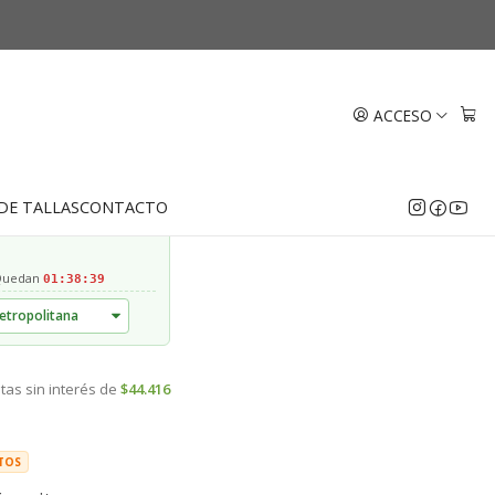
s Oro 18k
ACCESO
EGAR AL CARRO
COMPRAR AHORA
DE TALLAS
CONTACTO
 Quedan
01:38:38
tas sin interés de
$44.416
TOS