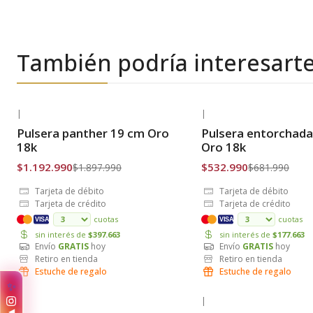
También podría interesart
|
|
-37% OFF
-22% OFF
Pulsera panther 19 cm Oro
Pulsera entorchada
Envío Gratis
Envío Gratis
18k
Oro 18k
$1.192.990
$532.990
$1.897.990
$681.990
Tarjeta de débito
Tarjeta de débito
Tarjeta de crédito
Tarjeta de crédito
cuotas
cuotas
VISA
VISA
sin interés de
$397.663
sin interés de
$177.663
Envío
GRATIS
hoy
Envío
GRATIS
hoy
Retiro en tienda
Retiro en tienda
Estuche de regalo
Estuche de regalo
✨
|
|
◀
-39% OFF
-21% OFF