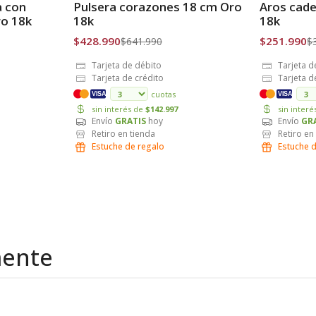
a con
Pulsera corazones 18 cm Oro
Aros cade
Envío Gratis
Envío Grat
ro 18k
18k
18k
$428.990
$251.990
$641.990
$
Tarjeta de débito
Tarjeta d
Tarjeta de crédito
Tarjeta d
cuotas
VISA
VISA
sin interés de
$142.997
sin inter
Envío
GRATIS
hoy
Envío
GR
Retiro en tienda
Retiro en
Estuche de regalo
Estuche 
mente