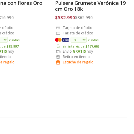
na con flores Oro
Pulsera Grumete Verónica 19
is
Envío Gratis
cm Oro 18k
$532.990
316.990
$865.990
e débito
Tarjeta de débito
e crédito
Tarjeta de crédito
cuotas
cuotas
VISA
és de
$83.997
sin interés de
$177.663
ATIS
hoy
Envío
GRATIS
hoy
 tienda
Retiro en tienda
de regalo
Estuche de regalo