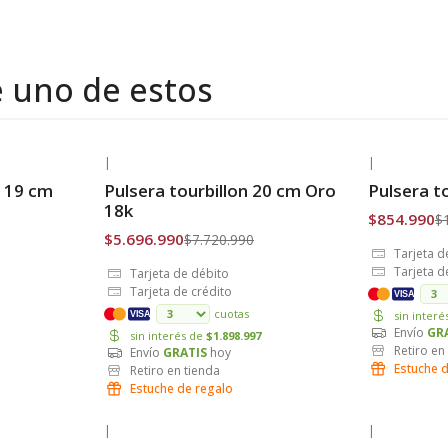
e uno de estos
|
|
-26% OFF
-18% OFF
 19 cm
Pulsera tourbillon 20 cm Oro
Pulsera t
Envío Gratis
Envío Grat
18k
$854.990
$
$5.696.990
$7.720.990
Tarjeta d
Tarjeta d
Tarjeta de débito
Tarjeta de crédito
VISA
cuotas
sin inter
VISA
Envío
GR
sin interés de
$1.898.997
Retiro en
Envío
GRATIS
hoy
Estuche 
Retiro en tienda
Estuche de regalo
|
|
-33% OFF
-21% OFF