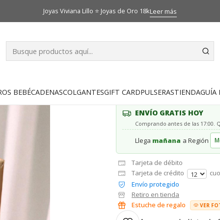
Inicio
Catálogo
Pulseras
Pulsera flores Oro 18k
Joyas Viviana Lillo ⭐ Joyas de Oro 18k
Leer más
|
Pulsera flore
AGR
Cantidad
ROS BEBÉ
CADENAS
COLGANTES
GIFT CARD
PULSERAS
TIENDA
GUÍA 
ENVÍO GRATIS HOY
Comprando antes de las 17:00.
Llega
mañana
a Región
Tarjeta de débito
Tarjeta de crédito
cuo
Envío protegido
Retiro en tienda
Estuche de regalo
VER FO