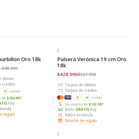
|
-19% OFF
ourbillon Oro 18k
Pulsera Verónica 19 cm Oro
is
Envío Gratis
18k
1.048.990
$428.990
$527.990
e débito
e crédito
Tarjeta de débito
Tarjeta de crédito
cuotas
cuotas
és de
$284.997
VISA
ATIS
hoy
sin interés de
$142.997
 tienda
Envío
GRATIS
hoy
de regalo
Retiro en tienda
Estuche de regalo
|
-38% OFF