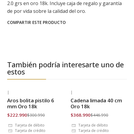
2.0 grs en oro 18k. Incluye caja de regalo y garantía
de por vida sobre la calidad del oro.
COMPARTIR ESTE PRODUCTO
También podría interesarte uno de
estos
|
|
-26% OFF
-17% OFF
Aros bolita pistilo 6
Cadena limada 40 cm
Envío Gratis
Envío Gratis
mm Oro 18k
Oro 18k
$222.990
$368.990
$300.990
$446.990
Tarjeta de débito
Tarjeta de débito
Tarjeta de crédito
Tarjeta de crédito