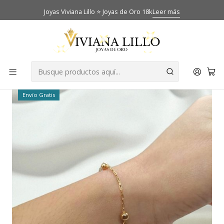
Joyas Viviana Lillo ⭐ Joyas de Oro 18k
Leer más
Inicio
Catálogo
Pulseras
Pulsera bolita Oro 18k
-17% OFF
Envío Gratis