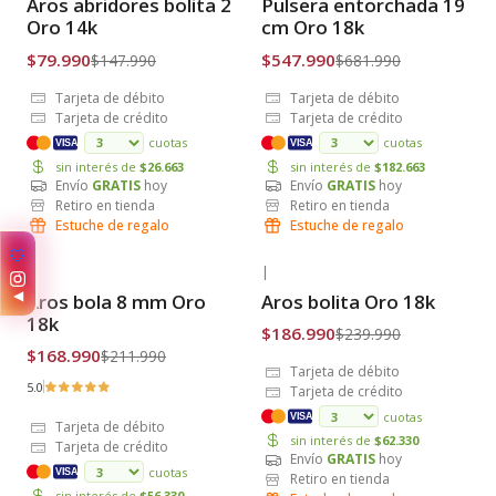
Aros abridores bolita 2
Pulsera entorchada 19
Envío Gratis
Envío Gratis
Oro 14k
cm Oro 18k
$79.990
$547.990
$147.990
$681.990
Tarjeta de débito
Tarjeta de débito
Tarjeta de crédito
Tarjeta de crédito
cuotas
cuotas
VISA
VISA
sin interés de
$26.663
sin interés de
$182.663
Envío
GRATIS
hoy
Envío
GRATIS
hoy
Retiro en tienda
Retiro en tienda
Estuche de regalo
Estuche de regalo
✨
|
|
-20% OFF
-22% OFF
◀
Aros bola 8 mm Oro
Aros bolita Oro 18k
Envío Gratis
Envío Gratis
18k
$186.990
$239.990
$168.990
$211.990
Tarjeta de débito
5.0
Tarjeta de crédito
cuotas
VISA
Tarjeta de débito
sin interés de
$62.330
Tarjeta de crédito
Envío
GRATIS
hoy
cuotas
VISA
Retiro en tienda
sin interés de
$56.330