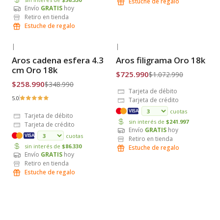
Estuche de regalo
Envío
GRATIS
hoy
Retiro en tienda
Estuche de regalo
|
|
-26% OFF
-32% OFF
Aros cadena esfera 4.3
Aros filigrama Oro 18k
Envío Gratis
Envío Gratis
cm Oro 18k
$725.990
$1.072.990
$258.990
$348.990
Tarjeta de débito
5.0
Tarjeta de crédito
cuotas
VISA
Tarjeta de débito
sin interés de
$241.997
Tarjeta de crédito
Envío
GRATIS
hoy
cuotas
VISA
Retiro en tienda
sin interés de
$86.330
Estuche de regalo
Envío
GRATIS
hoy
Retiro en tienda
Estuche de regalo