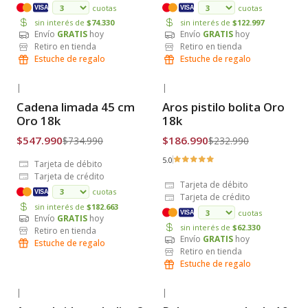
cuotas
cuotas
VISA
VISA
sin interés de
$74.330
sin interés de
$122.997
Envío
GRATIS
hoy
Envío
GRATIS
hoy
Retiro en tienda
Retiro en tienda
Estuche de regalo
Estuche de regalo
|
|
-25% OFF
-20% OFF
Cadena limada 45 cm
Aros pistilo bolita Oro
Envío Gratis
Envío Gratis
Oro 18k
18k
$547.990
$186.990
$734.990
$232.990
5.0
Tarjeta de débito
Tarjeta de crédito
Tarjeta de débito
cuotas
VISA
Tarjeta de crédito
sin interés de
$182.663
cuotas
VISA
Envío
GRATIS
hoy
sin interés de
$62.330
Retiro en tienda
Envío
GRATIS
hoy
Estuche de regalo
Retiro en tienda
Estuche de regalo
|
|
-46% OFF
-20% OFF