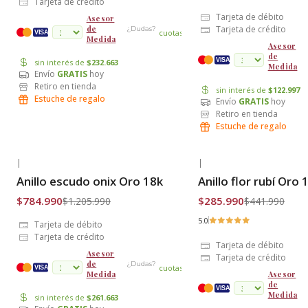
Tarjeta de crédito
Tarjeta de débito
Asesor
de
Tarjeta de crédito
¿Dudas?
cuotas
VISA
Medida
Asesor
de
VISA
sin interés de
$232.663
Medida
Envío
GRATIS
hoy
Retiro en tienda
sin interés de
$122.997
Estuche de regalo
Envío
GRATIS
hoy
Retiro en tienda
Estuche de regalo
|
|
-35% OFF
-35% OFF
Anillo escudo onix Oro 18k
Anillo flor rubí Oro 
Envío Gratis
Envío Gratis
$784.990
$285.990
$1.205.990
$441.990
5.0
Tarjeta de débito
Tarjeta de crédito
Tarjeta de débito
Asesor
Tarjeta de crédito
de
¿Dudas?
cuotas
VISA
Medida
Asesor
de
VISA
Medida
sin interés de
$261.663