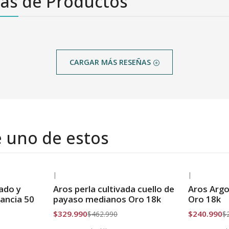
as de Productos
CARGAR MÁS RESEÑAS
e uno de estos
|
|
-29% OFF
-16% OFF
ado y
Aros perla cultivada cuello de
Aros Argo
Envío Gratis
Envío Grat
rancia 50
payaso medianos Oro 18k
Oro 18k
$329.990
$240.990
$462.990
$