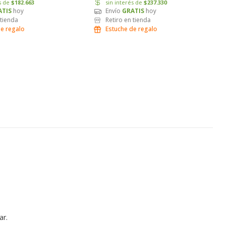
és de
$182.663
sin interés de
$237.330
ATIS
hoy
Envío
GRATIS
hoy
 tienda
Retiro en tienda
de regalo
Estuche de regalo
ar.