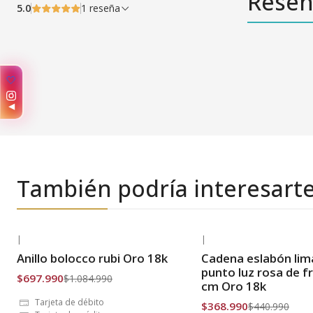
Reseñ
5.0
1 reseña
✨
◀
También podría interesart
|
|
-36% OFF
-16% OFF
Anillo bolocco rubi Oro 18k
Cadena eslabón lim
Envío Gratis
Envío Gratis
punto luz rosa de f
$697.990
$1.084.990
cm Oro 18k
Tarjeta de débito
$368.990
$440.990