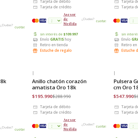
Tarjeta de débito
Tarjeta d
Tarjeta de crédito
Tarjeta d
Asesor
de
¿Dudas?
cuotas
VISA
VISA
Medida
¿Dudas?
cuotas
sin interés de
$109.997
sin inter
Envío
GRATIS
hoy
Envío
GR
Retiro en tienda
Retiro en
Estuche de regalo
Estuche 
|
|
-32% OFF
-37% OFF
18k
Anillo chatón corazón
Pulsera G
Envío Gratis
Envío Grat
amatista Oro 18k
cm Oro 1
$195.990
$547.990
$288.990
$
Tarjeta de débito
Tarjeta d
Tarjeta de crédito
Tarjeta d
Asesor
de
¿Dudas?
cuotas
VISA
VISA
¿Dudas?
Medida
cuotas