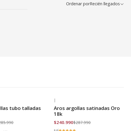
Ordenar por
Recién llegados
|
-16% OFF
llas tubo talladas
Aros argollas satinadas Oro
is
Envío Gratis
18k
$240.990
285.990
$287.990
5.0