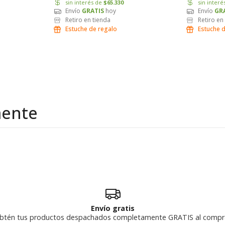
sin interés de
$65.330
sin inter
Envío
GRATIS
hoy
Envío
GR
Retiro en tienda
Retiro en
Estuche de regalo
Estuche 
mente
Envío gratis
btén tus productos despachados completamente GRATIS al compr