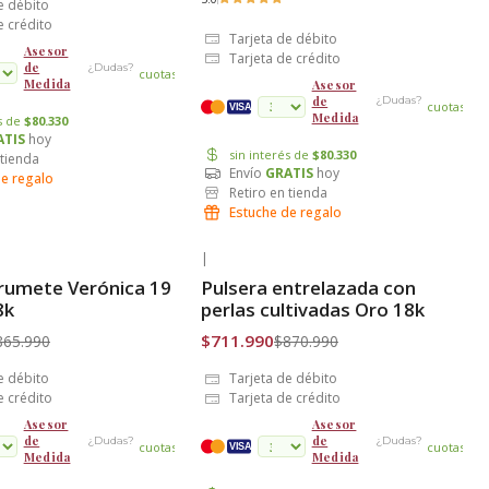
e débito
e crédito
Tarjeta de débito
Asesor
Tarjeta de crédito
de
¿Dudas?
cuotas
Medida
Asesor
de
¿Dudas?
cuotas
VISA
Medida
és de
$80.330
ATIS
hoy
sin interés de
$80.330
 tienda
Envío
GRATIS
hoy
de regalo
Retiro en tienda
Estuche de regalo
|
-18% OFF
rumete Verónica 19
Pulsera entrelazada con
is
Envío Gratis
8k
perlas cultivadas Oro 18k
$711.990
865.990
$870.990
e débito
Tarjeta de débito
e crédito
Tarjeta de crédito
Asesor
Asesor
de
de
¿Dudas?
¿Dudas?
cuotas
cuotas
VISA
Medida
Medida