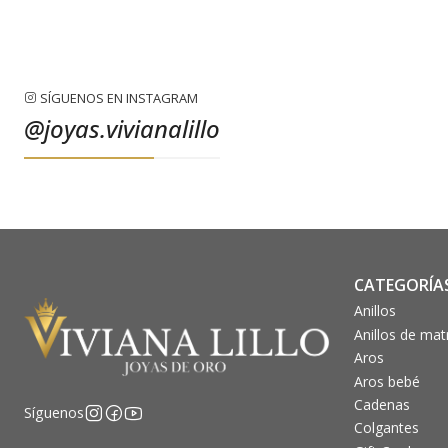
SÍGUENOS EN INSTAGRAM
@joyas.vivianalillo
CATEGORÍA
Anillos
Anillos de ma
Aros
Aros bebé
Cadenas
Síguenos
Colgantes