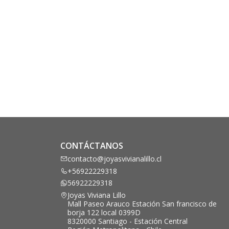
CONTÁCTANOS
contacto@joyasvivianalillo.cl
+56922229318
56922229318
Joyas Viviana Lillo
Mall Paseo Arauco Estación San francisco de
borja 122 local 0399D
8320000 Santiago - Estación Central