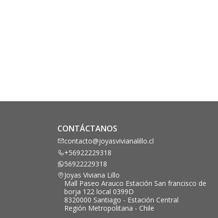
CONTÁCTANOS
contacto@joyasvivianalillo.cl
+56922229318
56922229318
Joyas Viviana Lillo
Mall Paseo Arauco Estación San francisco de
borja 122 local 0399D
8320000 Santiago - Estación Central
Región Metropolitana - Chile