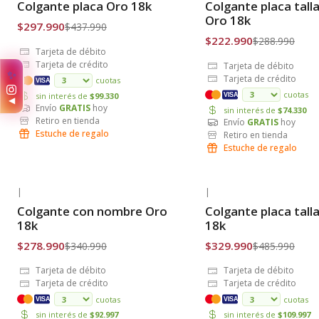
Colgante placa Oro 18k
Colgante placa tall
Envío Gratis
Envío Gratis
Oro 18k
$297.990
$437.990
$222.990
$288.990
Tarjeta de débito
Tarjeta de crédito
Tarjeta de débito
✨
Tarjeta de crédito
cuotas
VISA
cuotas
sin interés de
$99.330
VISA
◀
Envío
GRATIS
hoy
sin interés de
$74.330
Retiro en tienda
Envío
GRATIS
hoy
Estuche de regalo
Retiro en tienda
Estuche de regalo
|
|
-18% OFF
-32% OFF
Colgante con nombre Oro
Colgante placa tall
Envío Gratis
Envío Gratis
18k
18k
$278.990
$329.990
$340.990
$485.990
Tarjeta de débito
Tarjeta de débito
Tarjeta de crédito
Tarjeta de crédito
cuotas
cuotas
VISA
VISA
sin interés de
$92.997
sin interés de
$109.997