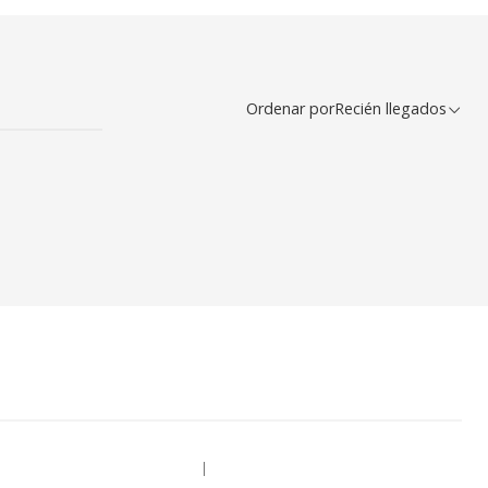
Ordenar por
Recién llegados
|
-33% OFF