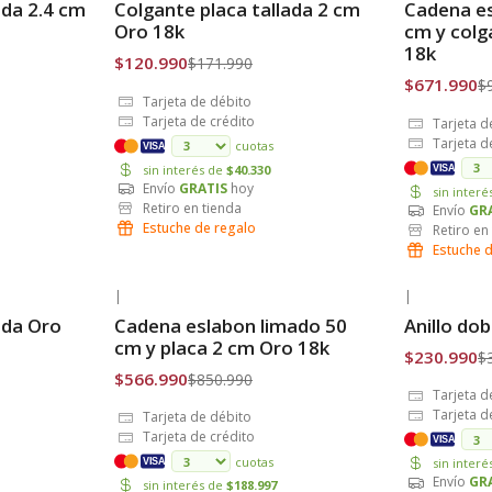
ada 2.4 cm
Colgante placa tallada 2 cm
Cadena es
Envío Gratis
Envío Grat
Oro 18k
cm y colg
18k
$120.990
$171.990
$671.990
$
Tarjeta de débito
Tarjeta de crédito
Tarjeta d
Tarjeta d
cuotas
VISA
sin interés de
$40.330
VISA
Envío
GRATIS
hoy
sin inter
Retiro en tienda
Envío
GR
Estuche de regalo
Retiro en
Estuche 
|
|
-33% OFF
-33% OFF
ada Oro
Cadena eslabon limado 50
Anillo do
Envío Gratis
Envío Grat
cm y placa 2 cm Oro 18k
$230.990
$
$566.990
$850.990
Tarjeta d
Tarjeta d
Tarjeta de débito
Tarjeta de crédito
VISA
cuotas
sin inter
VISA
Envío
GR
sin interés de
$188.997