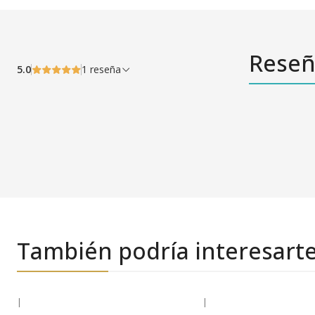
Reseñ
5.0
1 reseña
También podría interesart
|
|
-32% OFF
-23% OFF