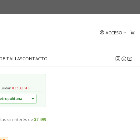
a 1.7 cm Oro 18k
ACCESO
EGAR AL CARRO
COMPRAR AHORA
DE TALLAS
CONTACTO
 Quedan
03:31:44
tas sin interés de
$7.499
TOS