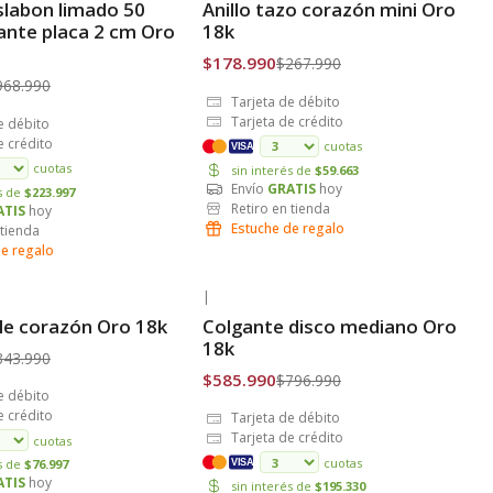
labon limado 50
Anillo tazo corazón mini Oro
is
Envío Gratis
ante placa 2 cm Oro
18k
$178.990
$267.990
968.990
Tarjeta de débito
Tarjeta de crédito
e débito
e crédito
cuotas
VISA
cuotas
sin interés de
$59.663
Envío
GRATIS
hoy
és de
$223.997
Retiro en tienda
ATIS
hoy
Estuche de regalo
 tienda
de regalo
|
-26% OFF
ble corazón Oro 18k
Colgante disco mediano Oro
is
Envío Gratis
18k
343.990
$585.990
$796.990
e débito
e crédito
Tarjeta de débito
Tarjeta de crédito
cuotas
cuotas
és de
$76.997
VISA
ATIS
hoy
sin interés de
$195.330