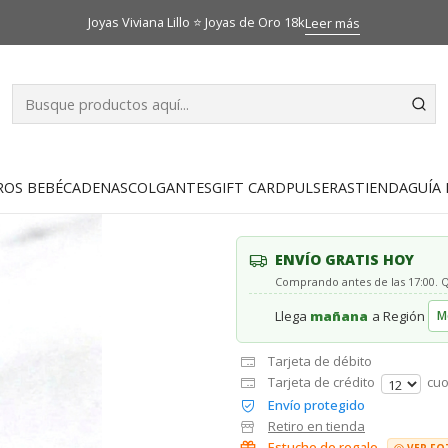
Inicio
Catálogo
Colgantes
Colgante placa 1.7 cm Oro 18k
Joyas Viviana Lillo ⭐ Joyas de Oro 18k
Leer más
|
Colgante plac
5.0
1 reseña
AGR
ROS BEBÉ
CADENAS
COLGANTES
GIFT CARD
PULSERAS
TIENDA
GUÍA 
Cantidad
ENVÍO GRATIS HOY
Comprando antes de las 17:00.
Llega
mañana
a Región
Tarjeta de débito
Tarjeta de crédito
cuo
Envío protegido
Retiro en tienda
Estuche de regalo
VER FO