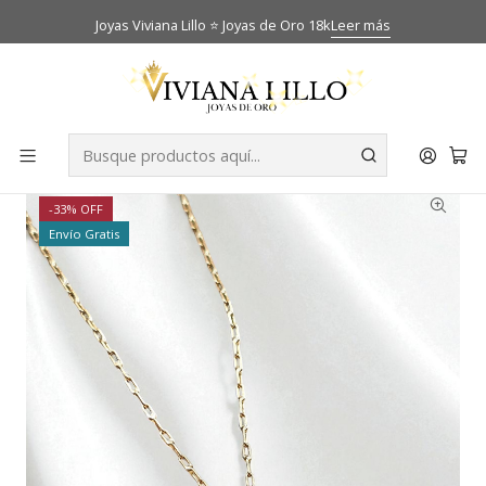
Joyas Viviana Lillo ⭐ Joyas de Oro 18k
Leer más
Inicio
Catálogo
Cadenas
Cadena eslabon limado 50 cm y colgante placa 2 cm Oro
18k
-33% OFF
Envío Gratis