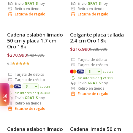
Envío
GRATIS
hoy
Envío
GRATIS
hoy
Retiro en tienda
Retiro en tienda
Estuche de regalo
Estuche de regalo
|
|
-33% OFF
-25% OFF
Cadena eslabón limado
Colgante placa tallada
Envío Gratis
Envío Gratis
50 cm y placa 1.7 cm
2.4 cm Oro 18k
Oro 18k
$216.990
$288.990
$270.990
$404.990
Tarjeta de débito
5.0
Tarjeta de crédito
cuotas
VISA
Tarjeta de débito
sin interés de
$72.330
Tarjeta de crédito
Envío
GRATIS
hoy
cuotas
VISA
Retiro en tienda
✨
sin interés de
$90.330
Estuche de regalo
Envío
GRATIS
hoy
◀
Retiro en tienda
Estuche de regalo
|
|
-28% OFF
-27% OFF
Cadena eslabon limado
Cadena limada 50 cm
Envío Gratis
Envío Gratis