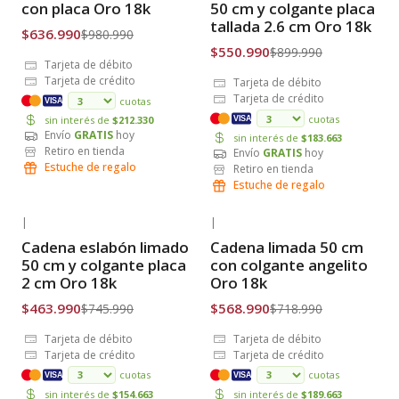
Envío Gratis
Envío Gratis
con placa Oro 18k
50 cm y colgante placa
tallada 2.6 cm Oro 18k
$636.990
$980.990
$550.990
$899.990
Tarjeta de débito
Tarjeta de crédito
Tarjeta de débito
Tarjeta de crédito
cuotas
VISA
cuotas
sin interés de
$212.330
VISA
Envío
GRATIS
hoy
sin interés de
$183.663
Retiro en tienda
Envío
GRATIS
hoy
Estuche de regalo
Retiro en tienda
Estuche de regalo
|
|
-38% OFF
-21% OFF
Cadena eslabón limado
Cadena limada 50 cm
Envío Gratis
Envío Gratis
50 cm y colgante placa
con colgante angelito
2 cm Oro 18k
Oro 18k
$463.990
$568.990
$745.990
$718.990
Tarjeta de débito
Tarjeta de débito
Tarjeta de crédito
Tarjeta de crédito
cuotas
cuotas
VISA
VISA
sin interés de
$154.663
sin interés de
$189.663