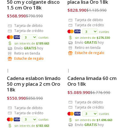
50 cm y colgante disco
placa lisa Oro 18k
1.5 cm Oro 18k
$828.990
$1.135.990
$568.990
$790.990
Tarjeta de débito
Tarjeta de crédito
Tarjeta de débito
Tarjeta de crédito
cuotas
VISA
cuotas
sin interés de
$276.330
VISA
Envío
GRATIS
hoy
sin interés de
$189.663
Retiro en tienda
Envío
GRATIS
hoy
Estuche de regalo
Retiro en tienda
Estuche de regalo
|
|
-35% OFF
-25% OFF
Cadena eslabon limado
Cadena limada 60 cm
Envío Gratis
Envío Gratis
50 cm y placa 2 cm Oro
Oro 18k
18k
$5.089.990
$6.776.990
$550.990
$850.990
Tarjeta de débito
Tarjeta de crédito
Tarjeta de débito
Tarjeta de crédito
cuotas
VISA
cuotas
sin interés de
$1.696.663
VISA
Envío
GRATIS
hoy
sin interés de
$183.663