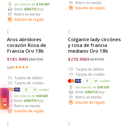
Retiro en tienda
sin interés de
$194.997
Estuche de regalo
Envío
GRATIS
hoy
Retiro en tienda
Estuche de regalo
|
|
-32% OFF
-36% OFF
Aros abridores
Colgante lady circónes
Envío Gratis
Envío Gratis
corazón Rosa de
y rosa de francia
Francia Oro 18k
mediano Oro 18k
$181.990
$270.990
$266.990
$424.990
5.0
Tarjeta de débito
Tarjeta de crédito
Tarjeta de débito
cuotas
VISA
Tarjeta de crédito
sin interés de
$90.330
cuotas
VISA
Envío
GRATIS
hoy
🤍
sin interés de
$60.663
Retiro en tienda
Envío
GRATIS
hoy
Estuche de regalo
◀
Retiro en tienda
Estuche de regalo
|
|
-34% OFF
-18% OFF