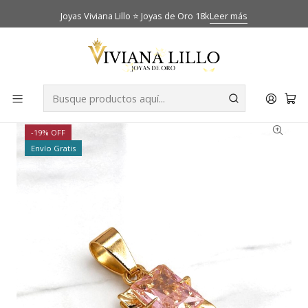
Joyas Viviana Lillo ⭐ Joyas de Oro 18k
Leer más
Inicio
Catálogo
Colgantes
Colgante chatón cuadrado rosa de francia mediano Oro
18k
-19% OFF
Envío Gratis