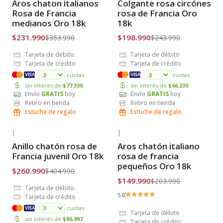
Aros chaton italianos
Colgante rosa circónes
Envío Gratis
Envío Gratis
Rosa de Francia
rosa de Francia Oro
medianos Oro 18k
18k
$231.990
$198.990
$353.990
$243.990
Tarjeta de débito
Tarjeta de débito
Tarjeta de crédito
Tarjeta de crédito
cuotas
cuotas
VISA
VISA
sin interés de
$77.330
sin interés de
$66.330
Envío
GRATIS
hoy
Envío
GRATIS
hoy
Retiro en tienda
Retiro en tienda
Estuche de regalo
Estuche de regalo
|
|
-36% OFF
-26% OFF
Anillo chatón rosa de
Aros chatón italiano
Envío Gratis
Envío Gratis
Francia juvenil Oro 18k
rosa de francia
pequeños Oro 18k
$260.990
$404.990
$149.990
$203.990
Tarjeta de débito
5.0
Tarjeta de crédito
cuotas
VISA
Tarjeta de débito
sin interés de
$86.997
Tarjeta de crédito