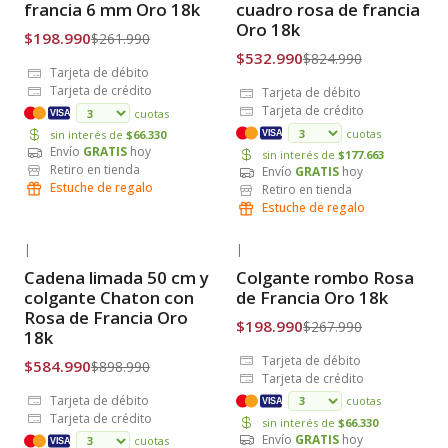
Envío Gratis
Envío Gratis
francia 6 mm Oro 18k
cuadro rosa de francia
Oro 18k
$198.990
$261.990
$532.990
$824.990
Tarjeta de débito
Tarjeta de crédito
Tarjeta de débito
Tarjeta de crédito
cuotas
VISA
cuotas
sin interés de
$66.330
VISA
Envío
GRATIS
hoy
sin interés de
$177.663
Retiro en tienda
Envío
GRATIS
hoy
Estuche de regalo
Retiro en tienda
Estuche de regalo
|
|
-35% OFF
-26% OFF
Cadena limada 50 cm y
Colgante rombo Rosa
Envío Gratis
Envío Gratis
colgante Chaton con
de Francia Oro 18k
Rosa de Francia Oro
$198.990
$267.990
18k
Tarjeta de débito
$584.990
$898.990
Tarjeta de crédito
Tarjeta de débito
cuotas
VISA
Tarjeta de crédito
sin interés de
$66.330
Envío
GRATIS
hoy
cuotas
VISA