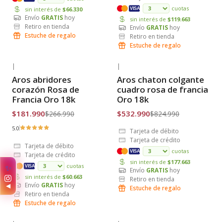
cuotas
sin interés de
$66.330
VISA
Envío
GRATIS
hoy
sin interés de
$119.663
Retiro en tienda
Envío
GRATIS
hoy
Estuche de regalo
Retiro en tienda
Estuche de regalo
|
|
-32% OFF
-35% OFF
Aros abridores
Aros chaton colgante
Envío Gratis
Envío Gratis
corazón Rosa de
cuadro rosa de francia
Francia Oro 18k
Oro 18k
$181.990
$532.990
$266.990
$824.990
5.0
Tarjeta de débito
Tarjeta de crédito
Tarjeta de débito
cuotas
VISA
Tarjeta de crédito
sin interés de
$177.663
cuotas
✨
VISA
Envío
GRATIS
hoy
sin interés de
$60.663
Retiro en tienda
Envío
GRATIS
hoy
◀
Estuche de regalo
Retiro en tienda
Estuche de regalo