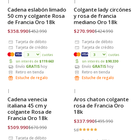
|
|
-21% OFF
-36% OFF
Cadena eslabón limado
Colgante lady circónes
Envío Gratis
Envío Gratis
50 cm y colgante Rosa
y rosa de francia
de Francia Oro 18k
mediano Oro 18k
$358.990
$270.990
$452.990
$424.990
Tarjeta de débito
Tarjeta de débito
Tarjeta de crédito
Tarjeta de crédito
cuotas
cuotas
VISA
VISA
sin interés de
$119.663
sin interés de
$90.330
Envío
GRATIS
hoy
Envío
GRATIS
hoy
Retiro en tienda
Retiro en tienda
Estuche de regalo
Estuche de regalo
|
|
-24% OFF
-32% OFF
Cadena venecia
Aros chaton colgante
Envío Gratis
Envío Gratis
italiana 45 cm y
rosa de Francia Oro
colgante Rosa de
18k
Francia Oro 18k
$337.990
$495.990
$509.990
$670.990
5.0
Tarjeta de débito