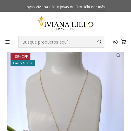
Joyas Viviana Lillo ⭐ Joyas de Oro 18k
Leer más
Inicio
Catálogo
Cadenas
Cadena limada 50 cm y colgante Chaton con Rosa de
Francia Oro 18k
-35% OFF
Envío Gratis