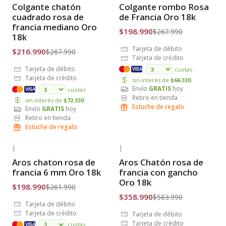
-19% OFF
-26% OFF
Colgante chatón
Colgante rombo Rosa
Envío Gratis
Envío Gratis
cuadrado rosa de
de Francia Oro 18k
francia mediano Oro
$198.990
$267.990
18k
Tarjeta de débito
$216.990
$267.990
Tarjeta de crédito
Tarjeta de débito
cuotas
VISA
Tarjeta de crédito
sin interés de
$66.330
Envío
GRATIS
hoy
cuotas
VISA
Retiro en tienda
sin interés de
$72.330
Estuche de regalo
Envío
GRATIS
hoy
Retiro en tienda
Estuche de regalo
|
|
-24% OFF
-39% OFF
Aros chaton rosa de
Aros Chatón rosa de
Envío Gratis
Envío Gratis
francia 6 mm Oro 18k
francia con gancho
Oro 18k
$198.990
$261.990
$358.990
$583.990
Tarjeta de débito
Tarjeta de crédito
Tarjeta de débito
Tarjeta de crédito
cuotas
VISA