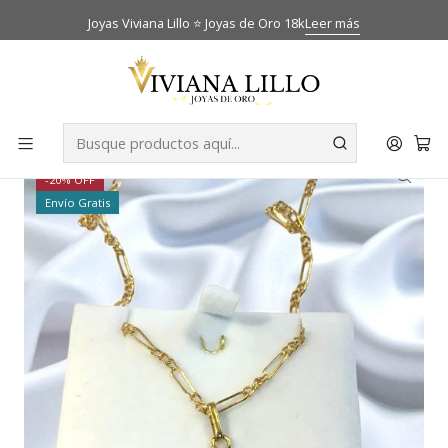
Joyas Viviana Lillo ⭐ Joyas de Oro 18k
Leer más
Inicio
Catálogo
Cadenas
Cadena cartier 60 cm con cruz Oro 18k
-20% OFF
Envío Gratis