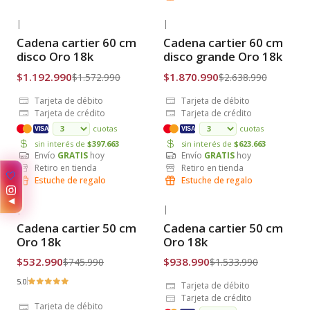
|
|
-24% OFF
-29% OFF
Cadena cartier 60 cm
Cadena cartier 60 cm
Envío Gratis
Envío Gratis
disco Oro 18k
disco grande Oro 18k
$1.192.990
$1.870.990
$1.572.990
$2.638.990
Tarjeta de débito
Tarjeta de débito
Tarjeta de crédito
Tarjeta de crédito
cuotas
cuotas
VISA
VISA
sin interés de
$397.663
sin interés de
$623.663
Envío
GRATIS
hoy
Envío
GRATIS
hoy
Retiro en tienda
Retiro en tienda
🤍
Estuche de regalo
Estuche de regalo
◀
|
|
-29% OFF
-39% OFF
Cadena cartier 50 cm
Cadena cartier 50 cm
Envío Gratis
Envío Gratis
Oro 18k
Oro 18k
$532.990
$938.990
$745.990
$1.533.990
5.0
Tarjeta de débito
Tarjeta de crédito
Tarjeta de débito