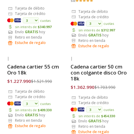
5.0
Tarjeta de débito
Tarjeta de débito
Tarjeta de crédito
Tarjeta de crédito
cuotas
VISA
cuotas
VISA
sin interés de
$340.997
sin interés de
$312.997
Envío
GRATIS
hoy
Envío
GRATIS
hoy
Retiro en tienda
Retiro en tienda
Estuche de regalo
Estuche de regalo
|
|
-19% OFF
-20% OFF
Cadena cartier 55 cm
Cadena cartier 50 cm
Envío Gratis
Envío Gratis
Oro 18k
con colgante disco Oro
18k
$1.227.990
$1.521.990
$1.362.990
$1.703.990
Tarjeta de débito
Tarjeta de crédito
Tarjeta de débito
Tarjeta de crédito
cuotas
VISA
cuotas
sin interés de
$409.330
VISA
Envío
GRATIS
hoy
sin interés de
$454.330
Retiro en tienda
Envío
GRATIS
hoy
Estuche de regalo
Retiro en tienda
Estuche de regalo