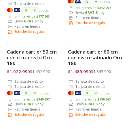
cuotas
VISA
Tarjeta de crédito
sin interés de
$312.997
cuotas
VISA
Envío
GRATIS
hoy
sin interés de
$177.663
Retiro en tienda
Envío
GRATIS
hoy
Estuche de regalo
Retiro en tienda
Estuche de regalo
|
|
-30% OFF
-19% OFF
Cadena cartier 50 cm
Cadena cartier 60 cm
Envío Gratis
Envío Gratis
con cruz cristo Oro
con disco satinado Oro
18k
18k
$1.022.990
$1.489.990
$1.452.990
$1.845.990
Tarjeta de débito
Tarjeta de débito
Tarjeta de crédito
Tarjeta de crédito
cuotas
cuotas
VISA
VISA
sin interés de
$340.997
sin interés de
$496.663
Envío
GRATIS
hoy
Envío
GRATIS
hoy
Retiro en tienda
Retiro en tienda
Estuche de regalo
Estuche de regalo