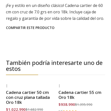
¡Fe y estilo en un diseño clásico! Cadena cartier de 60
cm con cruz de 7.0 grs en oro 18k. Incluye caja de
regalo y garantía de por vida sobre la calidad del oro.
COMPARTIR ESTE PRODUCTO
También podría interesarte uno de
estos
|
|
-39% OFF
-33% OFF
Cadena cartier 50 cm
Cadena cartier 55 cm
Envío Gratis
Envío Gratis
con cruz plana tallada
Oro 18k
Oro 18k
$938.990
$1.395.990
$1.022.990
$1.682.990