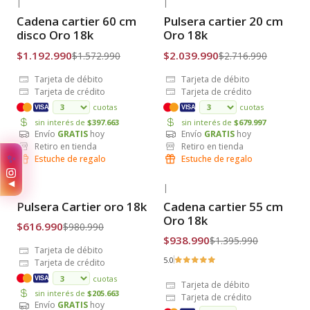
|
|
-24% OFF
-25% OFF
Cadena cartier 60 cm
Pulsera cartier 20 cm
Envío Gratis
Envío Gratis
disco Oro 18k
Oro 18k
$1.192.990
$2.039.990
$1.572.990
$2.716.990
Tarjeta de débito
Tarjeta de débito
Tarjeta de crédito
Tarjeta de crédito
cuotas
cuotas
VISA
VISA
sin interés de
$397.663
sin interés de
$679.997
Envío
GRATIS
hoy
Envío
GRATIS
hoy
Retiro en tienda
Retiro en tienda
✨
Estuche de regalo
Estuche de regalo
◀
|
|
-37% OFF
-33% OFF
Pulsera Cartier oro 18k
Cadena cartier 55 cm
Envío Gratis
Envío Gratis
Oro 18k
$616.990
$980.990
$938.990
$1.395.990
Tarjeta de débito
5.0
Tarjeta de crédito
cuotas
VISA
Tarjeta de débito
sin interés de
$205.663
Tarjeta de crédito
Envío
GRATIS
hoy