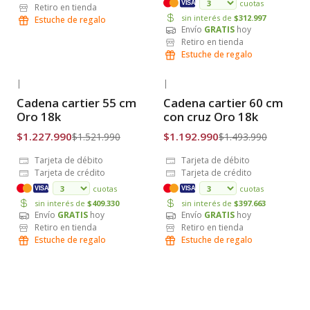
cuotas
VISA
Retiro en tienda
sin interés de
$312.997
Estuche de regalo
Envío
GRATIS
hoy
Retiro en tienda
Estuche de regalo
|
|
-19% OFF
-20% OFF
Cadena cartier 55 cm
Cadena cartier 60 cm
Envío Gratis
Envío Gratis
Oro 18k
con cruz Oro 18k
$1.227.990
$1.192.990
$1.521.990
$1.493.990
Tarjeta de débito
Tarjeta de débito
Tarjeta de crédito
Tarjeta de crédito
cuotas
cuotas
VISA
VISA
sin interés de
$409.330
sin interés de
$397.663
Envío
GRATIS
hoy
Envío
GRATIS
hoy
Retiro en tienda
Retiro en tienda
Estuche de regalo
Estuche de regalo