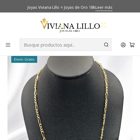
Joyas Viviana Lillo ⭐ Joyas de Oro 18k
Leer más
Inicio
Catálogo
Cadenas
Cadena cartier 50 cm Oro 18k
-39% OFF
Envío Gratis