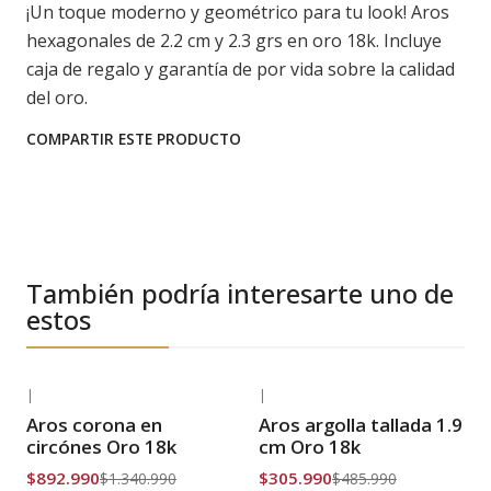
¡Un toque moderno y geométrico para tu look! Aros
hexagonales de 2.2 cm y 2.3 grs en oro 18k. Incluye
caja de regalo y garantía de por vida sobre la calidad
del oro.
COMPARTIR ESTE PRODUCTO
También podría interesarte uno de
estos
|
|
-33% OFF
-37% OFF
Aros corona en
Aros argolla tallada 1.9
Envío Gratis
Envío Gratis
circónes Oro 18k
cm Oro 18k
$892.990
$305.990
$1.340.990
$485.990