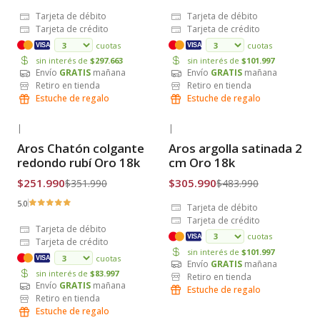
Tarjeta de débito
Tarjeta de débito
Tarjeta de crédito
Tarjeta de crédito
cuotas
cuotas
VISA
VISA
sin interés de
$297.663
sin interés de
$101.997
Envío
GRATIS
mañana
Envío
GRATIS
mañana
Retiro en tienda
Retiro en tienda
Estuche de regalo
Estuche de regalo
|
|
-28% OFF
-37% OFF
Aros Chatón colgante
Aros argolla satinada 2
Envío Gratis
Envío Gratis
redondo rubí Oro 18k
cm Oro 18k
$251.990
$305.990
$351.990
$483.990
5.0
Tarjeta de débito
Tarjeta de crédito
Tarjeta de débito
cuotas
VISA
Tarjeta de crédito
sin interés de
$101.997
cuotas
VISA
Envío
GRATIS
mañana
sin interés de
$83.997
Retiro en tienda
Envío
GRATIS
mañana
Estuche de regalo
Retiro en tienda
Estuche de regalo