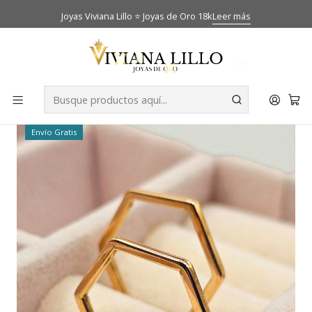
Joyas Viviana Lillo ⭐ Joyas de Oro 18k
Leer más
Inicio
Catálogo
Aros
Aros hexagonales Oro 18k
-28% OFF
Envío Gratis