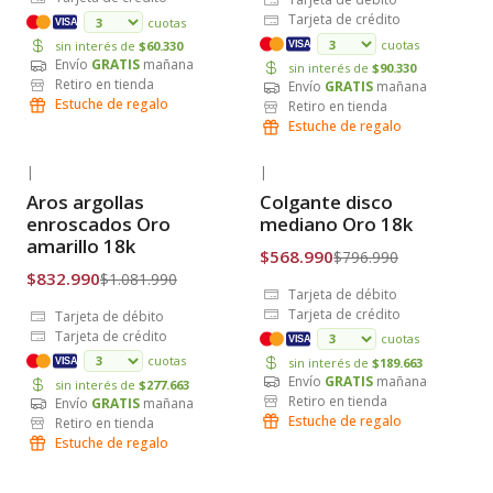
Tarjeta de crédito
cuotas
VISA
cuotas
sin interés de
$60.330
VISA
Envío
GRATIS
mañana
sin interés de
$90.330
Retiro en tienda
Envío
GRATIS
mañana
Estuche de regalo
Retiro en tienda
Estuche de regalo
|
|
-23% OFF
-29% OFF
Aros argollas
Colgante disco
Envío Gratis
Envío Gratis
enroscados Oro
mediano Oro 18k
amarillo 18k
$568.990
$796.990
$832.990
$1.081.990
Tarjeta de débito
Tarjeta de crédito
Tarjeta de débito
Tarjeta de crédito
cuotas
VISA
cuotas
sin interés de
$189.663
VISA
Envío
GRATIS
mañana
sin interés de
$277.663
Retiro en tienda
Envío
GRATIS
mañana
Estuche de regalo
Retiro en tienda
Estuche de regalo