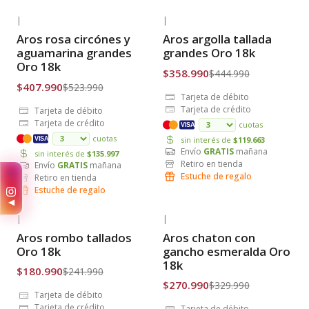
|
|
-22% OFF
-19% OFF
Aros rosa circónes y
Aros argolla tallada
Envío Gratis
Envío Gratis
aguamarina grandes
grandes Oro 18k
Oro 18k
$358.990
$444.990
$407.990
$523.990
Tarjeta de débito
Tarjeta de crédito
Tarjeta de débito
Tarjeta de crédito
cuotas
VISA
cuotas
sin interés de
$119.663
VISA
Envío
GRATIS
mañana
sin interés de
$135.997
Retiro en tienda
Envío
GRATIS
mañana
✨
Estuche de regalo
Retiro en tienda
Estuche de regalo
◀
|
|
-25% OFF
-18% OFF
Aros rombo tallados
Aros chaton con
Envío Gratis
Envío Gratis
Oro 18k
gancho esmeralda Oro
18k
$180.990
$241.990
$270.990
$329.990
Tarjeta de débito
Tarjeta de crédito
Tarjeta de débito