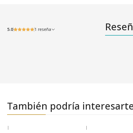
Reseñ
5.0
1 reseña
También podría interesart
|
|
-31% OFF
-18% OFF