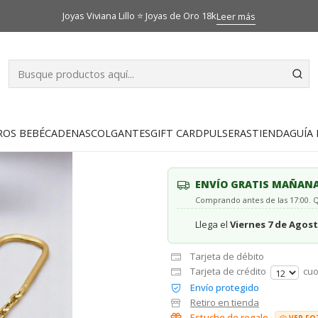
Inicio
Catálogo
Aros
Aros cadena esfera 4.3 cm Oro 18k
Joyas Viviana Lillo ⭐ Joyas de Oro 18k
Leer más
|
Aros cadena e
5.0
1 reseña
AGR
ROS BEBÉ
CADENAS
COLGANTES
GIFT CARD
PULSERAS
TIENDA
GUÍA 
Cantidad
ENVÍO GRATIS MAÑAN
Comprando antes de las 17:00.
Llega el
Viernes 7 de Agos
Tarjeta de débito
Tarjeta de crédito
cuo
Envío protegido
Retiro en tienda
Estuche de regalo
VER FO