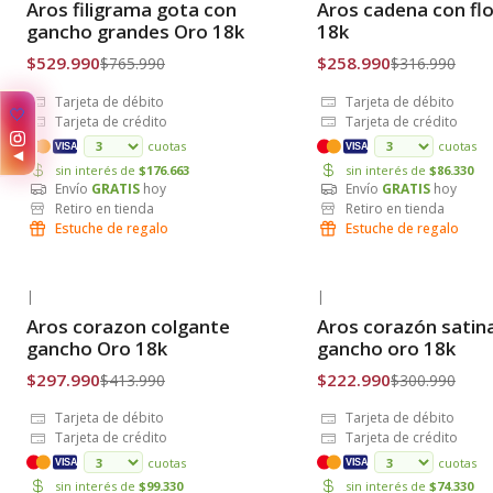
Aros filigrama gota con
Aros cadena con fl
Envío Gratis
Envío Gratis
gancho grandes Oro 18k
18k
$529.990
$258.990
$765.990
$316.990
Tarjeta de débito
Tarjeta de débito
✨
Tarjeta de crédito
Tarjeta de crédito
cuotas
cuotas
VISA
VISA
◀
sin interés de
$176.663
sin interés de
$86.330
Envío
GRATIS
hoy
Envío
GRATIS
hoy
Retiro en tienda
Retiro en tienda
Estuche de regalo
Estuche de regalo
|
|
-28% OFF
-26% OFF
Aros corazon colgante
Aros corazón satin
Envío Gratis
Envío Gratis
gancho Oro 18k
gancho oro 18k
$297.990
$222.990
$413.990
$300.990
Tarjeta de débito
Tarjeta de débito
Tarjeta de crédito
Tarjeta de crédito
cuotas
cuotas
VISA
VISA
sin interés de
$99.330
sin interés de
$74.330