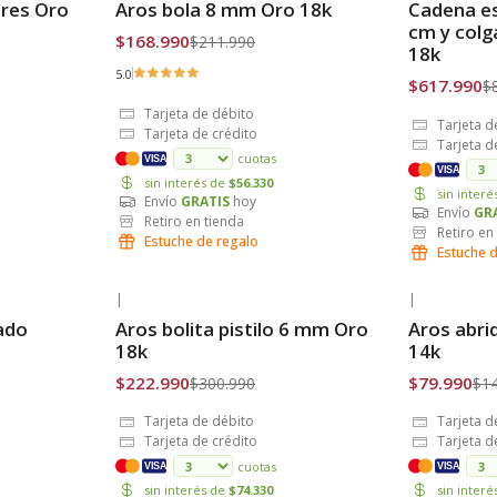
ores Oro
Aros bola 8 mm Oro 18k
Cadena es
Envío Gratis
Envío Grat
cm y colg
$168.990
$211.990
18k
5.0
$617.990
$
Tarjeta de débito
Tarjeta d
Tarjeta de crédito
Tarjeta d
cuotas
VISA
VISA
sin interés de
$56.330
sin inter
Envío
GRATIS
hoy
Envío
GR
Retiro en tienda
Retiro en
Estuche de regalo
Estuche 
|
|
-26% OFF
-46% OFF
ado
Aros bolita pistilo 6 mm Oro
Aros abri
Envío Gratis
Envío Grat
18k
14k
$222.990
$79.990
$300.990
$1
Tarjeta de débito
Tarjeta d
Tarjeta de crédito
Tarjeta d
cuotas
VISA
VISA
sin interés de
$74.330
sin inter