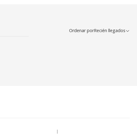
Ordenar por
Recién llegados
|
-20% OFF