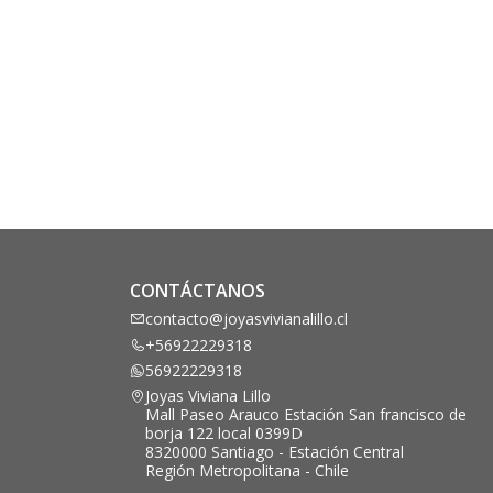
CONTÁCTANOS
contacto@joyasvivianalillo.cl
+56922229318
56922229318
Joyas Viviana Lillo
Mall Paseo Arauco Estación San francisco de
borja 122 local 0399D
8320000 Santiago - Estación Central
Región Metropolitana - Chile