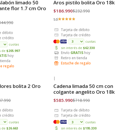
labón limado 50
Aros pistilo bolita Oro 18k
is
Envío Gratis
ante flor 1.7 cm Oro
$186.990
$232.990
5.0
844.990
Tarjeta de débito
e débito
Tarjeta de crédito
e crédito
cuotas
VISA
cuotas
sin interés de
$62.330
és de
$205.997
Envío
GRATIS
hoy
ATIS
hoy
Retiro en tienda
 tienda
Estuche de regalo
de regalo
|
-18% OFF
dores bolita 2 Oro
Cadena limada 50 cm con
is
Envío Gratis
colgante angelito Oro 18k
$585.990
47.990
$718.990
e débito
Tarjeta de débito
e crédito
Tarjeta de crédito
cuotas
cuotas
VISA
és de
$26.663
sin interés de
$195.330