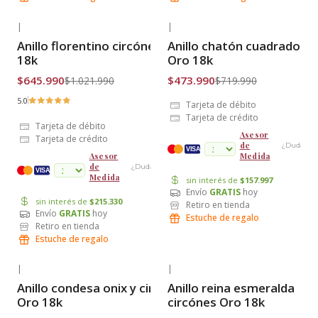
|
|
-37% OFF
-34% OFF
Anillo florentino circónes Oro
Anillo chatón cuadrado on
Envío Gratis
Envío Gratis
18k
Oro 18k
$645.990
$473.990
$1.021.990
$719.990
5.0
Tarjeta de débito
Tarjeta de crédito
Tarjeta de débito
Asesor
Tarjeta de crédito
de
¿Dudas?
VISA
Medida
Asesor
de
¿Dudas?
cuotas
VISA
Medida
sin interés de
$157.997
Envío
GRATIS
hoy
sin interés de
$215.330
Retiro en tienda
Envío
GRATIS
hoy
Estuche de regalo
Retiro en tienda
Estuche de regalo
|
|
-24% OFF
-37% OFF
Anillo condesa onix y circón
Anillo reina esmeralda
Envío Gratis
Envío Gratis
Oro 18k
circónes Oro 18k