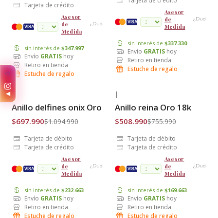
Tarjeta de crédito
Tarjeta de crédito
Asesor
Asesor
de
¿Dudas?
VISA
de
¿Dudas?
Medida
cuotas
VISA
Medida
sin interés de
$337.330
sin interés de
$347.997
Envío
GRATIS
hoy
Envío
GRATIS
hoy
Retiro en tienda
Retiro en tienda
Estuche de regalo
Estuche de regalo
✨
◀
|
|
-36% OFF
-33% OFF
Anillo delfines onix Oro 18k
Anillo reina Oro 18k
Envío Gratis
Envío Gratis
$697.990
$508.990
$1.094.990
$755.990
Tarjeta de débito
Tarjeta de débito
Tarjeta de crédito
Tarjeta de crédito
Asesor
Asesor
de
de
¿Dudas?
¿Dudas?
cuotas
VISA
VISA
Medida
Medida
sin interés de
$232.663
sin interés de
$169.663
Envío
GRATIS
hoy
Envío
GRATIS
hoy
Retiro en tienda
Retiro en tienda
Estuche de regalo
Estuche de regalo