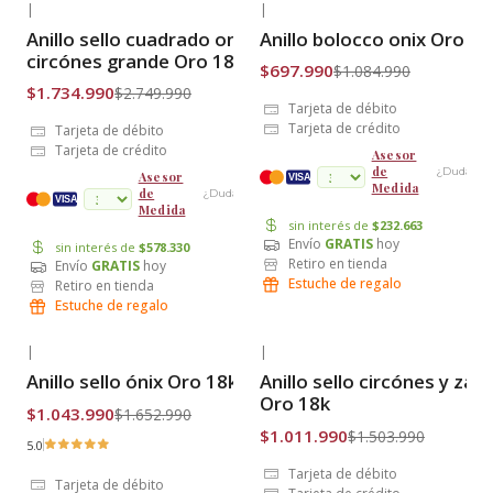
|
|
-37% OFF
-36% OFF
Anillo sello cuadrado onix con
Anillo bolocco onix Oro 18
Envío Gratis
Envío Gratis
circónes grande Oro 18k
$697.990
$1.084.990
$1.734.990
$2.749.990
Tarjeta de débito
Tarjeta de crédito
Tarjeta de débito
Tarjeta de crédito
Asesor
de
¿Dudas?
Asesor
VISA
Medida
de
¿Dudas?
cuotas
VISA
Medida
sin interés de
$232.663
Envío
GRATIS
hoy
sin interés de
$578.330
Retiro en tienda
Envío
GRATIS
hoy
Estuche de regalo
Retiro en tienda
Estuche de regalo
|
|
-37% OFF
-33% OFF
Anillo sello ónix Oro 18k
Anillo sello circónes y zafi
Envío Gratis
Envío Gratis
Oro 18k
$1.043.990
$1.652.990
$1.011.990
$1.503.990
5.0
Tarjeta de débito
Tarjeta de débito