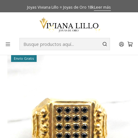
Joyas Viviana Lillo ⭐ Joyas de Oro 18k
Leer más
Inicio
Catálogo
Anillos
Anillo sello reyes onix Oro 18k
-33% OFF
Envío Gratis