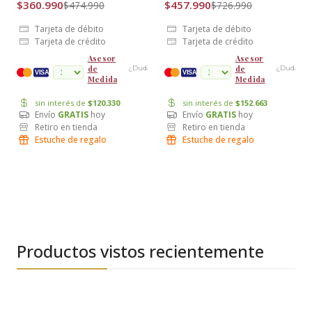
$360.990
$457.990
$474.990
$726.990
Tarjeta de débito
Tarjeta de débito
Tarjeta de crédito
Tarjeta de crédito
Asesor
Asesor
de
de
¿Dudas?
¿Dudas?
cuotas
VISA
VISA
Medida
Medida
sin interés de
$120.330
sin interés de
$152.663
Envío
GRATIS
hoy
Envío
GRATIS
hoy
Retiro en tienda
Retiro en tienda
Estuche de regalo
Estuche de regalo
Productos vistos recientemente