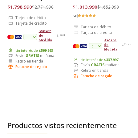
Envío Gratis
Envío Gratis
$1.798.990
$1.013.990
$2.771.990
$1.652.990
5.0
Tarjeta de débito
Tarjeta de crédito
Tarjeta de débito
Asesor
Tarjeta de crédito
de
¿Dudas?
cuotas
VISA
Medida
Asesor
de
¿Dudas?
VISA
Medida
sin interés de
$599.663
Envío
GRATIS
mañana
sin interés de
$337.997
Retiro en tienda
Envío
GRATIS
mañana
Estuche de regalo
Retiro en tienda
Estuche de regalo
Productos vistos recientemente