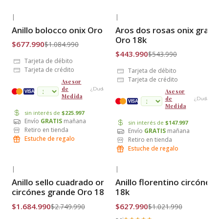
|
|
-38% OFF
-18% OFF
Anillo bolocco onix Oro 18k
Aros dos rosas onix gran
Envío Gratis
Envío Gratis
Oro 18k
$677.990
$1.084.990
$443.990
$543.990
Tarjeta de débito
Tarjeta de crédito
Tarjeta de débito
Tarjeta de crédito
Asesor
de
¿Dudas?
Asesor
cuotas
VISA
Medida
de
¿Dudas?
VISA
Medida
sin interés de
$225.997
Envío
GRATIS
mañana
sin interés de
$147.997
Retiro en tienda
Envío
GRATIS
mañana
Estuche de regalo
Retiro en tienda
Estuche de regalo
|
|
-39% OFF
-39% OFF
Anillo sello cuadrado onix con
Anillo florentino circónes
Envío Gratis
Envío Gratis
circónes grande Oro 18k
18k
$1.684.990
$627.990
$2.749.990
$1.021.990