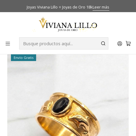
Joyas Viviana Lillo ⭐ Joyas de Oro 18k
Leer más
Inicio
Catálogo
Anillos
Anillo delfines onix Oro 18k
-38% OFF
Envío Gratis