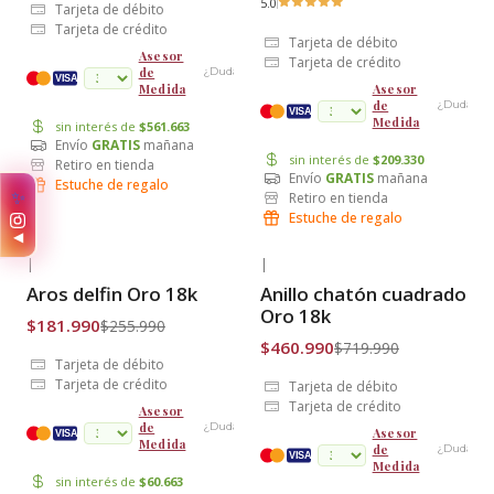
5.0
Tarjeta de débito
Tarjeta de crédito
Tarjeta de débito
Asesor
Tarjeta de crédito
de
¿Dudas?
cuotas
VISA
Medida
Asesor
de
¿Dudas?
VISA
Medida
sin interés de
$561.663
Envío
GRATIS
mañana
sin interés de
$209.330
Retiro en tienda
Envío
GRATIS
mañana
Estuche de regalo
✨
Retiro en tienda
Estuche de regalo
◀
|
|
-29% OFF
-36% OFF
Aros delfin Oro 18k
Anillo chatón cuadrado on
Envío Gratis
Envío Gratis
Oro 18k
$181.990
$255.990
$460.990
$719.990
Tarjeta de débito
Tarjeta de crédito
Tarjeta de débito
Tarjeta de crédito
Asesor
de
¿Dudas?
Asesor
cuotas
VISA
Medida
de
¿Dudas?
VISA
Medida
sin interés de
$60.663