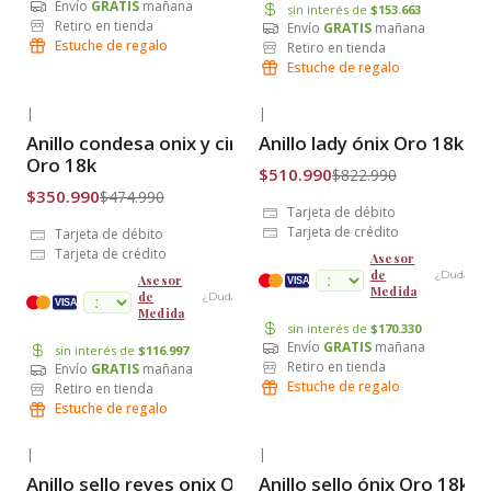
Envío
GRATIS
mañana
sin interés de
$153.663
Retiro en tienda
Envío
GRATIS
mañana
Estuche de regalo
Retiro en tienda
Estuche de regalo
|
|
-26% OFF
-38% OFF
Anillo condesa onix y circón
Anillo lady ónix Oro 18k
Envío Gratis
Envío Gratis
Oro 18k
$510.990
$822.990
$350.990
$474.990
Tarjeta de débito
Tarjeta de crédito
Tarjeta de débito
Tarjeta de crédito
Asesor
de
¿Dudas?
Asesor
VISA
Medida
de
¿Dudas?
cuotas
VISA
Medida
sin interés de
$170.330
Envío
GRATIS
mañana
sin interés de
$116.997
Retiro en tienda
Envío
GRATIS
mañana
Estuche de regalo
Retiro en tienda
Estuche de regalo
|
|
-35% OFF
-39% OFF
Anillo sello reyes onix Oro 18k
Anillo sello ónix Oro 18k