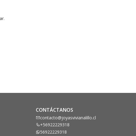
ar.
CONTÁCTANOS
contacto@joyasvivianalillo.cl
+56922229318
56922229318