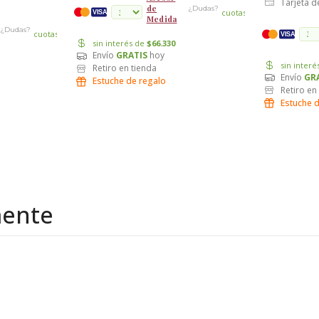
Tarjeta d
de
¿Dudas?
cuotas
VISA
Medida
¿Dudas?
cuotas
VISA
sin interés de
$66.330
Envío
GRATIS
hoy
sin inter
Retiro en tienda
Envío
GR
Estuche de regalo
Retiro en
Estuche 
mente