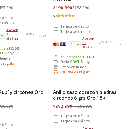
$190.990
437.990
$288.990
5.0
e débito
e crédito
Tarjeta de débito
Asesor
Tarjeta de crédito
de
¿Dudas?
cuotas
Medida
Asesor
de
¿Dudas?
cuotas
VISA
Medida
és de
$112.663
ATIS
hoy
sin interés de
$63.663
 tienda
Envío
GRATIS
hoy
de regalo
Retiro en tienda
Estuche de regalo
|
-38% OFF
Rubí y circónes Oro
Anillo tazo corazón piedras
is
Envío Gratis
circones 6 grs Oro 18k
$982.990
306.990
$1.588.990
Tarjeta de débito
Tarjeta de crédito
e débito
Asesor