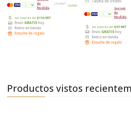
Tarjeta de crédito
de
¿Dudas?
cuotas
VISA
Medida
Asesor
de
VISA
Medida
sin interés de
$116.997
Envío
GRATIS
hoy
sin interés de
$97.997
Retiro en tienda
Envío
GRATIS
hoy
Estuche de regalo
Retiro en tienda
Estuche de regalo
Productos vistos reciente