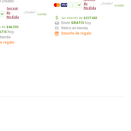
e crédito
de
¿Dudas?
cuotas
VISA
Medida
Asesor
de
¿Dudas?
cuotas
Medida
sin interés de
$327.663
Envío
GRATIS
hoy
és de
$66.330
Retiro en tienda
ATIS
hoy
Estuche de regalo
 tienda
de regalo