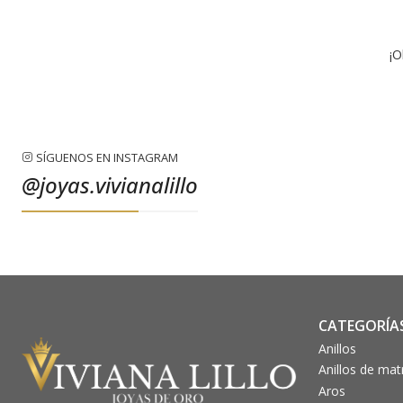
¡O
SÍGUENOS EN INSTAGRAM
@joyas.vivianalillo
CATEGORÍA
Anillos
Anillos de ma
Aros