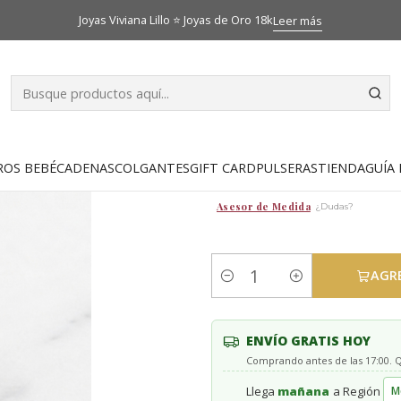
Inicio
Catálogo
Anillos
Anillo corazon rubi y circones Oro 18k
Joyas Viviana Lillo ⭐ Joyas de Oro 18k
Leer más
|
Anillo corazo
TALLA ANILLO
ROS BEBÉ
CADENAS
COLGANTES
GIFT CARD
PULSERAS
TIENDA
GUÍA 
Asesor de Medida
¿Dudas?
AGR
Cantidad
ENVÍO GRATIS HOY
Comprando antes de las 17:00.
Llega
mañana
a Región