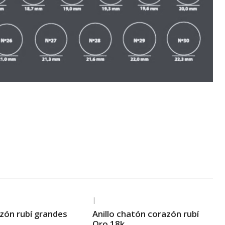
|
-34% OFF
zón rubí grandes
Anillo chatón corazón rubí
is
Envío Gratis
Oro 18k