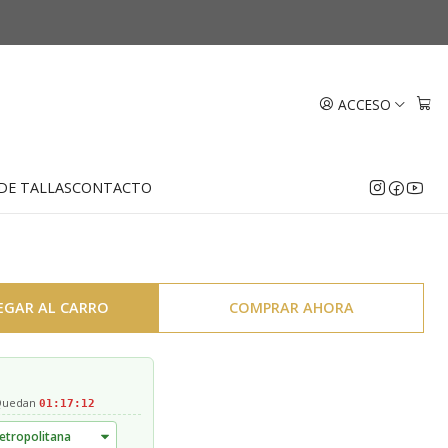
n rubi y circones Oro 18k
ACCESO
DE TALLAS
CONTACTO
EGAR AL CARRO
COMPRAR AHORA
 Quedan
01:17:11