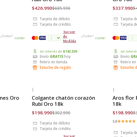
$426.990
$337.990
$685.990
$
Tarjeta de débito
Tarjeta d
Tarjeta de crédito
Tarjeta d
Asesor
de
¿Dudas?
¿Dudas?
cuotas
cuotas
VISA
VISA
Medida
sin interés de
$142.330
sin inter
Envío
GRATIS
hoy
Envío
GR
Retiro en tienda
Retiro en
Estuche de regalo
Estuche 
|
|
-34% OFF
-35% OFF
ones Oro
Colgante chatón corazón
Aros flor 
Envío Gratis
Envío Grat
Rubí Oro 18k
18k
$198.990
$198.990
$302.990
$
5.0
Tarjeta de débito
Tarjeta de crédito
Tarjeta d
Asesor