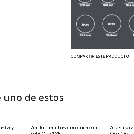
COMPARTIR ESTE PRODUCTO
e uno de estos
|
|
-38% OFF
-23% OFF
ista y
Anillo manitos con corazón
Aros cora
Envío Gratis
Envío Grat
rubí Oro 18k
Oro 18k