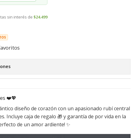
tas sin interés de
$24.499
TOS
favoritos
iones
es ❤️💖
mántico diseño de corazón con un apasionado rubí central
s. Incluye caja de regalo 🎁 y garantía de por vida en la
 perfecto de un amor ardiente! ✨