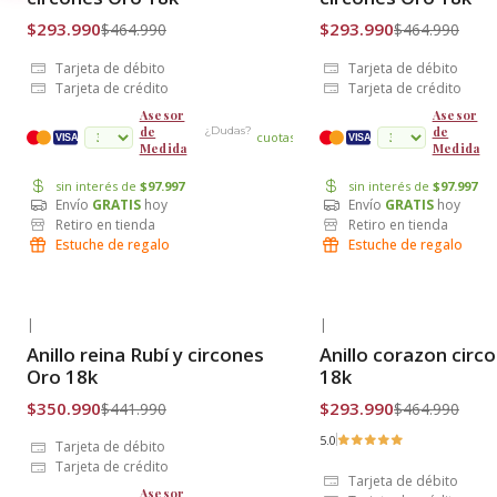
$293.990
$293.990
$464.990
$464.990
Tarjeta de débito
Tarjeta de débito
Tarjeta de crédito
Tarjeta de crédito
Asesor
Asesor
de
de
¿Dudas?
cuotas
VISA
VISA
Medida
Medida
sin interés de
$97.997
sin interés de
$97.997
Envío
GRATIS
hoy
Envío
GRATIS
hoy
Retiro en tienda
Retiro en tienda
Estuche de regalo
Estuche de regalo
|
|
-21% OFF
-37% OFF
Anillo reina Rubí y circones
Anillo corazon circ
Envío Gratis
Envío Gratis
Oro 18k
18k
$350.990
$293.990
$441.990
$464.990
5.0
Tarjeta de débito
Tarjeta de crédito
Tarjeta de débito
Asesor