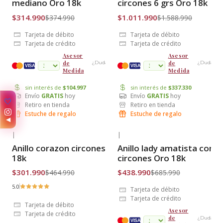
mediano Oro 18k
circones 6 grs Oro 18k
$314.990
$1.011.990
$374.990
$1.588.990
Tarjeta de débito
Tarjeta de débito
Tarjeta de crédito
Tarjeta de crédito
Asesor
Asesor
de
de
¿Dudas?
¿Dudas?
cuotas
VISA
VISA
Medida
Medida
sin interés de
$104.997
sin interés de
$337.330
Envío
GRATIS
hoy
Envío
GRATIS
hoy
🤍
Retiro en tienda
Retiro en tienda
Estuche de regalo
Estuche de regalo
◀
|
|
-35% OFF
-36% OFF
Anillo corazon circones Oro
Anillo lady amatista con
Envío Gratis
Envío Gratis
18k
circones Oro 18k
$301.990
$438.990
$464.990
$685.990
5.0
Tarjeta de débito
Tarjeta de crédito
Tarjeta de débito
Asesor
Tarjeta de crédito
de
¿Dudas?
VISA