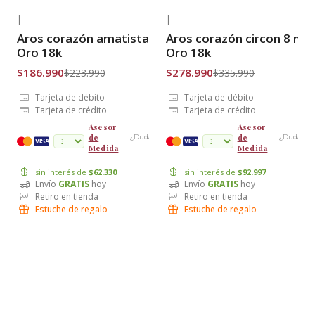
|
|
-17% OFF
-17% OFF
Aros corazón amatista 5 mm
Aros corazón circon 8 m
Envío Gratis
Envío Gratis
Oro 18k
Oro 18k
$186.990
$278.990
$223.990
$335.990
Tarjeta de débito
Tarjeta de débito
Tarjeta de crédito
Tarjeta de crédito
Asesor
Asesor
de
de
¿Dudas?
¿Dudas?
cuotas
VISA
VISA
Medida
Medida
sin interés de
$62.330
sin interés de
$92.997
Envío
GRATIS
hoy
Envío
GRATIS
hoy
Retiro en tienda
Retiro en tienda
Estuche de regalo
Estuche de regalo