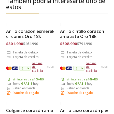
También podría interesarte uno de
estos
|
|
-35% OFF
-36% OFF
Anillo corazon esmeralda y
Anillo cintillo corazón
Envío Gratis
Envío Gratis
circones Oro 18k
amatista Oro 18k
$301.990
$508.990
$464.990
$791.990
Tarjeta de débito
Tarjeta de débito
Tarjeta de crédito
Tarjeta de crédito
Asesor
Asesor
de
de
¿Dudas?
¿Dudas?
cuotas
VISA
VISA
Medida
Medida
sin interés de
$100.663
sin interés de
$169.663
Envío
GRATIS
hoy
Envío
GRATIS
hoy
Retiro en tienda
Retiro en tienda
Estuche de regalo
Estuche de regalo
|
|
-16% OFF
-36% OFF
Colgante corazón amatista
Anillo tazo corazón piedr
Envío Gratis
Envío Gratis