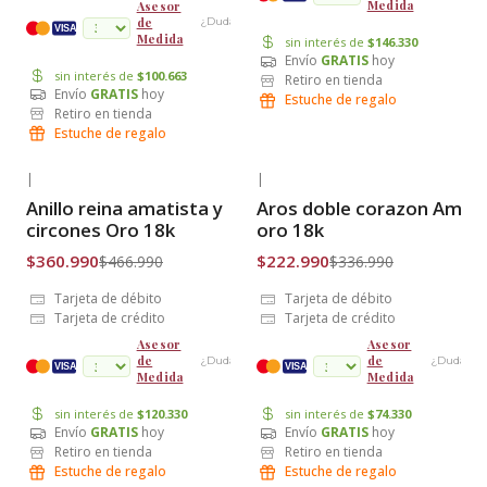
Medida
Asesor
de
¿Dudas?
cuotas
VISA
Medida
sin interés de
$146.330
Envío
GRATIS
hoy
sin interés de
$100.663
Retiro en tienda
Envío
GRATIS
hoy
Estuche de regalo
Retiro en tienda
Estuche de regalo
|
|
-23% OFF
-34% OFF
Anillo reina amatista y
Aros doble corazon Amati
Envío Gratis
Envío Gratis
circones Oro 18k
oro 18k
$360.990
$222.990
$466.990
$336.990
Tarjeta de débito
Tarjeta de débito
Tarjeta de crédito
Tarjeta de crédito
Asesor
Asesor
de
de
¿Dudas?
¿Dudas?
cuotas
VISA
VISA
Medida
Medida
sin interés de
$120.330
sin interés de
$74.330
Envío
GRATIS
hoy
Envío
GRATIS
hoy
Retiro en tienda
Retiro en tienda
Estuche de regalo
Estuche de regalo