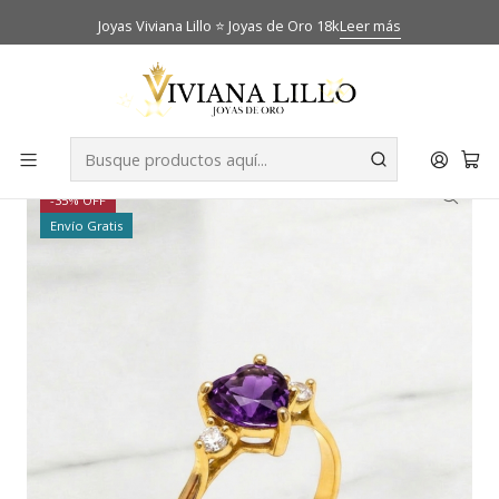
Joyas Viviana Lillo ⭐ Joyas de Oro 18k
Leer más
Inicio
Catálogo
Anillos
Anillo corazon amatista y circones Oro 18k
-35% OFF
Envío Gratis