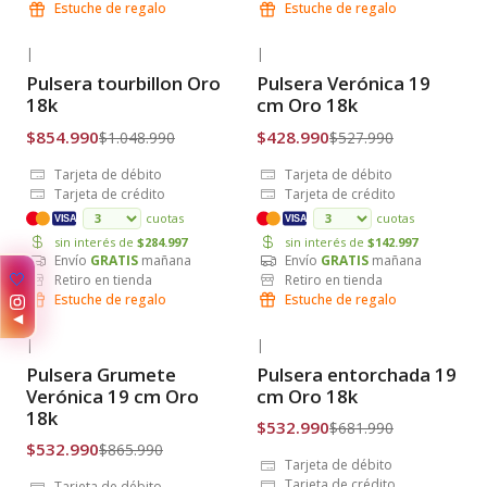
Estuche de regalo
Estuche de regalo
|
|
-18% OFF
-19% OFF
Pulsera tourbillon Oro
Pulsera Verónica 19
Envío Gratis
Envío Gratis
18k
cm Oro 18k
$854.990
$428.990
$1.048.990
$527.990
Tarjeta de débito
Tarjeta de débito
Tarjeta de crédito
Tarjeta de crédito
cuotas
cuotas
VISA
VISA
sin interés de
$284.997
sin interés de
$142.997
Envío
GRATIS
mañana
Envío
GRATIS
mañana
✨
Retiro en tienda
Retiro en tienda
Estuche de regalo
Estuche de regalo
◀
|
|
-38% OFF
-22% OFF
Pulsera Grumete
Pulsera entorchada 19
Envío Gratis
Envío Gratis
Verónica 19 cm Oro
cm Oro 18k
18k
$532.990
$681.990
$532.990
$865.990
Tarjeta de débito
Tarjeta de crédito
Tarjeta de débito