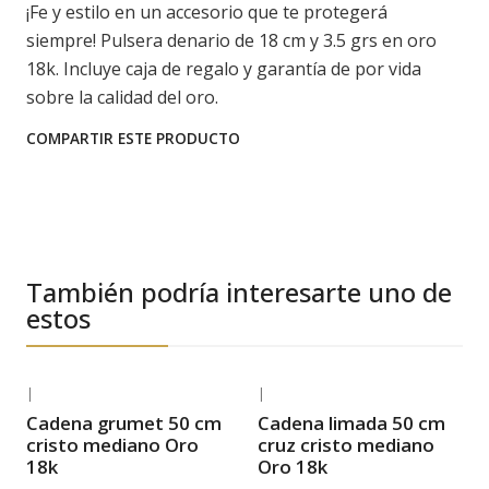
¡Fe y estilo en un accesorio que te protegerá
siempre! Pulsera denario de 18 cm y 3.5 grs en oro
18k. Incluye caja de regalo y garantía de por vida
sobre la calidad del oro.
COMPARTIR ESTE PRODUCTO
También podría interesarte uno de
estos
|
|
-35% OFF
-38% OFF
Cadena grumet 50 cm
Cadena limada 50 cm
Envío Gratis
Envío Gratis
cristo mediano Oro
cruz cristo mediano
18k
Oro 18k