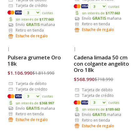
Tarjeta de crédito
cuotas
VISA
cuotas
sin interés de
$177.663
VISA
Envío
GRATIS
mañana
sin interés de
$177.663
Retiro en tienda
Envío
GRATIS
mañana
Estuche de regalo
Retiro en tienda
Estuche de regalo
|
|
-39% OFF
-21% OFF
Pulsera grumete Oro
Cadena limada 50 cm
Envío Gratis
Envío Gratis
18k
con colgante angelito
Oro 18k
$1.106.990
$1.811.990
$568.990
$718.990
Tarjeta de débito
Tarjeta de crédito
Tarjeta de débito
Tarjeta de crédito
cuotas
VISA
cuotas
sin interés de
$368.997
VISA
Envío
GRATIS
mañana
sin interés de
$189.663
Retiro en tienda
Envío
GRATIS
mañana
Estuche de regalo
Retiro en tienda
Estuche de regalo