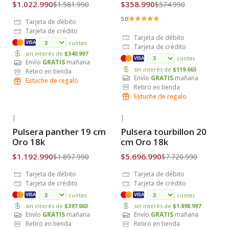
$1.022.990
$358.990
$1.581.990
$574.990
5.0
Tarjeta de débito
Tarjeta de crédito
Tarjeta de débito
cuotas
VISA
Tarjeta de crédito
sin interés de
$340.997
cuotas
VISA
Envío
GRATIS
mañana
sin interés de
$119.663
Retiro en tienda
Envío
GRATIS
mañana
Estuche de regalo
Retiro en tienda
Estuche de regalo
|
|
-37% OFF
-26% OFF
Pulsera panther 19 cm
Pulsera tourbillon 20
Envío Gratis
Envío Gratis
Oro 18k
cm Oro 18k
$1.192.990
$5.696.990
$1.897.990
$7.720.990
Tarjeta de débito
Tarjeta de débito
Tarjeta de crédito
Tarjeta de crédito
cuotas
cuotas
VISA
VISA
sin interés de
$397.663
sin interés de
$1.898.997
Envío
GRATIS
mañana
Envío
GRATIS
mañana
Retiro en tienda
Retiro en tienda