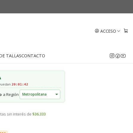
italiano 18k
iana 50 cm con corazón
ACCESO
aliano 18k
DE TALLAS
CONTACTO
EGAR AL CARRO
COMPRAR AHORA
A
 Quedan
20:01:41
o
a Región
tas sin interés de
$36.333