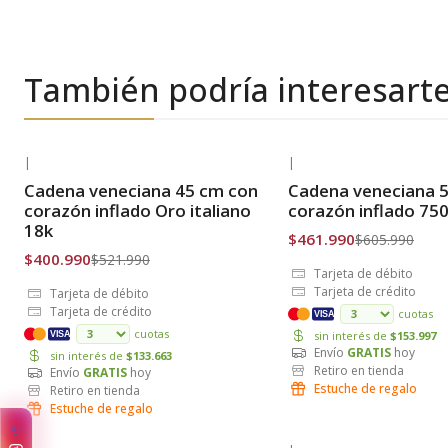
También podría interesart
|
|
-23% OFF
-24% OFF
Cadena veneciana 45 cm con
Cadena veneciana 
Envío Gratis
Envío Gratis
corazón inflado Oro italiano
corazón inflado 75
18k
$461.990
$605.990
$400.990
$521.990
Tarjeta de débito
Tarjeta de crédito
Tarjeta de débito
Tarjeta de crédito
cuotas
VISA
cuotas
sin interés de
$153.997
VISA
Envío
GRATIS
hoy
sin interés de
$133.663
Retiro en tienda
Envío
GRATIS
hoy
Estuche de regalo
Retiro en tienda
Estuche de regalo
✨