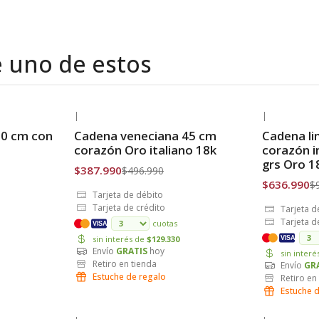
e uno de estos
|
|
-22% OFF
-36% OFF
50 cm con
Cadena veneciana 45 cm
Cadena l
Envío Gratis
Envío Grat
0
corazón Oro italiano 18k
corazón i
grs Oro 1
$387.990
$496.990
$636.990
$
Tarjeta de débito
Tarjeta de crédito
Tarjeta d
Tarjeta d
cuotas
VISA
sin interés de
$129.330
VISA
Envío
GRATIS
hoy
sin inter
Retiro en tienda
Envío
GR
Estuche de regalo
Retiro en
Estuche 