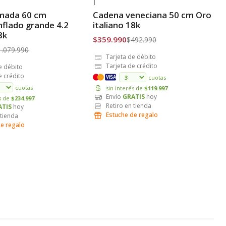
|
-27% OFF
imada 60 cm
Cadena veneciana 50 cm Oro
is
Envío Gratis
nflado grande 4.2
italiano 18k
8k
$359.990
$492.990
1.079.990
Tarjeta de débito
Tarjeta de crédito
e débito
e crédito
cuotas
VISA
cuotas
sin interés de
$119.997
Envío
GRATIS
hoy
és de
$234.997
Retiro en tienda
ATIS
hoy
Estuche de regalo
 tienda
de regalo