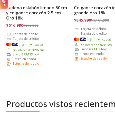
|
|
◀
-30% OFF
-27% OFF
Cadena eslabón limado 50cm
Colgante corazón i
Envío Gratis
Envío Gratis
y colgante corazón 2.5 cm
grande oro 18k
Oro 18k
$845.990
$1.161.990
$616.990
$875.990
Tarjeta de débito
Tarjeta de crédito
Tarjeta de débito
Tarjeta de crédito
cuotas
VISA
cuotas
sin interés de
$281.997
VISA
Envío
GRATIS
hoy
sin interés de
$205.663
Retiro en tienda
Envío
GRATIS
hoy
Estuche de regalo
Retiro en tienda
Estuche de regalo
Productos vistos reciente