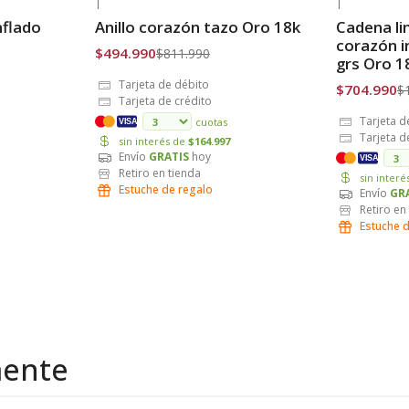
|
|
-39% OFF
-35% OFF
nflado
Anillo corazón tazo Oro 18k
Cadena l
Envío Gratis
Envío Grat
corazón i
$494.990
$811.990
grs Oro 1
Tarjeta de débito
$704.990
$
Tarjeta de crédito
Tarjeta d
cuotas
VISA
Tarjeta d
sin interés de
$164.997
Envío
GRATIS
hoy
VISA
Retiro en tienda
sin inter
Estuche de regalo
Envío
GR
Retiro en
Estuche 
mente