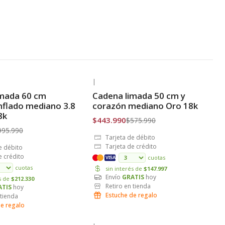
|
-23% OFF
imada 60 cm
Cadena limada 50 cm y
is
Envío Gratis
nflado mediano 3.8
corazón mediano Oro 18k
8k
$443.990
$575.990
995.990
Tarjeta de débito
Tarjeta de crédito
e débito
e crédito
cuotas
VISA
cuotas
sin interés de
$147.997
Envío
GRATIS
hoy
és de
$212.330
Retiro en tienda
ATIS
hoy
Estuche de regalo
 tienda
de regalo