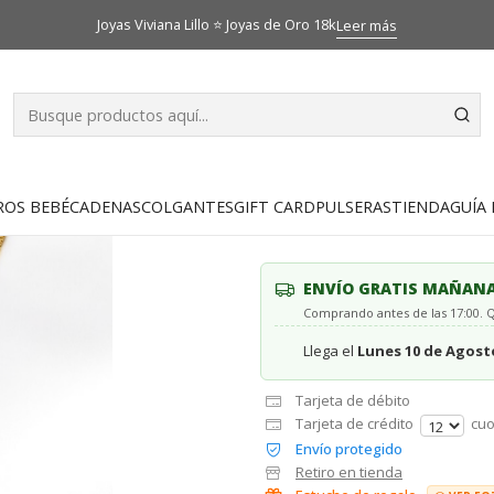
logo
Cadenas
Cadena veneciana 50 cm con corazón inflado Oro 
Joyas Viviana Lillo ⭐ Joyas de Oro 18k
Leer más
|
Cadena venec
inflado Oro it
ROS BEBÉ
CADENAS
COLGANTES
GIFT CARD
PULSERAS
TIENDA
GUÍA 
AGR
Cantidad
ENVÍO GRATIS MAÑAN
Comprando antes de las 17:00.
Llega el
Lunes 10 de Agost
Tarjeta de débito
Tarjeta de crédito
cuo
Envío protegido
Retiro en tienda