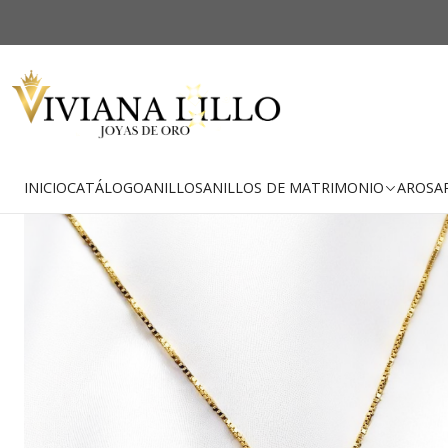
Inicio
Catá
-26% OFF
Envío Gratis
INICIO
CATÁLOGO
ANILLOS
ANILLOS DE MATRIMONIO
AROS
A