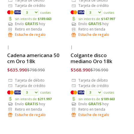
Tarjeta de débito
Tarjeta de débito
Tarjeta de crédito
Tarjeta de crédito
cuotas
cuotas
VISA
VISA
sin interés de
$189.663
sin interés de
$147.997
Envío
GRATIS
hoy
Envío
GRATIS
hoy
Retiro en tienda
Retiro en tienda
Estuche de regalo
Estuche de regalo
|
|
-20% OFF
-29% OFF
Cadena americana 50
Colgante disco
Envío Gratis
Envío Gratis
cm Oro 18k
mediano Oro 18k
$635.990
$568.990
$798.990
$796.990
Tarjeta de débito
Tarjeta de débito
Tarjeta de crédito
Tarjeta de crédito
cuotas
cuotas
VISA
VISA
sin interés de
$211.997
sin interés de
$189.663
Envío
GRATIS
hoy
Envío
GRATIS
hoy
Retiro en tienda
Retiro en tienda
Estuche de regalo
Estuche de regalo