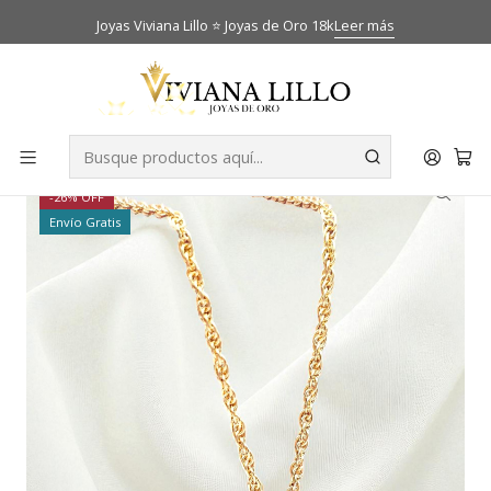
Joyas Viviana Lillo ⭐ Joyas de Oro 18k
Leer más
Inicio
Catálogo
Cadenas
Cadena tourbillon 60 cm con disco 11 Oro 18k
-26% OFF
Envío Gratis