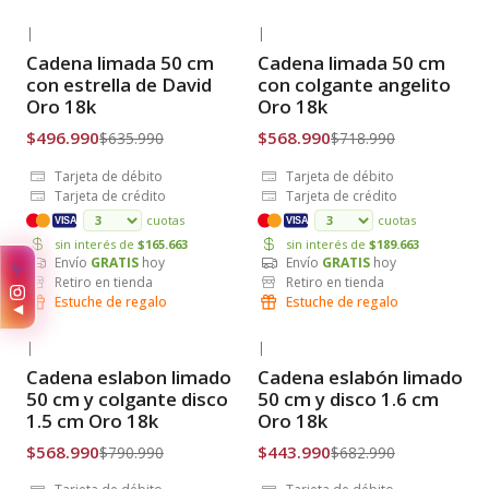
|
|
-22% OFF
-21% OFF
Cadena limada 50 cm
Cadena limada 50 cm
Envío Gratis
Envío Gratis
con estrella de David
con colgante angelito
Oro 18k
Oro 18k
$496.990
$568.990
$635.990
$718.990
Tarjeta de débito
Tarjeta de débito
Tarjeta de crédito
Tarjeta de crédito
cuotas
cuotas
VISA
VISA
sin interés de
$165.663
sin interés de
$189.663
Envío
GRATIS
hoy
Envío
GRATIS
hoy
✨
Retiro en tienda
Retiro en tienda
Estuche de regalo
Estuche de regalo
◀
|
|
-28% OFF
-35% OFF
Cadena eslabon limado
Cadena eslabón limado
Envío Gratis
Envío Gratis
50 cm y colgante disco
50 cm y disco 1.6 cm
1.5 cm Oro 18k
Oro 18k
$568.990
$443.990
$790.990
$682.990