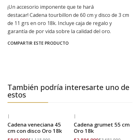
¡Un accesorio imponente que te hará
destacar! Cadena tourbillon de 60 cm y disco de 3 cm
de 11 grs en oro 18k. Incluye caja de regalo y
garantía de por vida sobre la calidad del oro.
COMPARTIR ESTE PRODUCTO
También podría interesarte uno de
estos
|
|
-24% OFF
-22% OFF
Cadena veneciana 45
Cadena grumet 55 cm
Envío Gratis
Envío Gratis
cm con disco Oro 18k
Oro 18k
$843.990
$2.886.990
$1.115.990
$3.681.990