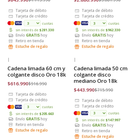
Tarjeta de débito
Tarjeta de débito
Tarjeta de crédito
Tarjeta de crédito
cuotas
cuotas
VISA
VISA
sin interés de
$281.330
sin interés de
$962.330
Envío
GRATIS
hoy
Envío
GRATIS
hoy
Retiro en tienda
Retiro en tienda
Estuche de regalo
Estuche de regalo
|
|
-33% OFF
-38% OFF
Cadena limada 60 cm y
Cadena limada 50 cm
Envío Gratis
Envío Gratis
colgante disco Oro 18k
colgante disco
mediano Oro 18k
$616.990
$916.990
$443.990
$715.990
Tarjeta de débito
Tarjeta de crédito
Tarjeta de débito
Tarjeta de crédito
cuotas
VISA
cuotas
sin interés de
$205.663
VISA
Envío
GRATIS
hoy
sin interés de
$147.997
Retiro en tienda
Envío
GRATIS
hoy
Estuche de regalo
Retiro en tienda
Estuche de regalo