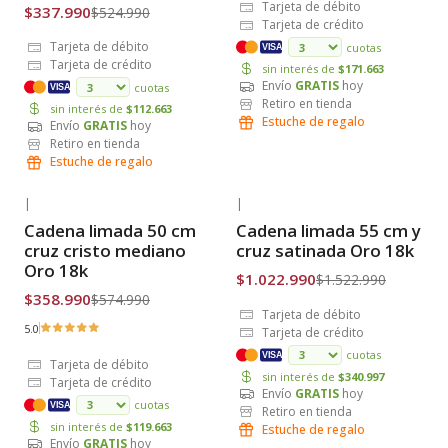
Tarjeta de débito
$337.990
$524.990
Tarjeta de crédito
Tarjeta de débito
cuotas
VISA
Tarjeta de crédito
sin interés de
$171.663
Envío
GRATIS
hoy
cuotas
VISA
Retiro en tienda
sin interés de
$112.663
Estuche de regalo
Envío
GRATIS
hoy
Retiro en tienda
Estuche de regalo
|
|
-38% OFF
-33% OFF
Cadena limada 50 cm
Cadena limada 55 cm y
Envío Gratis
Envío Gratis
cruz cristo mediano
cruz satinada Oro 18k
Oro 18k
$1.022.990
$1.522.990
$358.990
$574.990
Tarjeta de débito
5.0
Tarjeta de crédito
cuotas
VISA
Tarjeta de débito
sin interés de
$340.997
Tarjeta de crédito
Envío
GRATIS
hoy
cuotas
VISA
Retiro en tienda
sin interés de
$119.663
Estuche de regalo
Envío
GRATIS
hoy