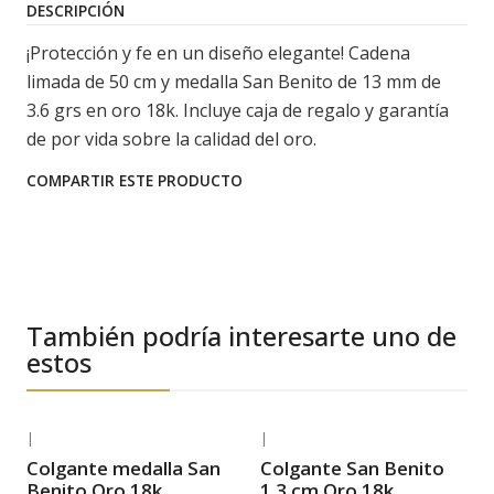
DESCRIPCIÓN
¡Protección y fe en un diseño elegante! Cadena
limada de 50 cm y medalla San Benito de 13 mm de
3.6 grs en oro 18k. Incluye caja de regalo y garantía
de por vida sobre la calidad del oro.
COMPARTIR ESTE PRODUCTO
También podría interesarte uno de
estos
|
|
-21% OFF
-36% OFF
Colgante medalla San
Colgante San Benito
Envío Gratis
Envío Gratis
Benito Oro 18k
1.3 cm Oro 18k