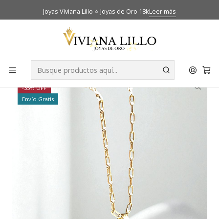
Joyas Viviana Lillo ⭐ Joyas de Oro 18k
Leer más
Inicio
Catálogo
Cadenas
Cadena limada 50 cm con medalla San Benito Oro 18k
-35% OFF
Envío Gratis