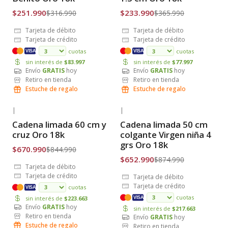
$251.990
$233.990
$316.990
$365.990
Tarjeta de débito
Tarjeta de débito
Tarjeta de crédito
Tarjeta de crédito
cuotas
cuotas
VISA
VISA
sin interés de
$83.997
sin interés de
$77.997
Envío
GRATIS
hoy
Envío
GRATIS
hoy
Retiro en tienda
Retiro en tienda
Estuche de regalo
Estuche de regalo
|
|
-21% OFF
-25% OFF
Cadena limada 60 cm y
Cadena limada 50 cm
Envío Gratis
Envío Gratis
cruz Oro 18k
colgante Virgen niña 4
grs Oro 18k
$670.990
$844.990
$652.990
$874.990
Tarjeta de débito
Tarjeta de crédito
Tarjeta de débito
Tarjeta de crédito
cuotas
VISA
cuotas
sin interés de
$223.663
VISA
Envío
GRATIS
hoy
sin interés de
$217.663
Retiro en tienda
Envío
GRATIS
hoy
Estuche de regalo
Retiro en tienda