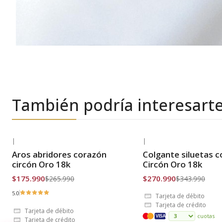
También podría interesart
|
|
-34% OFF
-21% OFF
Aros abridores corazón
Colgante siluetas 
Envío Gratis
Envío Gratis
circón Oro 18k
Circón Oro 18k
$175.990
$270.990
$265.990
$343.990
5.0
Tarjeta de débito
Tarjeta de crédito
Tarjeta de débito
cuotas
VISA
Tarjeta de crédito