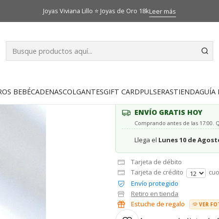
Inicio
Catálogo
Aros
Aros trebol Circón Oro 18k
Joyas Viviana Lillo ⭐ Joyas de Oro 18k
Leer más
|
Aros trebol C
AGR
Cantidad
ROS BEBÉ
CADENAS
COLGANTES
GIFT CARD
PULSERAS
TIENDA
GUÍA 
ENVÍO GRATIS HOY
Comprando antes de las 17:00.
Llega el
Lunes 10 de Agost
Tarjeta de débito
Tarjeta de crédito
cuo
Envío protegido
Retiro en tienda
Estuche de regalo
VER FO