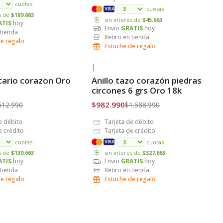
cuotas
cuotas
VISA
és de
$189.663
sin interés de
$45.663
ATIS
hoy
Envío
GRATIS
hoy
 tienda
Retiro en tienda
de regalo
Estuche de regalo
|
-38% OFF
itario corazon Oro
Anillo tazo corazón piedras
is
Envío Gratis
circones 6 grs Oro 18k
$982.990
612.990
$1.588.990
e débito
Tarjeta de débito
e crédito
Tarjeta de crédito
cuotas
cuotas
VISA
és de
$130.663
sin interés de
$327.663
ATIS
hoy
Envío
GRATIS
hoy
 tienda
Retiro en tienda
de regalo
Estuche de regalo