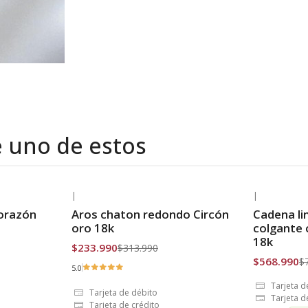
e uno de estos
|
|
-25% OFF
-21% OFF
corazón
Aros chaton redondo Circón
Cadena l
Envío Gratis
Envío Grat
oro 18k
colgante 
18k
$233.990
$313.990
$568.990
$
5.0
Tarjeta d
Tarjeta de débito
Tarjeta d
Tarjeta de crédito