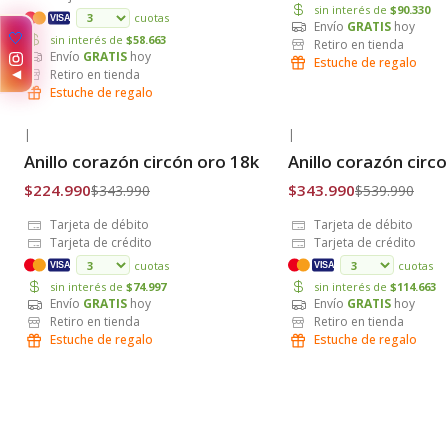
sin interés de
$90.330
cuotas
VISA
Envío
GRATIS
hoy
🤍
sin interés de
$58.663
Retiro en tienda
Envío
GRATIS
hoy
Estuche de regalo
◀
Retiro en tienda
Estuche de regalo
|
|
-35% OFF
-36% OFF
Anillo corazón circón oro 18k
Anillo corazón circ
Envío Gratis
Envío Gratis
$224.990
$343.990
$343.990
$539.990
Tarjeta de débito
Tarjeta de débito
Tarjeta de crédito
Tarjeta de crédito
cuotas
cuotas
VISA
VISA
sin interés de
$74.997
sin interés de
$114.663
Envío
GRATIS
hoy
Envío
GRATIS
hoy
Retiro en tienda
Retiro en tienda
Estuche de regalo
Estuche de regalo