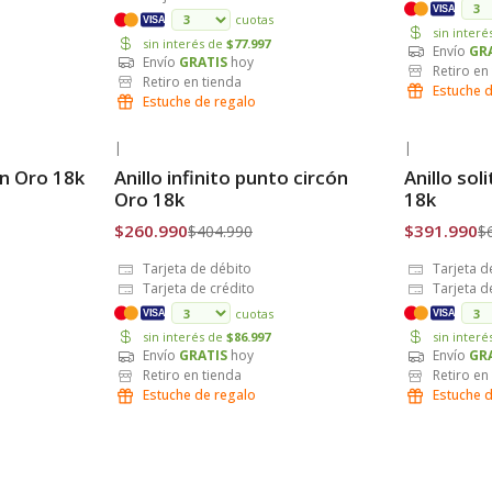
VISA
cuotas
VISA
sin inter
sin interés de
$77.997
Envío
GR
Envío
GRATIS
hoy
Retiro en
Retiro en tienda
Estuche 
Estuche de regalo
|
|
-36% OFF
-36% OFF
on Oro 18k
Anillo infinito punto circón
Anillo sol
Envío Gratis
Envío Grat
Oro 18k
18k
$260.990
$391.990
$404.990
$
Tarjeta de débito
Tarjeta d
Tarjeta de crédito
Tarjeta d
cuotas
VISA
VISA
sin interés de
$86.997
sin inter
Envío
GRATIS
hoy
Envío
GR
Retiro en tienda
Retiro en
Estuche de regalo
Estuche 