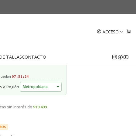
ircón Oro 18k
ACCESO
EGAR AL CARRO
COMPRAR AHORA
DE TALLAS
CONTACTO
 Quedan
07:51:24
o
a Región
tas sin interés de
$19.499
TOS