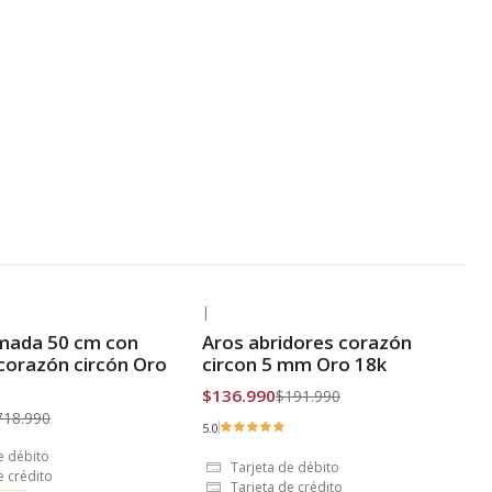
|
-29% OFF
imada 50 cm con
Aros abridores corazón
is
Envío Gratis
corazón circón Oro
circon 5 mm Oro 18k
$136.990
$191.990
718.990
5.0
e débito
Tarjeta de débito
e crédito
Tarjeta de crédito