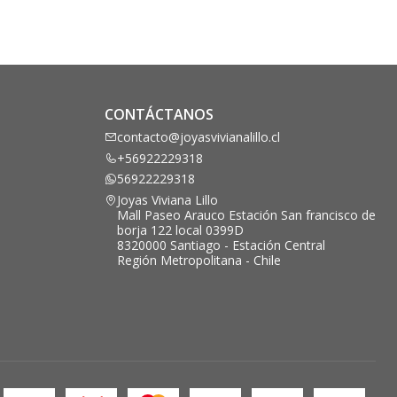
CONTÁCTANOS
contacto@joyasvivianalillo.cl
+56922229318
56922229318
Joyas Viviana Lillo
Mall Paseo Arauco Estación San francisco de
borja 122 local 0399D
8320000 Santiago - Estación Central
Región Metropolitana - Chile