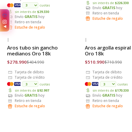
sin interés de
$226.330
cuotas
VISA
Envío
GRATIS
hoy
sin interés de
$29.330
Retiro en tienda
✨
Envío
GRATIS
hoy
Estuche de regalo
Retiro en tienda
◀
Estuche de regalo
|
|
-31% OFF
-28% OFF
Aros tubo sin gancho
Aros argolla espira
Envío Gratis
Envío Gratis
medianos Oro 18k
Oro 18k
$278.990
$510.990
$404.990
$710.990
Tarjeta de débito
Tarjeta de débito
Tarjeta de crédito
Tarjeta de crédito
cuotas
cuotas
VISA
VISA
sin interés de
$92.997
sin interés de
$170.330
Envío
GRATIS
hoy
Envío
GRATIS
hoy
Retiro en tienda
Retiro en tienda
Estuche de regalo
Estuche de regalo