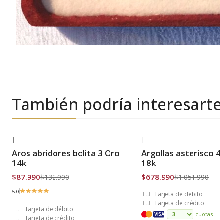
También podría interesart
|
|
-34% OFF
-35% OFF
Aros abridores bolita 3 Oro
Argollas asterisco
Envío Gratis
Envío Gratis
14k
18k
$87.990
$678.990
$132.990
$1.051.990
5.0
Tarjeta de débito
Tarjeta de crédito
Tarjeta de débito
cuotas
VISA
Tarjeta de crédito