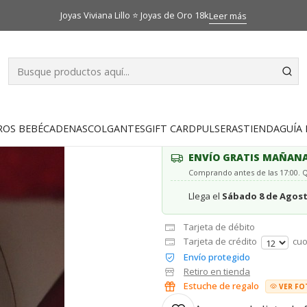
Inicio
Catálogo
Aros
Aros pistilo bolita medianos Oro 18k
Joyas Viviana Lillo ⭐ Joyas de Oro 18k
Leer más
|
Aros pistilo 
AGR
Cantidad
ROS BEBÉ
CADENAS
COLGANTES
GIFT CARD
PULSERAS
TIENDA
GUÍA 
ENVÍO GRATIS MAÑAN
Comprando antes de las 17:00.
Llega el
Sábado 8 de Agos
Tarjeta de débito
Tarjeta de crédito
cuo
Envío protegido
Retiro en tienda
Estuche de regalo
VER FO