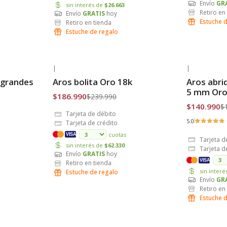
Envío
GR
sin interés de
$26.663
Retiro en
Envío
GRATIS
hoy
Estuche 
Retiro en tienda
Estuche de regalo
|
|
-22% OFF
-27% OFF
l grandes
Aros bolita Oro 18k
Aros abri
Envío Gratis
Envío Grat
5 mm Oro
$186.990
$239.990
$140.990
$
Tarjeta de débito
5.0
Tarjeta de crédito
cuotas
VISA
Tarjeta d
sin interés de
$62.330
Tarjeta d
Envío
GRATIS
hoy
VISA
Retiro en tienda
sin inter
Estuche de regalo
Envío
GR
Retiro en
Estuche 