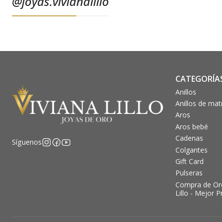
@joyas.vivianalillo
CATEGORÍA
Anillos
Anillos de ma
Aros
Aros bebé
Cadenas
Síguenos
Colgantes
Gift Card
Pulseras
Compra de Oro
Lillo - Mejor P