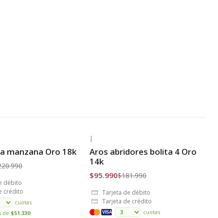
|
-47% OFF
ra manzana Oro 18k
Aros abridores bolita 4 Oro
is
Envío Gratis
14k
220.990
$95.990
$181.990
e débito
e crédito
Tarjeta de débito
Tarjeta de crédito
cuotas
cuotas
és de
$51.330
VISA