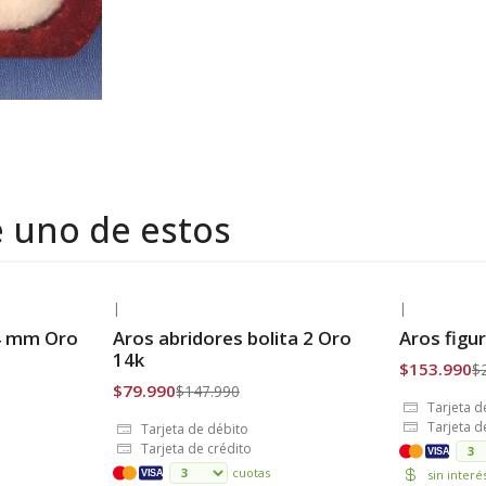
e uno de estos
|
|
-46% OFF
-30% OFF
 4 mm Oro
Aros abridores bolita 2 Oro
Aros figu
Envío Gratis
Envío Grat
14k
$153.990
$
$79.990
$147.990
Tarjeta d
Tarjeta d
Tarjeta de débito
Tarjeta de crédito
VISA
cuotas
sin inter
VISA