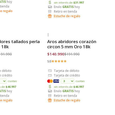
ATIS
hoy
sin interés de
$31.997
 tienda
Envío
GRATIS
hoy
de regalo
Retiro en tienda
Estuche de regalo
|
-27% OFF
dores tallados perla
Aros abridores corazón
is
Envío Gratis
 18k
circon 5 mm Oro 18k
$140.990
191.990
$191.990
5.0
e débito
Tarjeta de débito
e crédito
Tarjeta de crédito
cuotas
cuotas
VISA
és de
$46.997
sin interés de
$46.997
ATIS
hoy
Envío
GRATIS
hoy
 tienda
Retiro en tienda
de regalo
Estuche de regalo