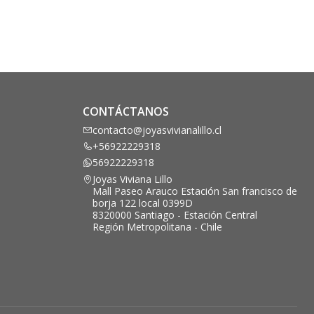
CONTÁCTANOS
contacto@joyasvivianalillo.cl
+56922229318
56922229318
Joyas Viviana Lillo
Mall Paseo Arauco Estación San francisco de
borja 122 local 0399D
8320000 Santiago - Estación Central
Región Metropolitana - Chile