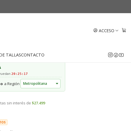
bolita medianos Oro 18k
ACCESO
EGAR AL CARRO
COMPRAR AHORA
DE TALLAS
CONTACTO
A
 Quedan
20:25:16
to
a Región
tas sin interés de
$27.499
TOS