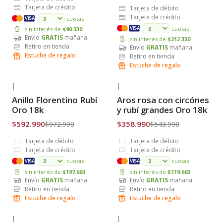
Tarjeta de crédito
Tarjeta de débito
Tarjeta de crédito
cuotas
VISA
cuotas
sin interés de
$90.330
VISA
Envío
GRATIS
mañana
sin interés de
$212.330
Retiro en tienda
Envío
GRATIS
mañana
Estuche de regalo
Retiro en tienda
Estuche de regalo
|
|
-39% OFF
-34% OFF
Anillo Florentino Rubí
Aros rosa con circónes
Envío Gratis
Envío Gratis
Oro 18k
y rubí grandes Oro 18k
$592.990
$358.990
$972.990
$543.990
Tarjeta de débito
Tarjeta de débito
Tarjeta de crédito
Tarjeta de crédito
cuotas
cuotas
VISA
VISA
sin interés de
$197.663
sin interés de
$119.663
Envío
GRATIS
mañana
Envío
GRATIS
mañana
Retiro en tienda
Retiro en tienda
Estuche de regalo
Estuche de regalo
|
|