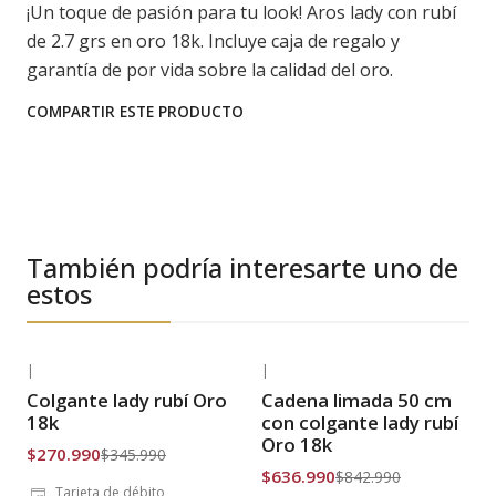
¡Un toque de pasión para tu look! Aros lady con rubí
de 2.7 grs en oro 18k. Incluye caja de regalo y
garantía de por vida sobre la calidad del oro.
COMPARTIR ESTE PRODUCTO
También podría interesarte uno de
estos
|
|
-22% OFF
-24% OFF
Colgante lady rubí Oro
Cadena limada 50 cm
Envío Gratis
Envío Gratis
18k
con colgante lady rubí
Oro 18k
$270.990
$345.990
$636.990
$842.990
Tarjeta de débito