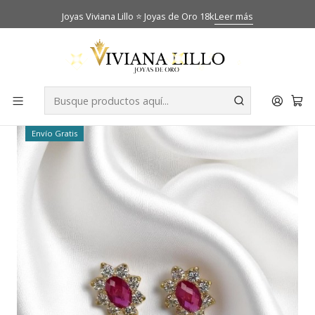
Joyas Viviana Lillo ⭐ Joyas de Oro 18k
Leer más
Inicio
Catálogo
Aros
Aros lady rubí grandes Oro 18k
-27% OFF
Envío Gratis