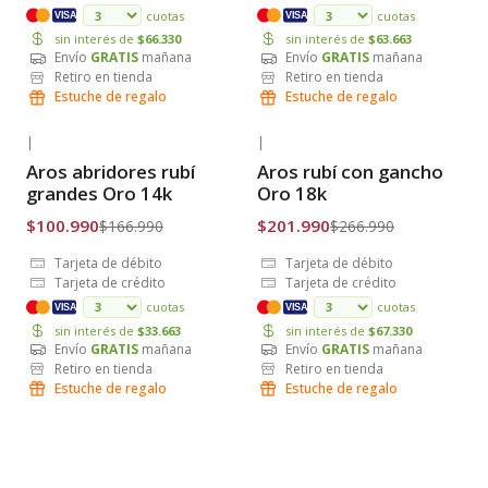
cuotas
cuotas
VISA
VISA
sin interés de
$66.330
sin interés de
$63.663
Envío
GRATIS
mañana
Envío
GRATIS
mañana
Retiro en tienda
Retiro en tienda
Estuche de regalo
Estuche de regalo
|
|
-40% OFF
-24% OFF
Aros abridores rubí
Aros rubí con gancho
Envío Gratis
Envío Gratis
grandes Oro 14k
Oro 18k
$100.990
$201.990
$166.990
$266.990
Tarjeta de débito
Tarjeta de débito
Tarjeta de crédito
Tarjeta de crédito
cuotas
cuotas
VISA
VISA
sin interés de
$33.663
sin interés de
$67.330
Envío
GRATIS
mañana
Envío
GRATIS
mañana
Retiro en tienda
Retiro en tienda
Estuche de regalo
Estuche de regalo