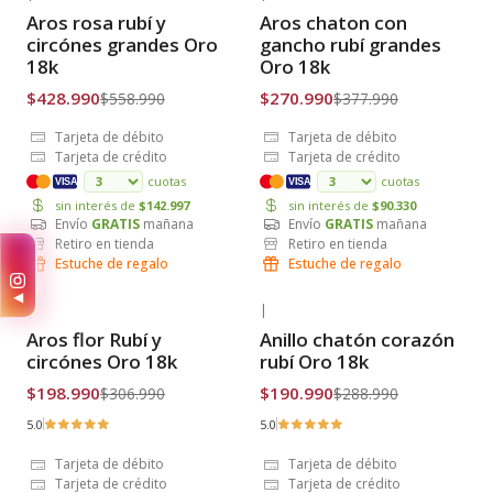
-23% OFF
-28% OFF
Aros rosa rubí y
Aros chaton con
Envío Gratis
Envío Gratis
circónes grandes Oro
gancho rubí grandes
18k
Oro 18k
$428.990
$270.990
$558.990
$377.990
Tarjeta de débito
Tarjeta de débito
Tarjeta de crédito
Tarjeta de crédito
cuotas
cuotas
VISA
VISA
sin interés de
$142.997
sin interés de
$90.330
Envío
GRATIS
mañana
Envío
GRATIS
mañana
Retiro en tienda
Retiro en tienda
✨
Estuche de regalo
Estuche de regalo
◀
|
|
-35% OFF
-34% OFF
Aros flor Rubí y
Anillo chatón corazón
Envío Gratis
Envío Gratis
circónes Oro 18k
rubí Oro 18k
$198.990
$190.990
$306.990
$288.990
5.0
5.0
Tarjeta de débito
Tarjeta de débito
Tarjeta de crédito
Tarjeta de crédito