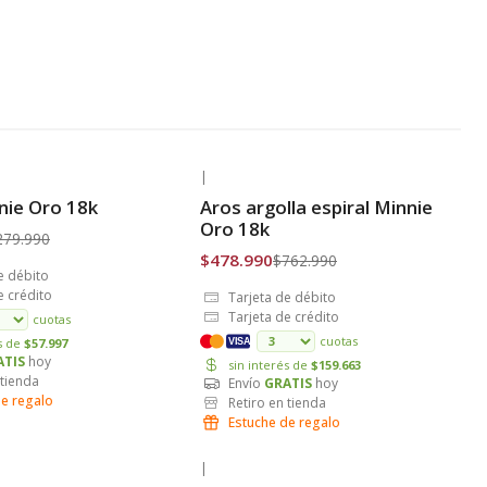
|
-37% OFF
nnie Oro 18k
Aros argolla espiral Minnie
is
Envío Gratis
Oro 18k
279.990
$478.990
$762.990
e débito
e crédito
Tarjeta de débito
Tarjeta de crédito
cuotas
cuotas
és de
$57.997
VISA
ATIS
hoy
sin interés de
$159.663
 tienda
Envío
GRATIS
hoy
de regalo
Retiro en tienda
Estuche de regalo
|
-30% OFF