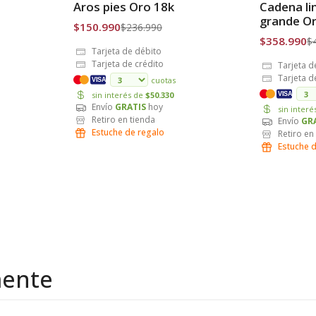
Aros pies Oro 18k
Cadena l
Envío Gratis
Envío Grat
grande O
$150.990
$236.990
$358.990
$
Tarjeta de débito
Tarjeta de crédito
Tarjeta d
Tarjeta d
cuotas
VISA
sin interés de
$50.330
VISA
Envío
GRATIS
hoy
sin inter
Retiro en tienda
Envío
GR
Estuche de regalo
Retiro en
Estuche 
mente