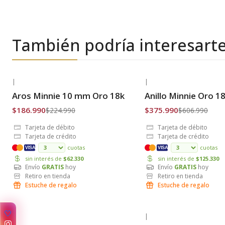
También podría interesart
|
|
-17% OFF
-38% OFF
Aros Minnie 10 mm Oro 18k
Anillo Minnie Oro 1
Envío Gratis
Envío Gratis
$186.990
$375.990
$224.990
$606.990
Tarjeta de débito
Tarjeta de débito
Tarjeta de crédito
Tarjeta de crédito
cuotas
cuotas
VISA
VISA
sin interés de
$62.330
sin interés de
$125.330
Envío
GRATIS
hoy
Envío
GRATIS
hoy
Retiro en tienda
Retiro en tienda
Estuche de regalo
Estuche de regalo
✨
|
|
-21% OFF
-26% OFF