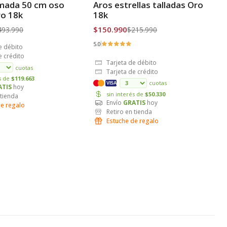
imada 50 cm oso
Aros estrellas talladas Oro
is
Envío Gratis
ro 18k
18k
$150.990
493.990
$215.990
5.0
e débito
e crédito
Tarjeta de débito
cuotas
Tarjeta de crédito
és de
$119.663
cuotas
VISA
ATIS
hoy
sin interés de
$50.330
 tienda
Envío
GRATIS
hoy
de regalo
Retiro en tienda
Estuche de regalo