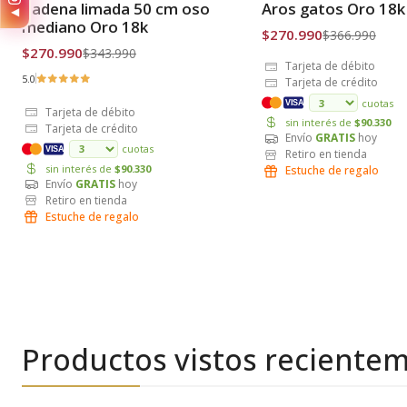
Cadena limada 50 cm oso
Aros gatos Oro 18k
◀
Envío Gratis
Envío Gratis
mediano Oro 18k
$270.990
$366.990
$270.990
$343.990
Tarjeta de débito
5.0
Tarjeta de crédito
cuotas
VISA
Tarjeta de débito
sin interés de
$90.330
Tarjeta de crédito
Envío
GRATIS
hoy
cuotas
VISA
Retiro en tienda
sin interés de
$90.330
Estuche de regalo
Envío
GRATIS
hoy
Retiro en tienda
Estuche de regalo
Productos vistos reciente