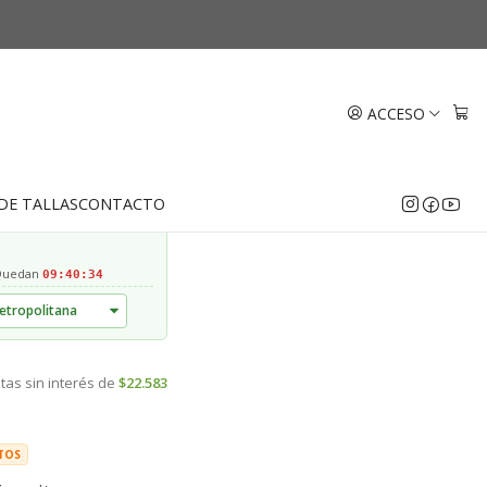
tty 9 mm Oro 18k
ACCESO
EGAR AL CARRO
COMPRAR AHORA
DE TALLAS
CONTACTO
 Quedan
09:40:33
tas sin interés de
$22.583
TOS