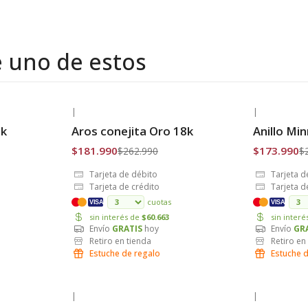
e uno de estos
|
|
-31% OFF
-38% OFF
8k
Aros conejita Oro 18k
Anillo Mi
Envío Gratis
Envío Grat
$181.990
$173.990
$262.990
$
Tarjeta de débito
Tarjeta d
Tarjeta de crédito
Tarjeta d
cuotas
VISA
VISA
sin interés de
$60.663
sin inter
Envío
GRATIS
hoy
Envío
GR
Retiro en tienda
Retiro en
Estuche de regalo
Estuche 
|
|
-36% OFF
-27% OFF