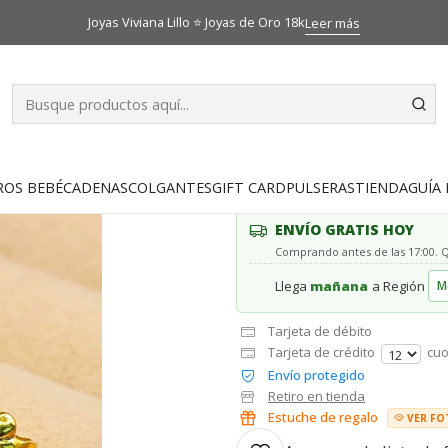
Inicio
Catálogo
Aros
Aros Hello Kitty 9 mm Oro 18k
Joyas Viviana Lillo ⭐ Joyas de Oro 18k
Leer más
|
Aros Hello Ki
AGR
Cantidad
ROS BEBÉ
CADENAS
COLGANTES
GIFT CARD
PULSERAS
TIENDA
GUÍA 
ENVÍO GRATIS HOY
Comprando antes de las 17:00.
Llega
mañana
a Región
Tarjeta de débito
Tarjeta de crédito
cuo
Envío protegido
Retiro en tienda
Estuche de regalo
VER FO