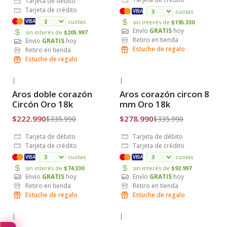
Tarjeta de débito
Tarjeta de crédito
cuotas
VISA
cuotas
sin interés de
$195.330
VISA
Envío
GRATIS
hoy
sin interés de
$205.997
Retiro en tienda
Envío
GRATIS
hoy
Estuche de regalo
Retiro en tienda
Estuche de regalo
|
|
-34% OFF
-17% OFF
Aros doble corazón
Aros corazón circon 8
Envío Gratis
Envío Gratis
Circón Oro 18k
mm Oro 18k
$222.990
$278.990
$335.990
$335.990
Tarjeta de débito
Tarjeta de débito
Tarjeta de crédito
Tarjeta de crédito
cuotas
cuotas
VISA
VISA
sin interés de
$74.330
sin interés de
$92.997
Envío
GRATIS
hoy
Envío
GRATIS
hoy
Retiro en tienda
Retiro en tienda
Estuche de regalo
Estuche de regalo
|
|
-34% OFF
-19% OFF