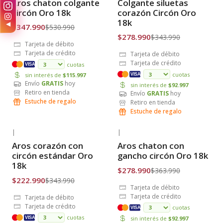
Aros chaton colgante
Colgante siluetas
Envío Gratis
Envío Gratis
circón Oro 18k
corazón Circón Oro
18k
◀
$347.990
$530.990
$278.990
$343.990
Tarjeta de débito
Tarjeta de crédito
Tarjeta de débito
Tarjeta de crédito
cuotas
VISA
cuotas
sin interés de
$115.997
VISA
Envío
GRATIS
hoy
sin interés de
$92.997
Retiro en tienda
Envío
GRATIS
hoy
Estuche de regalo
Retiro en tienda
Estuche de regalo
|
|
-35% OFF
-23% OFF
Aros corazón con
Aros chaton con
Envío Gratis
Envío Gratis
circón estándar Oro
gancho circón Oro 18k
18k
$278.990
$363.990
$222.990
$343.990
Tarjeta de débito
Tarjeta de crédito
Tarjeta de débito
Tarjeta de crédito
cuotas
VISA
cuotas
sin interés de
$92.997
VISA