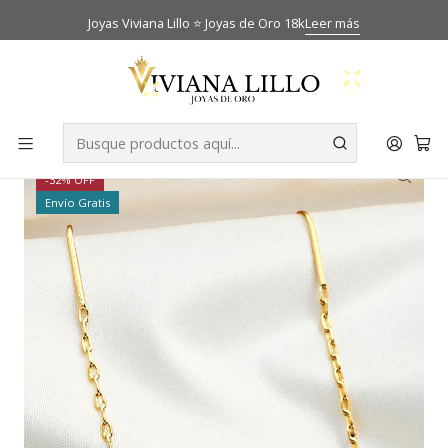
Joyas Viviana Lillo ⭐ Joyas de Oro 18k
Leer más
Inicio
Catálogo
Aros
Aros cadena corazón y circón Oro 18k
-32% OFF
Envío Gratis