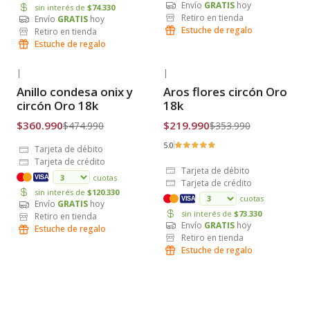
Envío
GRATIS
hoy
sin interés de
$74.330
Retiro en tienda
Envío
GRATIS
hoy
Estuche de regalo
Retiro en tienda
Estuche de regalo
|
|
-24% OFF
-38% OFF
Anillo condesa onix y
Aros flores circón Oro
Envío Gratis
Envío Gratis
circón Oro 18k
18k
$360.990
$219.990
$474.990
$353.990
5.0
Tarjeta de débito
Tarjeta de crédito
Tarjeta de débito
cuotas
VISA
Tarjeta de crédito
sin interés de
$120.330
cuotas
VISA
Envío
GRATIS
hoy
sin interés de
$73.330
Retiro en tienda
Envío
GRATIS
hoy
Estuche de regalo
Retiro en tienda
Estuche de regalo