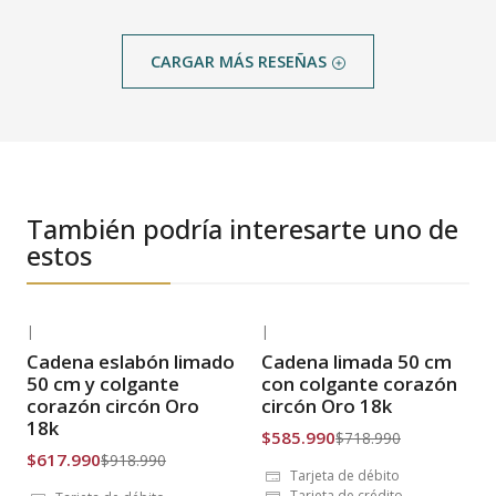
CARGAR MÁS RESEÑAS
También podría interesarte uno de
estos
|
|
-33% OFF
-18% OFF
Cadena eslabón limado
Cadena limada 50 cm
Envío Gratis
Envío Gratis
50 cm y colgante
con colgante corazón
corazón circón Oro
circón Oro 18k
18k
$585.990
$718.990
$617.990
$918.990
Tarjeta de débito
Tarjeta de crédito