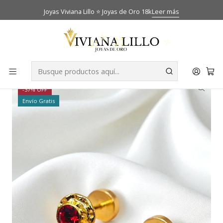
Joyas Viviana Lillo ⭐ Joyas de Oro 18k
Leer más
Inicio
Catálogo
Aros bebé
Aros abridores Rubi medianos Oro 14k
-37% OFF
Envío Gratis