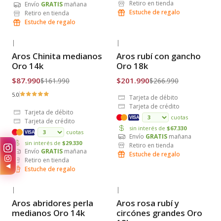
Retiro en tienda
Envío
GRATIS
mañana
Estuche de regalo
Retiro en tienda
Estuche de regalo
|
|
-46% OFF
-24% OFF
Aros Chinita medianos
Aros rubí con gancho
Envío Gratis
Envío Gratis
Oro 14k
Oro 18k
$87.990
$201.990
$161.990
$266.990
5.0
Tarjeta de débito
Tarjeta de crédito
Tarjeta de débito
cuotas
VISA
Tarjeta de crédito
sin interés de
$67.330
cuotas
VISA
Envío
GRATIS
mañana
sin interés de
$29.330
Retiro en tienda
Envío
GRATIS
mañana
Estuche de regalo
Retiro en tienda
◀
Estuche de regalo
|
|
-48% OFF
-23% OFF
Aros abridores perla
Aros rosa rubí y
Envío Gratis
Envío Gratis
medianos Oro 14k
circónes grandes Oro