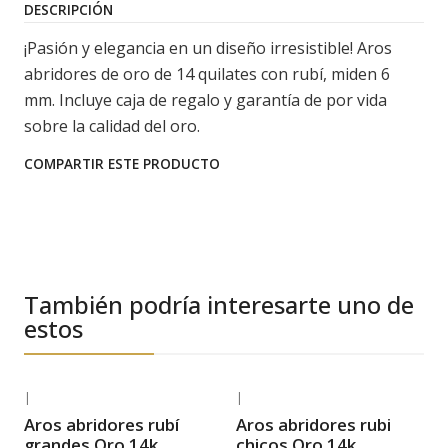
DESCRIPCIÓN
¡Pasión y elegancia en un diseño irresistible! Aros
abridores de oro de 14 quilates con rubí, miden 6
mm. Incluye caja de regalo y garantía de por vida
sobre la calidad del oro.
COMPARTIR ESTE PRODUCTO
También podría interesarte uno de
estos
|
|
-40% OFF
-28% OFF
Aros abridores rubí
Aros abridores rubi
Envío Gratis
Envío Gratis
grandes Oro 14k
chicos Oro 14k