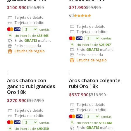
$100.990
$71.990
$166.990
$99.990
5.0
Tarjeta de débito
Tarjeta de crédito
Tarjeta de débito
cuotas
VISA
Tarjeta de crédito
sin interés de
$33.663
cuotas
VISA
Envío
GRATIS
mañana
sin interés de
$23.997
Retiro en tienda
Envío
GRATIS
mañana
Estuche de regalo
Retiro en tienda
Estuche de regalo
|
|
-28% OFF
-35% OFF
Aros chaton con
Aros chaton colgante
Envío Gratis
Envío Gratis
gancho rubí grandes
rubí Oro 18k
Oro 18k
$337.990
$516.990
$270.990
$377.990
Tarjeta de débito
Tarjeta de crédito
Tarjeta de débito
Tarjeta de crédito
cuotas
VISA
cuotas
sin interés de
$112.663
VISA
Envío
GRATIS
mañana
sin interés de
$90.330