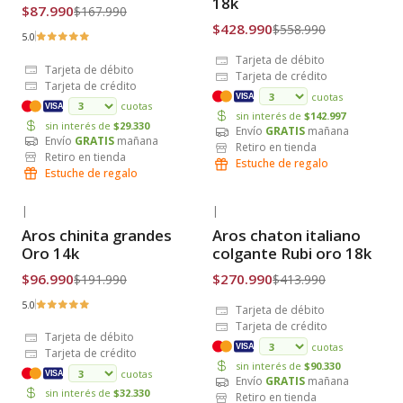
18k
$87.990
$167.990
$428.990
$558.990
5.0
Tarjeta de débito
Tarjeta de débito
Tarjeta de crédito
Tarjeta de crédito
cuotas
VISA
cuotas
VISA
sin interés de
$142.997
sin interés de
$29.330
Envío
GRATIS
mañana
Envío
GRATIS
mañana
Retiro en tienda
Retiro en tienda
Estuche de regalo
Estuche de regalo
|
|
-49% OFF
-35% OFF
Aros chinita grandes
Aros chaton italiano
Envío Gratis
Envío Gratis
Oro 14k
colgante Rubi oro 18k
$96.990
$270.990
$191.990
$413.990
5.0
Tarjeta de débito
Tarjeta de crédito
Tarjeta de débito
cuotas
VISA
Tarjeta de crédito
sin interés de
$90.330
cuotas
VISA
Envío
GRATIS
mañana
sin interés de
$32.330
Retiro en tienda