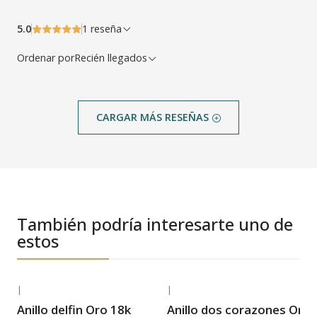
5.0
1 reseña
Ordenar por
Recién llegados
CARGAR MÁS RESEÑAS
También podría interesarte uno de
estos
|
|
-35% OFF
-37% OFF
Anillo delfin Oro 18k
Anillo dos corazones Oro 
Envío Gratis
Envío Gratis