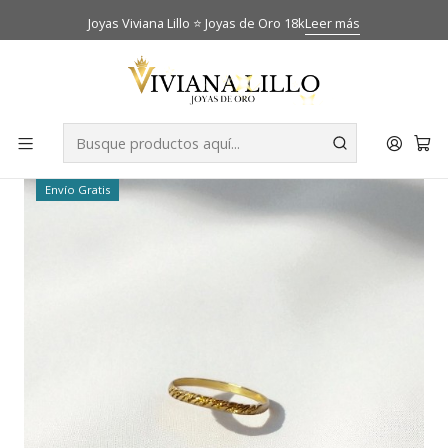
Joyas Viviana Lillo ⭐ Joyas de Oro 18k
Leer más
Inicio
Catálogo
Anillos
Anillo turbillon Oro 18k
-34% OFF
Envío Gratis