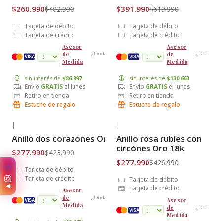
$260.990
$391.990
$402.990
$619.990
Tarjeta de débito
Tarjeta de débito
Tarjeta de crédito
Tarjeta de crédito
Asesor
Asesor
de
de
¿Dudas?
¿Dudas?
cuotas
VISA
VISA
Medida
Medida
sin interés de
$86.997
sin interés de
$130.663
Envío
GRATIS
el lunes
Envío
GRATIS
el lunes
Retiro en tienda
Retiro en tienda
Estuche de regalo
Estuche de regalo
|
|
-34% OFF
-35% OFF
Anillo dos corazones Oro 18k
Anillo rosa rubíes con
Envío Gratis
Envío Gratis
circónes Oro 18k
$277.990
$423.990
$277.990
$426.990
🤍
Tarjeta de débito
Tarjeta de crédito
Tarjeta de débito
◀
Tarjeta de crédito
Asesor
de
¿Dudas?
Asesor
cuotas
VISA
Medida
de
¿Dudas?
VISA
Medida