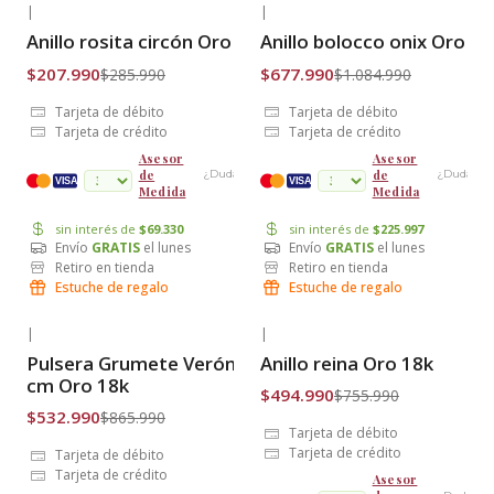
|
|
-27% OFF
-38% OFF
Anillo rosita circón Oro 18k
Anillo bolocco onix Oro 18
Envío Gratis
Envío Gratis
$207.990
$677.990
$285.990
$1.084.990
Tarjeta de débito
Tarjeta de débito
Tarjeta de crédito
Tarjeta de crédito
Asesor
Asesor
de
de
¿Dudas?
¿Dudas?
cuotas
VISA
VISA
Medida
Medida
sin interés de
$69.330
sin interés de
$225.997
Envío
GRATIS
el lunes
Envío
GRATIS
el lunes
Retiro en tienda
Retiro en tienda
Estuche de regalo
Estuche de regalo
|
|
-38% OFF
-35% OFF
Pulsera Grumete Verónica 19
Anillo reina Oro 18k
Envío Gratis
Envío Gratis
cm Oro 18k
$494.990
$755.990
$532.990
$865.990
Tarjeta de débito
Tarjeta de crédito
Tarjeta de débito
Tarjeta de crédito
Asesor