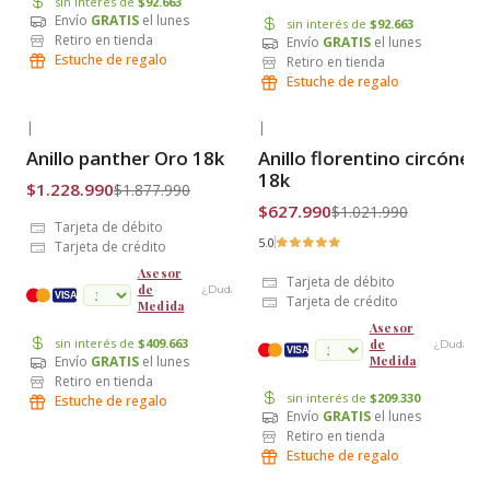
sin interés de
$92.663
Envío
GRATIS
el lunes
sin interés de
$92.663
Retiro en tienda
Envío
GRATIS
el lunes
Estuche de regalo
Retiro en tienda
Estuche de regalo
|
|
-35% OFF
-39% OFF
Anillo panther Oro 18k
Anillo florentino circónes
Envío Gratis
Envío Gratis
18k
$1.228.990
$1.877.990
$627.990
$1.021.990
Tarjeta de débito
5.0
Tarjeta de crédito
Asesor
Tarjeta de débito
de
¿Dudas?
cuotas
VISA
Tarjeta de crédito
Medida
Asesor
sin interés de
$409.663
de
¿Dudas?
VISA
Envío
GRATIS
el lunes
Medida
Retiro en tienda
sin interés de
$209.330
Estuche de regalo
Envío
GRATIS
el lunes
Retiro en tienda
Estuche de regalo