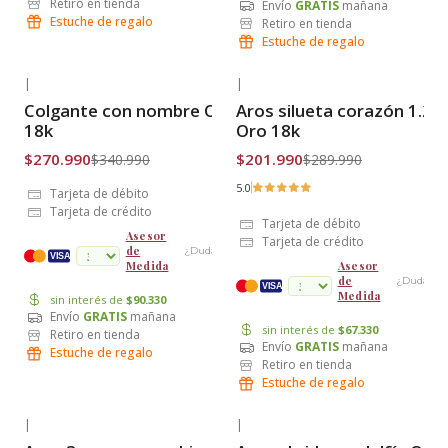
Retiro en tienda
Envío
GRATIS
mañana
Estuche de regalo
Retiro en tienda
Estuche de regalo
|
|
-21% OFF
-30% OFF
Colgante con nombre Oro
Aros silueta corazón 1.2 
Envío Gratis
Envío Gratis
18k
Oro 18k
$270.990
$201.990
$340.990
$289.990
5.0
Tarjeta de débito
Tarjeta de crédito
Tarjeta de débito
Asesor
Tarjeta de crédito
de
¿Dudas?
cuotas
VISA
Medida
Asesor
de
¿Dudas?
VISA
Medida
sin interés de
$90.330
Envío
GRATIS
mañana
sin interés de
$67.330
Retiro en tienda
Envío
GRATIS
mañana
Estuche de regalo
Retiro en tienda
Estuche de regalo
|
|
-34% OFF
-52% OFF