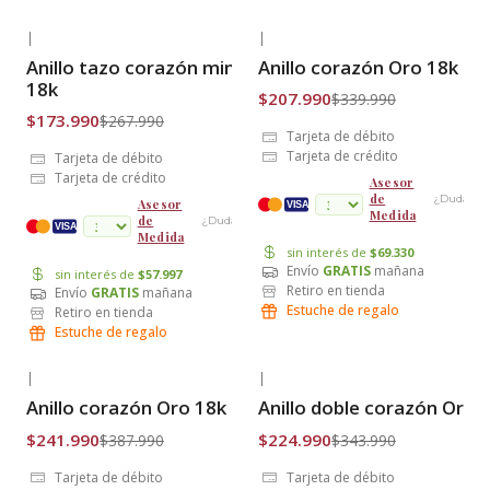
|
|
-35% OFF
-39% OFF
Anillo tazo corazón mini Oro
Anillo corazón Oro 18k
Envío Gratis
Envío Gratis
18k
$207.990
$339.990
$173.990
$267.990
Tarjeta de débito
Tarjeta de crédito
Tarjeta de débito
Tarjeta de crédito
Asesor
de
¿Dudas?
Asesor
VISA
Medida
de
¿Dudas?
cuotas
VISA
Medida
sin interés de
$69.330
Envío
GRATIS
mañana
sin interés de
$57.997
Retiro en tienda
Envío
GRATIS
mañana
Estuche de regalo
Retiro en tienda
Estuche de regalo
|
|
-38% OFF
-35% OFF
Anillo corazón Oro 18k
Anillo doble corazón Oro 
Envío Gratis
Envío Gratis
$241.990
$224.990
$387.990
$343.990
Tarjeta de débito
Tarjeta de débito