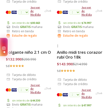
Tarjeta de crédito
Tarjeta de crédito
Asesor
Asesor
de
de
¿Dudas?
¿Dudas?
cuotas
VISA
VISA
Medida
Medida
sin interés de
$80.663
sin interés de
$74.997
Envío
GRATIS
mañana
Envío
GRATIS
mañana
Retiro en tienda
Retiro en tienda
Estuche de regalo
Estuche de regalo
✨
|
|
-34% OFF
-33% OFF
Colgante niño 2.1 cm Oro 18k
Anillo midi tres corazones
◀
Envío Gratis
Envío Gratis
rubí Oro 18k
$132.990
$200.990
$143.990
$214.990
5.0
5.0
Tarjeta de débito
Tarjeta de crédito
Tarjeta de débito
Tarjeta de crédito
Asesor
de
¿Dudas?
Asesor
cuotas
VISA
Medida
de
¿Dudas?
VISA
Medida
sin interés de
$44.330
Envío
GRATIS
mañana
sin interés de
$47.997