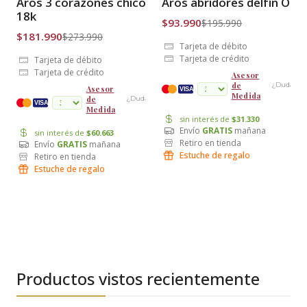
Aros 3 corazones chicos Oro
Aros abridores delfín Oro
Envío Gratis
Envío Gratis
18k
$93.990
$195.990
$181.990
$273.990
Tarjeta de débito
Tarjeta de crédito
Tarjeta de débito
Tarjeta de crédito
Asesor
de
¿Dudas?
Asesor
VISA
Medida
de
¿Dudas?
cuotas
VISA
Medida
sin interés de
$31.330
Envío
GRATIS
mañana
sin interés de
$60.663
Retiro en tienda
Envío
GRATIS
mañana
Estuche de regalo
Retiro en tienda
Estuche de regalo
Productos vistos recientemente