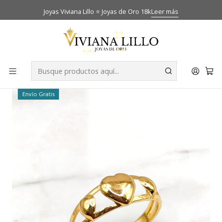
Joyas Viviana Lillo ⭐ Joyas de Oro 18k
Leer más
Inicio
Catálogo
Anillos
Anillo tres corazones Oro 18k
-34% OFF
Envío Gratis