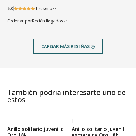
5.0
1 reseña
Ordenar por
Recién llegados
CARGAR MÁS RESEÑAS
También podría interesarte uno de
estos
|
|
-33% OFF
-32% OFF
Anillo solitario juvenil circón
Anillo solitario juvenil
Envío Gratis
Envío Gratis
Oro 18k
esmeralda Oro 18k