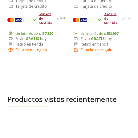
Tarjeta de débito
Tarjeta de débito
Tarjeta de crédito
Tarjeta de crédito
Asesor
Asesor
de
de
¿Dudas?
¿Dudas?
cuotas
VISA
VISA
Medida
Medida
sin interés de
$137.330
sin interés de
$158.997
Envío
GRATIS
hoy
Envío
GRATIS
hoy
Retiro en tienda
Retiro en tienda
Estuche de regalo
Estuche de regalo
Productos vistos recientemente