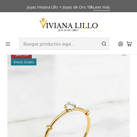
Joyas Viviana Lillo ⭐ Joyas de Oro 18k
Leer más
Inicio
Catálogo
Anillos
Anillo solitario grifas circón Oro 18k
-34% OFF
Envío Gratis