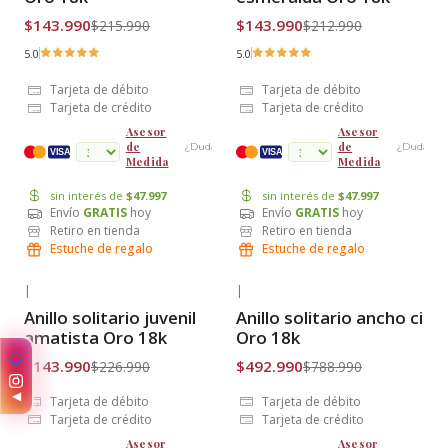
$143.990
$143.990
$215.990
$212.990
5.0
5.0
Tarjeta de débito
Tarjeta de débito
Tarjeta de crédito
Tarjeta de crédito
Asesor
Asesor
de
de
¿Dudas?
¿Dudas?
cuotas
VISA
VISA
Medida
Medida
sin interés de
$47.997
sin interés de
$47.997
Envío
GRATIS
hoy
Envío
GRATIS
hoy
Retiro en tienda
Retiro en tienda
Estuche de regalo
Estuche de regalo
|
|
-37% OFF
-38% OFF
Anillo solitario juvenil
Anillo solitario ancho circ
Envío Gratis
Envío Gratis
amatista Oro 18k
Oro 18k
✨
$143.990
$492.990
$226.990
$788.990
◀
Tarjeta de débito
Tarjeta de débito
Tarjeta de crédito
Tarjeta de crédito
Asesor
Asesor