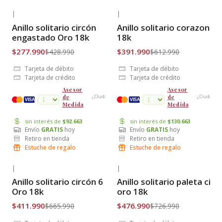
|
|
-35% OFF
-36% OFF
Anillo solitario circón
Anillo solitario corazon O
Envío Gratis
Envío Gratis
engastado Oro 18k
18k
$277.990
$391.990
$428.990
$612.990
Tarjeta de débito
Tarjeta de débito
Tarjeta de crédito
Tarjeta de crédito
Asesor
Asesor
de
de
¿Dudas?
¿Dudas?
cuotas
VISA
VISA
Medida
Medida
sin interés de
$92.663
sin interés de
$130.663
Envío
GRATIS
hoy
Envío
GRATIS
hoy
Retiro en tienda
Retiro en tienda
Estuche de regalo
Estuche de regalo
|
|
-38% OFF
-34% OFF
Anillo solitario circón 6 grifas
Anillo solitario paleta circ
Envío Gratis
Envío Gratis
Oro 18k
oro 18k
$411.990
$476.990
$665.990
$726.990