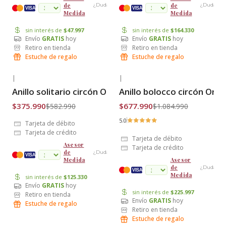
de
de
¿Dudas?
¿Dudas?
cuotas
VISA
VISA
Medida
Medida
sin interés de
$47.997
sin interés de
$164.330
Envío
GRATIS
hoy
Envío
GRATIS
hoy
Retiro en tienda
Retiro en tienda
Estuche de regalo
Estuche de regalo
|
|
-36% OFF
-38% OFF
Anillo solitario circón Oro 18k
Anillo bolocco circón Oro 
Envío Gratis
Envío Gratis
$375.990
$677.990
$582.990
$1.084.990
5.0
Tarjeta de débito
Tarjeta de crédito
Tarjeta de débito
Asesor
Tarjeta de crédito
de
¿Dudas?
cuotas
VISA
Medida
Asesor
de
¿Dudas?
VISA
Medida
sin interés de
$125.330
Envío
GRATIS
hoy
sin interés de
$225.997
Retiro en tienda
Envío
GRATIS
hoy
Estuche de regalo
Retiro en tienda
Estuche de regalo